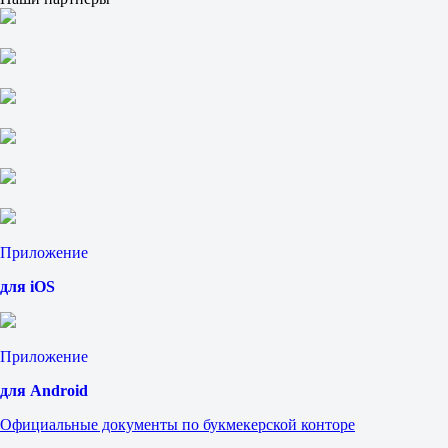
Приложение
для iOS
Приложение
для Android
Официальные документы по букмекерской конторе