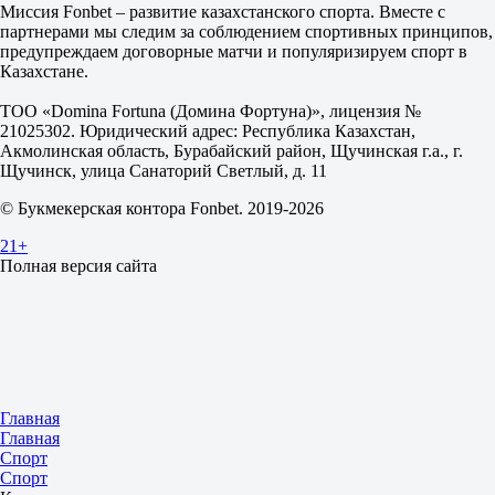
Миссия Fonbet – развитие казахстанского спорта. Вместе с
партнерами мы следим за соблюдением спортивных принципов,
предупреждаем договорные матчи и популяризируем спорт в
Казахстане.
ТОО «Domina Fortuna (Домина Фортуна)», лицензия №
21025302. Юридический адрес: Республика Казахстан,
Акмолинская область, Бурабайский район, Щучинская г.а., г.
Щучинск, улица Санаторий Светлый, д. 11
© Букмекерская контора Fonbet. 2019-2026
21+
Полная версия сайта
Главная
Главная
Спорт
Спорт