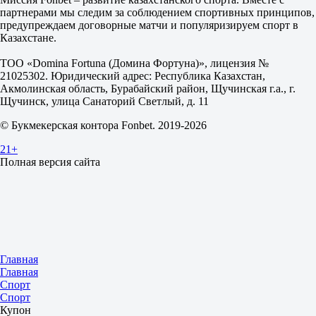
партнерами мы следим за соблюдением спортивных принципов,
предупреждаем договорные матчи и популяризируем спорт в
Казахстане.
ТОО «Domina Fortuna (Домина Фортуна)», лицензия №
21025302. Юридический адрес: Республика Казахстан,
Акмолинская область, Бурабайский район, Щучинская г.а., г.
Щучинск, улица Санаторий Светлый, д. 11
© Букмекерская контора Fonbet. 2019-2026
21+
Полная версия сайта
Главная
Главная
Спорт
Спорт
Купон