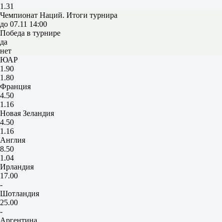
1.31
Чемпионат Наций. Итоги турнира
до 07.11 14:00
Победа в турнире
да
нет
ЮАР
1.90
1.80
Франция
4.50
1.16
Новая Зеландия
4.50
1.16
Англия
8.50
1.04
Ирландия
17.00
-
Шотландия
25.00
-
Аргентина