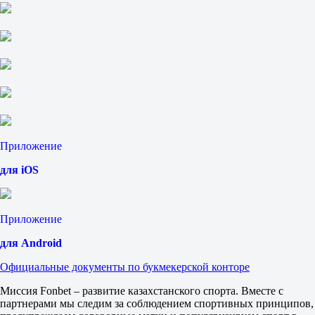
22.5
1.80
1.90
1X
12
X2
1.25
-
2.90
Новая Зеландия. NPC
1
Х
Приложение
2
Отаго
для iOS
-
Кентербери
Завтра в 05:05
2.30
Приложение
25.00
1.58
для Android
Фора
1
Официальные документы по букмекерской конторе
2
Миссия Fonbet – развитие казахстанского спорта. Вместе с
+4.5
партнерами мы следим за соблюдением спортивных принципов,
1.83