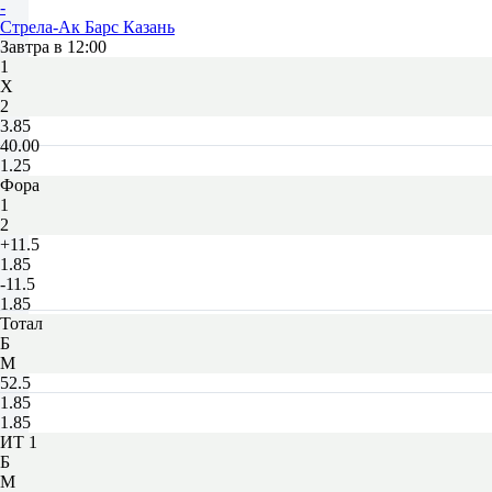
-
Стрела-Ак Барс Казань
Завтра в 12:00
1
Х
2
3.85
40.00
1.25
Фора
1
2
+11.5
1.85
-11.5
1.85
Тотал
Б
М
52.5
1.85
1.85
ИТ 1
Б
М