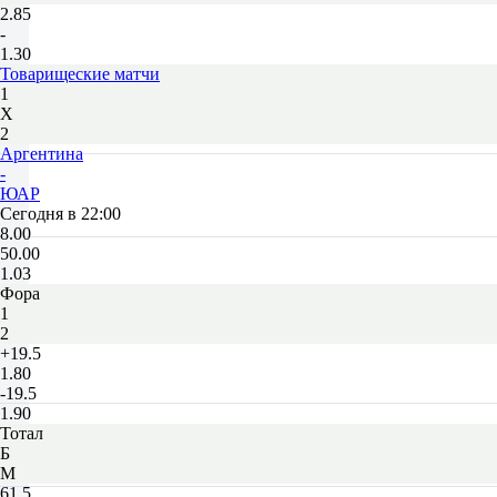
2.85
-
1.30
Товарищеские матчи
1
Х
2
Аргентина
-
ЮАР
Сегодня в 22:00
8.00
50.00
1.03
Фора
1
2
+19.5
1.80
-19.5
1.90
Тотал
Б
М
61.5