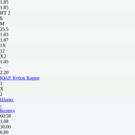
1.85
1.85
ИТ 2
Б
М
25.5
1.83
1.87
1X
12
X2
1.45
-
2.20
ЮАР. Кубок Карри
1
Х
2
Шаркс
-
Боланд
60:58
1.08
30.00
6.60