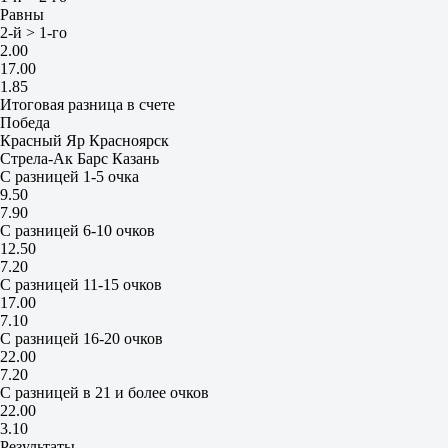
Равны
2‑й > 1‑го
2.00
17.00
1.85
Итоговая разница в счете
Победа
Красный Яр Красноярск
Стрела‑Ак Барс Казань
С разницей 1‑5 очка
9.50
7.90
С разницей 6‑10 очков
12.50
7.20
С разницей 11‑15 очков
17.00
7.10
С разницей 16‑20 очков
22.00
7.20
С разницей в 21 и более очков
22.00
3.10
Результаты