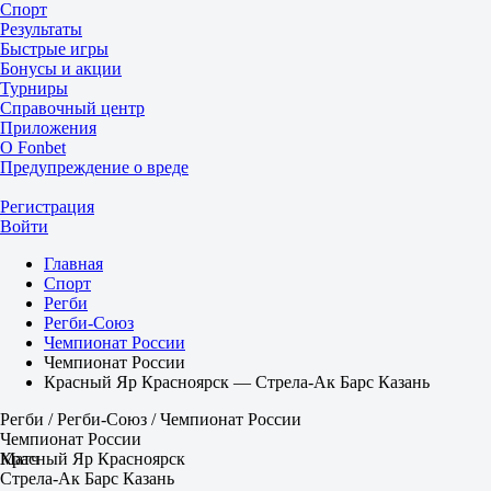
Спорт
Результаты
Быстрые игры
Бонусы и акции
Турниры
Справочный центр
Приложения
О Fonbet
Предупреждение о вреде
Регистрация
Войти
Главная
Спорт
Регби
Регби-Союз
Чемпионат России
Чемпионат России
Красный Яр Красноярск — Стрела-Ак Барс Казань
Регби / Регби-Союз / Чемпионат России
Чемпионат России
Матч
Красный Яр Красноярск
Стрела-Ак Барс Казань