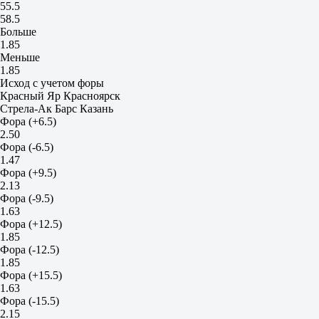
55.5
58.5
Больше
1.85
Меньше
1.85
Исход с учетом форы
Красный Яр Красноярск
Стрела‑Ак Барс Казань
Фора (+6.5)
2.50
Фора (‑6.5)
1.47
Фора (+9.5)
2.13
Фора (‑9.5)
1.63
Фора (+12.5)
1.85
Фора (‑12.5)
1.85
Фора (+15.5)
1.63
Фора (‑15.5)
2.15