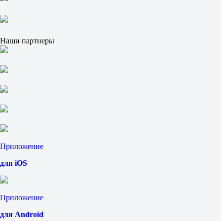
Наши партнеры
Приложение
для iOS
Приложение
для Android