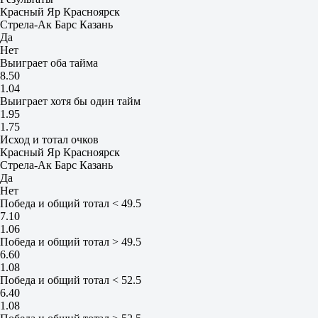
Красный Яр Красноярск
Стрела‑Ак Барс Казань
Да
Нет
Выиграет оба тайма
8.50
1.04
Выиграет хотя бы один тайм
1.95
1.75
Исход и тотал очков
Красный Яр Красноярск
Стрела‑Ак Барс Казань
Да
Нет
Победа и общий тотал < 49.5
7.10
1.06
Победа и общий тотал > 49.5
6.60
1.08
Победа и общий тотал < 52.5
6.40
1.08