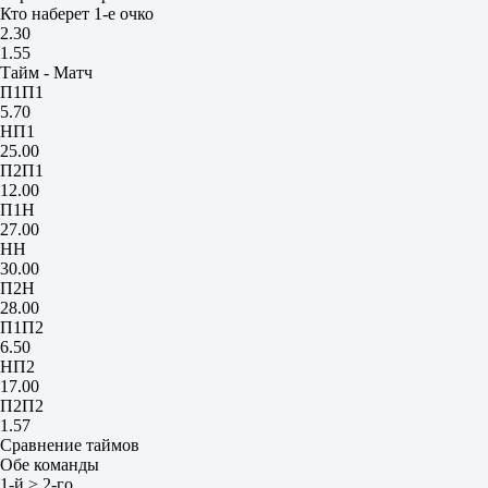
Кто наберет 1‑е очко
2.30
1.55
Тайм ‑ Матч
П1П1
5.70
НП1
25.00
П2П1
12.00
П1Н
27.00
НН
30.00
П2Н
28.00
П1П2
6.50
НП2
17.00
П2П2
1.57
Сравнение таймов
Обе команды
1‑й > 2‑го