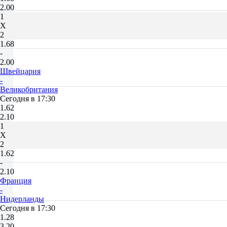
2.00
1
Х
2
1.68
-
2.00
Швейцария
-
Великобритания
Сегодня в 17:30
1.62
2.10
1
Х
2
1.62
-
2.10
Франция
-
Нидерланды
Сегодня в 17:30
1.28
3.20