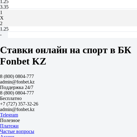
1.25
3.35
1
Х
2
1.25
-
3.35
Джозеф Стокдейл
Ставки онлайн на спорт в БК
-
Эфе Сияхи
Fonbet KZ
Сегодня в 16:40
1.15
4.40
8 (800) 0804-777
1
admin@fonbet.kz
Х
Поддержка 24/7
2
8 (800) 0804-777
1.15
Бесплатно
-
+7 (727) 357-32-26
4.40
admin@fonbet.kz
Андреас Скоу
Telegram
-
Полезное
Дейрдре Рейли
Платежи
Сегодня в 16:40
Частые вопросы
1.05
Акции