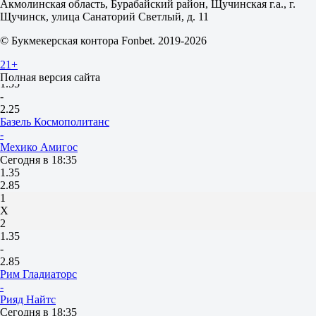
Акмолинская область, Бурабайский район, Щучинская г.а., г.
Сегодня в 18:35
Щучинск, улица Санаторий Светлый, д. 11
1.55
2.25
© Букмекерская контора Fonbet. 2019-2026
1
Х
21+
2
Полная версия сайта
1.55
-
2.25
Базель Космополитанс
-
Мехико Амигос
Сегодня в 18:35
1.35
2.85
1
Х
2
1.35
-
2.85
Рим Гладиаторс
-
Рияд Найтс
Сегодня в 18:35