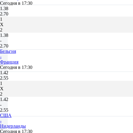
Сегодня в 17:30
1.38
2.70
1
Х
2
1.38
-
2.70
Бельгия
-
Франция
Сегодня в 17:30
1.42
2.55
1
Х
2
1.42
-
2.55
США
-
Нидерланды
Сегодня в 17:30