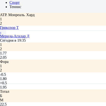
Спорт
Теннис
ATP. Монреаль. Хард
1
2
Грикспор Т
-
Мерида-Агилар Д
Сегодня в 19:35
1
2
1.77
2.05
Фора
1
2
-0.5
1.80
+0.5
1.95
Тотал
Б
М
22.5