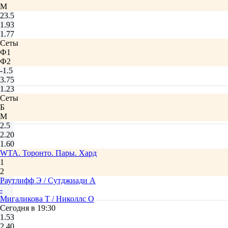
М
23.5
1.93
1.77
Сеты
Ф1
Ф2
-1.5
3.75
1.23
Сеты
Б
М
2.5
2.20
1.60
WTA. Торонто. Пары. Хард
1
2
Раутлифф Э / Сутджиади А
-
Мигаликова Т / Николлс О
Сегодня в 19:30
1.53
2.40