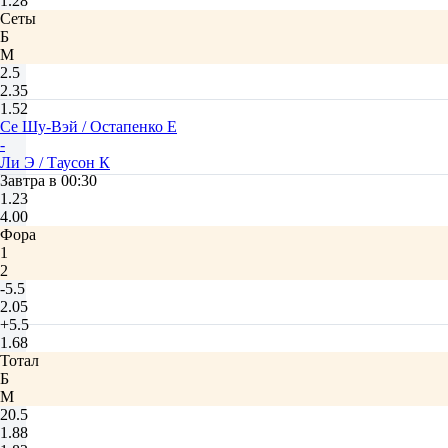
1.28
Сеты
Б
М
2.5
2.35
1.52
Се Шу-Вэй / Остапенко Е
-
Ли Э / Таусон К
Завтра в 00:30
1.23
4.00
Фора
1
2
-5.5
2.05
+5.5
1.68
Тотал
Б
М
20.5
1.88