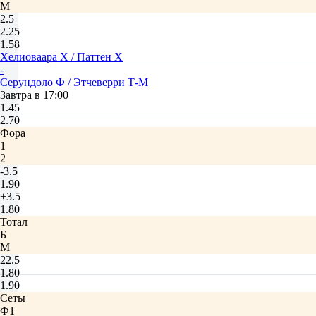
М
2.5
2.25
1.58
Хелиоваара Х / Паттен Х
-
Серундоло Ф / Этчеверри Т-М
Завтра в 17:00
1.45
2.70
Фора
1
2
-3.5
1.90
+3.5
1.80
Тотал
Б
М
22.5
1.80
1.90
Сеты
Ф1