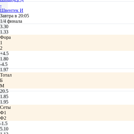
-
Швентек И
Завтра в 20:05
1/4 финала
3.30
1.33
Фора
1
2
+4.5
1.80
-4.5
1.97
Тотал
Б
М
20.5
1.85
1.95
Сеты
Ф1
Ф2
-1.5
5.10