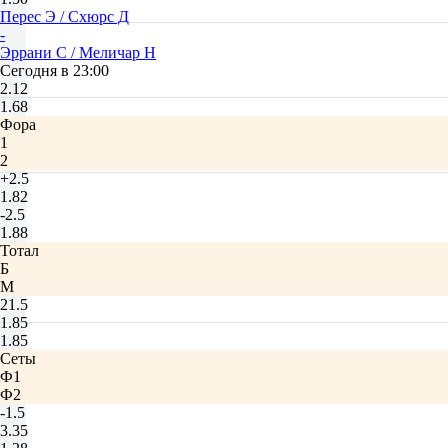
Перес Э / Схюрс Д
-
Эррани С / Меличар Н
Сегодня в 23:00
2.12
1.68
Фора
1
2
+2.5
1.82
-2.5
1.88
Тотал
Б
М
21.5
1.85
1.85
Сеты
Ф1
Ф2
-1.5
3.35