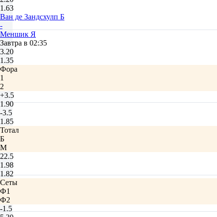
1.63
Ван де Зандсхулп Б
-
Меншик Я
Завтра в 02:35
3.20
1.35
Фора
1
2
+3.5
1.90
-3.5
1.85
Тотал
Б
М
22.5
1.98
1.82
Сеты
Ф1
Ф2
-1.5