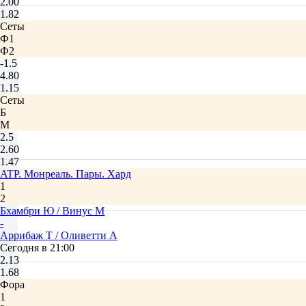
2.00
1.82
Сеты
Ф1
Ф2
-1.5
4.80
1.15
Сеты
Б
М
2.5
2.60
1.47
ATP. Монреаль. Пары. Хард
1
2
Бхамбри Ю / Винус М
-
Аррибаж Т / Оливетти А
Сегодня в 21:00
2.13
1.68
Фора
1