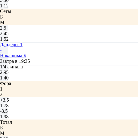
5.30
1.12
Сеты
Б
М
2.5
2.45
1.52
Дардери Л
-
Накашима Б
Завтра в 19:35
1/4 финала
2.95
1.40
Фора
1
2
+3.5
1.78
-3.5
1.98
Тотал
Б
М