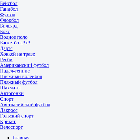
Бейсбол
Гандбол
Футзал
Флорбол
Бильярд
Бокс
Водное поло
Баскетбол 3x3
Дартс
Хоккей на траве
Регби
Американский футбол
Падел-теннис
Пляжный волейбол
Пляжный футбол
Шахматы
Автогонки
Спорт
Австралийский футбол
Лакросс
Гэльский спорт
Крикет
Велоспорт
Главная