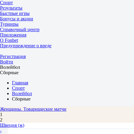
Спорт
Результаты
Быстрые игры
Бонусы и акции
Турниры
Справочный центр
Приложения
О Fonbet
Предупреждение о вреде
Регистрация
Войти
Волейбол
Сборные
Главная
Спорт
Волейбол
Сборные
Женщины. Товарищеские матчи
1
2
Швеция (ж)
-