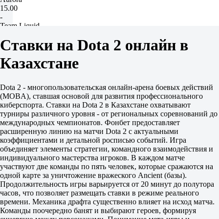
15.00
-
Team Liquid
20.00
Ставки на Dota 2 онлайн в
-
ViCi Gaming
Казахстане
25.00
-
Xtreme Gaming
Dota 2 - многопользовательская онлайн-арена боевых действий
25.00
(MOBA), ставшая основой для развития профессионального
-
киберспорта. Ставки на Dota 2 в Казахстане охватывают
GamerLegion
турниры различного уровня - от региональных соревнований до
30.00
международных чемпионатов. Фонбет предоставляет
-
расширенную линию на матчи Dota 2 с актуальными
OG
коэффициентами и детальной росписью событий. Игра
30.00
объединяет элементы стратегии, командного взаимодействия и
-
индивидуального мастерства игроков. В каждом матче
Team Resilience
участвуют две команды по пять человек, которые сражаются на
35.00
одной карте за уничтожение вражеского Ancient (базы).
-
Продолжительность игры варьируется от 20 минут до полутора
LGD Gaming
часов, что позволяет размещать ставки в режиме реального
35.00
времени. Механика драфта существенно влияет на исход матча.
-
Команды поочередно банят и выбирают героев, формируя
L1ga Team