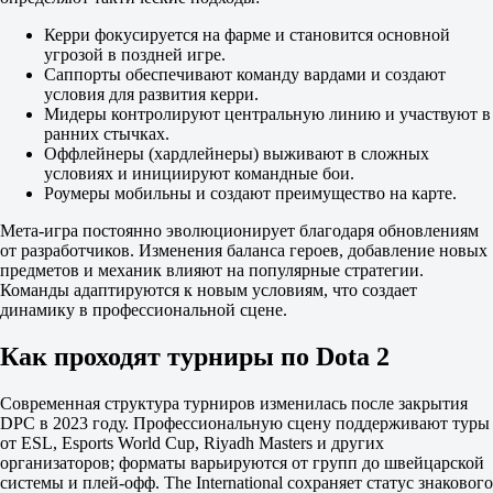
Нет
PARIVISION
Керри фокусируется на фарме и становится основной
Team Spirit
угрозой в поздней игре.
Team Yandex
Саппорты обеспечивают команду вардами и создают
Xtreme Gaming
условия для развития керри.
BB Team
Мидеры контролируют центральную линию и участвуют в
OG
ранних стычках.
1W Team
Оффлейнеры (хардлейнеры) выживают в сложных
Aurora
условиях и инициируют командные бои.
Team Liquid
Роумеры мобильны и создают преимущество на карте.
ViCi Gaming
GamerLegion
Мета-игра постоянно эволюционирует благодаря обновлениям
Team Falcons
от разработчиков. Изменения баланса героев, добавление новых
LGD Gaming
предметов и механик влияют на популярные стратегии.
Nigma Galaxy
Команды адаптируются к новым условиям, что создает
L1ga Team
динамику в профессиональной сцене.
Team Resilience
The International. Игрок с наибольшим количеством стакнутых
Как проходят турниры по Dota 2
лагерей нейтралов за карту
до 13.08 05:00
Да
Современная структура турниров изменилась после закрытия
Нет
DPC в 2023 году. Профессиональную сцену поддерживают туры
GH (Nigma Galaxy)
от ESL, Esports World Cup, Riyadh Masters и других
Mira (Aurora)
организаторов; форматы варьируются от групп до швейцарской
9Class (PARIVISION)
системы и плей-офф. The International сохраняет статус знакового