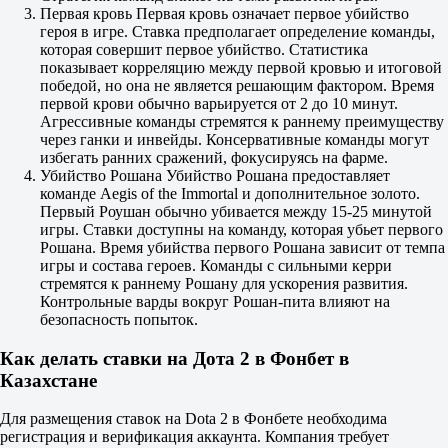
ATF (Team Falcons)
Первая кровь Первая кровь означает первое убийство
Любой другой
героя в игре. Ставка предполагает определение команды,
The International. Игрок с наибольшим количеством
которая совершит первое убийство. Статистика
уничтоженных курьеров
показывает корреляцию между первой кровью и итоговой
до 13.08 05:00
победой, но она не является решающим фактором. Время
Да
первой крови обычно варьируется от 2 до 10 минут.
Нет
Агрессивные команды стремятся к раннему преимуществу
Cr1t- (Team Falcons)
через ганки и инвейды. Консервативные команды могут
9Class (PARIVISION)
избегать ранних сражений, фокусируясь на фарме.
Malady (Team Yandex)
Убийство Рошана Убийство Рошана предоставляет
Saksa (Team Yandex)
команде Aegis of the Immortal и дополнительное золото.
Mira (Aurora)
Первый Роушан обычно убивается между 15-25 минутой
Kj (LGD Gaming)
игры. Ставки доступны на команду, которая убьет первого
Thiolicor (LGD Gaming)
Рошана. Время убийства первого Рошана зависит от темпа
Boxi (Team Liquid)
игры и состава героев. Команды с сильными керри
Davai Lama (Nigma Galaxy)
стремятся к раннему Рошану для ускорения развития.
planet (Team Resilience)
Контрольные варды вокруг Рошан-пита влияют на
OmaR (Nigma Galaxy)
безопасность попыток.
watson (Team Yandex)
CHIRA_JUNIOR (Team Yandex)
Как делать ставки на Дота 2 в Фонбет в
zzq (Team Resilience)
Казахстане
sayuw (L1ga Team)
Любой другой
Для размещения ставок на Dota 2 в Фонбете необходима
регистрация и верификация аккаунта. Компания требует