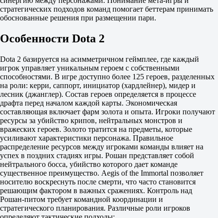
синергию между персонажами. Понимание мета-игры и
70.00
стратегических подходов команд помогает беттерам принимать
-
обоснованные решения при размещении пари.
The International. Победитель самой долгой карты
до 13.08 05:00
Да
Особенности Dota 2
Нет
PARIVISION
Dota 2 базируется на асимметричном геймплее, где каждый
Team Yandex
игрок управляет уникальным героем с собственными
Team Falcons
способностями. В игре доступно более 125 героев, разделенных
Team Spirit
на роли: керри, саппорт, инициатор (хардлейнер), мидер и
BB Team
лесник (джанглер). Состав героев определяется в процессе
Aurora
драфта перед началом каждой карты. Экономическая
1W Team
составляющая включает фарм золота и опыта. Игроки получают
Nigma Galaxy
ресурсы за убийство крипов, нейтральных монстров и
Team Liquid
вражеских героев. Золото тратится на предметы, которые
ViCi Gaming
усиливают характеристики персонажа. Правильное
Xtreme Gaming
распределение ресурсов между игроками команды влияет на
LGD Gaming
успех в поздних стадиях игры. Рошан представляет собой
GamerLegion
нейтрального босса, убийство которого дает команде
Team Resilience
существенное преимущество. Aegis of the Immortal позволяет
OG
носителю воскреснуть после смерти, что часто становится
L1ga Team
решающим фактором в важных сражениях. Контроль над
The International. Команда с наибольшим разнообразием героев
Рошан-питом требует командной координации и
до 13.08 05:00
стратегического планирования. Различные роли игроков
Да
определяют тактические подходы: