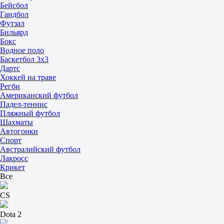
Бейсбол
Гандбол
Футзал
Бильярд
Бокс
Водное поло
Баскетбол 3x3
Дартс
Хоккей на траве
Регби
Американский футбол
Падел-теннис
Пляжный футбол
Шахматы
Автогонки
Спорт
Австралийский футбол
Лакросс
Крикет
Все
CS
Dota 2