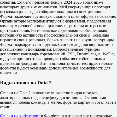
Saksa (Team Yandex)
события, хотя его призовой фонд в 2024-2025 годах ниже
Wisper (LGD Gaming)
некоторых других чемпионатов. Мейджор-турниры проходят
Thiolicor (LGD Gaming)
несколько раз в год и собирают команды из всех регионов.
planet (Team Resilience)
Формат включает групповую стадию и плей-офф на выбывание.
Bignum (GamerLegion)
Организаторы экспериментируют с форматами, предоставляя
Boxi (Team Liquid)
командам разнообразную практику и зрителям интересные
skem (OG)
противостояния. Региональные соревнования обеспечивают
tOfu (Team Liquid)
постоянную активность профессиональной сцены. Команды
Cr1t- (Team Falcons)
играют в своих регионах, борясь за слоты на крупные турниры.
Ace (Team Liquid)
Формат варьируется от круговых систем до дивизионных лиг с
Kj (LGD Gaming)
повышением и понижением. Второстепенные турниры
MieRo (BB Team)
дополняют календарь соревнований. ESL, DreamLeague, WePlay
The International. Игрок с наивысшим GPM (Золото в минуту) за
и другие организаторы проводят события с собственными
карту
призовыми фондами. Эти чемпионаты часто тестируют новые
до 13.08 05:00
форматы и дают командам дополнительные возможности для
Да
практики.
Нет
Satanic (PARIVISION)
Виды ставок на Dota 2
Ghost (GamerLegion)
Sumail (Nigma Galaxy)
Ставки на Dota 2 включают множество видов исходов,
watson (Team Yandex)
адаптированных под специфику дисциплины. Основными
Kiritych (BB Team)
являются победа команды в матче, фора по картам и тотал карт в
Shiro (ViCi Gaming)
серии.
Ame (Xtreme Gaming)
Pure (1W Team)
Ставки на киберспорт
в Фонбете охватывают все популярные