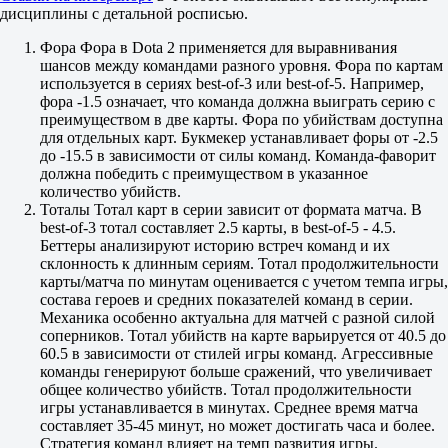
ssnovv1 (L1ga Team)
дисциплины с детальной росписью.
Natsumi- (OG)
Nightfall (Aurora)
Фора Фора в Dota 2 применяется для выравнивания
bzm (1W Team)
шансов между командами разного уровня. Фора по картам
Любой другой
используется в сериях best-of-3 или best-of-5. Например,
The International. Игрок с наивысшим показателем убийств за
фора -1.5 означает, что команда должна выиграть серию с
карту
преимуществом в две карты. Фора по убийствам доступна
до 13.08 05:00
для отдельных карт. Букмекер устанавливает форы от -2.5
Да
до -15.5 в зависимости от силы команд. Команда-фаворит
Нет
должна победить с преимуществом в указанное
Satanic (PARIVISION)
количество убийств.
Yatoro (Team Spirit)
Тоталы Тотал карт в серии зависит от формата матча. В
Ghost (GamerLegion)
best-of-3 тотал составляет 2.5 карты, в best-of-5 - 4.5.
Malr1ne (Team Falcons)
Беттеры анализируют историю встреч команд и их
Pure (1W Team)
склонность к длинным сериям. Тотал продолжительности
No[o]ne- (PARIVISION)
карты/матча по минутам оценивается с учетом темпа игры,
Larl (Team Spirit)
состава героев и средних показателей команд в серии.
gpk (BB Team)
Механика особенно актуальна для матчей с разной силой
Mikoto (Aurora)
соперников. Тотал убийств на карте варьируется от 40.5 до
CHIRA_JUNIOR (Team Yandex)
60.5 в зависимости от стилей игры команд. Агрессивные
Sumail (Nigma Galaxy)
команды генерируют больше сражений, что увеличивает
Yuma (LGD Gaming)
общее количество убийств. Тотал продолжительности
Nisha (Team Liquid)
игры устанавливается в минутах. Среднее время матча
skiter (Team Falcons)
составляет 35-45 минут, но может достигать часа и более.
miCKe (Team Liquid)
Стратегия команд влияет на темп развития игры.