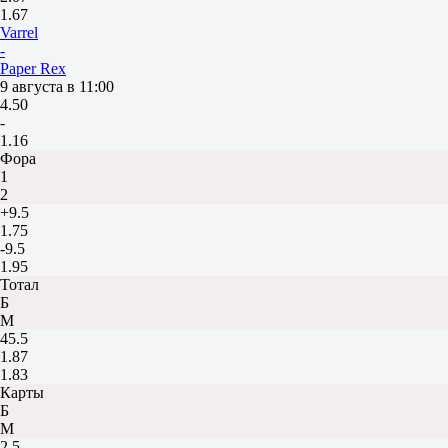
1.67
Varrel
-
Paper Rex
9 августа в 11:00
4.50
-
1.16
Фора
1
2
+9.5
1.75
-9.5
1.95
Тотал
Б
М
45.5
1.87
1.83
Карты
Б
М
2.5