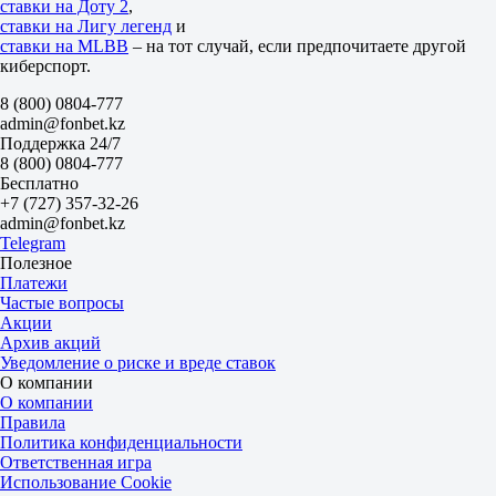
ставки на Доту 2
,
51.5
ставки на Лигу легенд
и
1.83
ставки на MLBB
– на тот случай, если предпочитаете другой
1.87
киберспорт.
Карты
Б
8 (800) 0804-777
М
admin@fonbet.kz
2.5
Поддержка 24/7
1.87
8 (800) 0804-777
1.83
Бесплатно
Карты
+7 (727) 357-32-26
Ф1
admin@fonbet.kz
Ф2
Telegram
-1.5
Полезное
2.80
Платежи
1.38
Частые вопросы
NRG
Акции
-
Архив акций
Evil Geniuses
Уведомление о риске и вреде ставок
10 августа в 00:00
О компании
1.12
О компании
-
Правила
5.70
Политика конфиденциальности
Фора
Ответственная игра
1
Использование Cookie
2