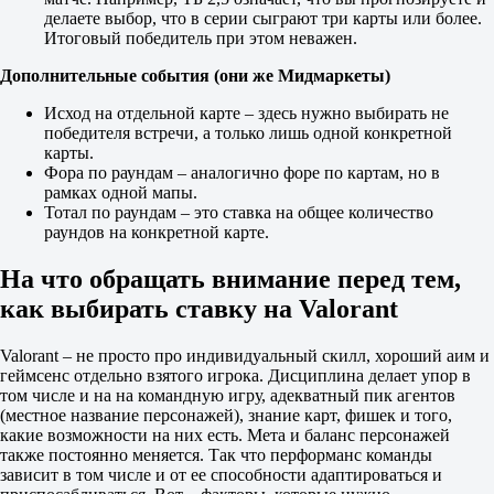
4.50
делаете выбор, что в серии сыграют три карты или более.
Фора
Итоговый победитель при этом неважен.
1
2
Дополнительные события (они же Мидмаркеты)
-8.5
1.80
Исход на отдельной карте – здесь нужно выбирать не
+8.5
победителя встречи, а только лишь одной конкретной
1.90
карты.
Тотал
Фора по раундам – аналогично форе по картам, но в
Б
рамках одной мапы.
М
Тотал по раундам – это ставка на общее количество
46.5
раундов на конкретной карте.
1.87
1.83
На что обращать внимание перед тем,
Карты
как выбирать ставку на Valorant
Б
М
2.5
Valorant – не просто про индивидуальный скилл, хороший аим и
2.30
геймсенс отдельно взятого игрока. Дисциплина делает упор в
1.55
том числе и на на командную игру, адекватный пик агентов
Карты
(местное название персонажей), знание карт, фишек и того,
Ф1
какие возможности на них есть. Мета и баланс персонажей
Ф2
также постоянно меняется. Так что перформанс команды
-1.5
зависит в том числе и от ее способности адаптироваться и
1.76