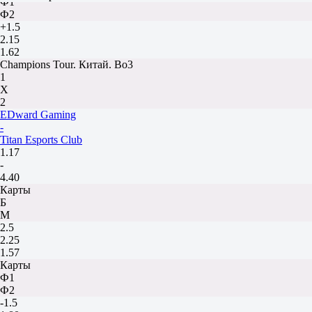
Ф1
Ф2
+1.5
2.15
1.62
Champions Tour. Китай. Bo3
1
Х
2
EDward Gaming
-
Titan Esports Club
1.17
-
4.40
Карты
Б
М
2.5
2.25
1.57
Карты
Ф1
Ф2
-1.5