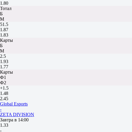
1.80
Тотал
Б
М
51.5
1.87
1.83
Карты
Б
М
2.5
1.93
1.77
Карты
Ф1
Ф2
+1.5
1.48
2.45
Global Esports
-
ZETA DIVISION
Завтра в 14:00
1.33
-