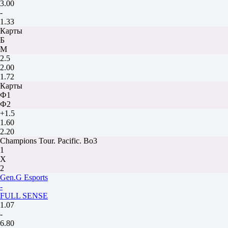
3.00
-
1.33
Карты
Б
М
2.5
2.00
1.72
Карты
Ф1
Ф2
+1.5
1.60
2.20
Champions Tour. Pacific. Bo3
1
Х
2
Gen.G Esports
-
FULL SENSE
1.07
-
6.80