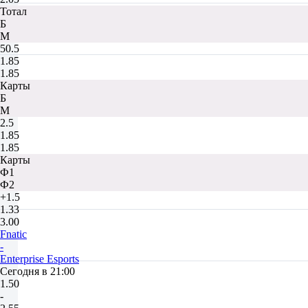
Тотал
Б
М
50.5
1.85
1.85
Карты
Б
М
2.5
1.85
1.85
Карты
Ф1
Ф2
+1.5
1.33
3.00
Fnatic
-
Enterprise Esports
Сегодня в 21:00
1.50
-