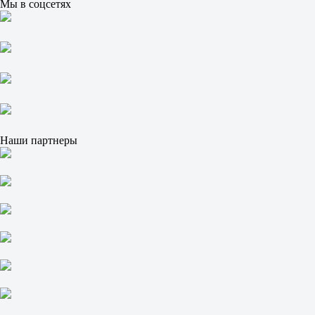
Мы в соцсетях
-9.5
1.85
+9.5
1.85
Тотал
Б
М
44.5
1.83
1.87
Карты
Наши партнеры
Б
М
2.5
2.55
1.45
Карты
Ф1
Ф2
-1.5
1.57
2.25
LOUD
-