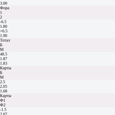
3.00
Фора
1
2
-6.5
1.80
+6.5
1.90
Тотал
Б
М
48.5
1.87
1.83
Карты
Б
М
2.5
2.05
1.68
Карты
Ф1
Ф2
-1.5
2.07