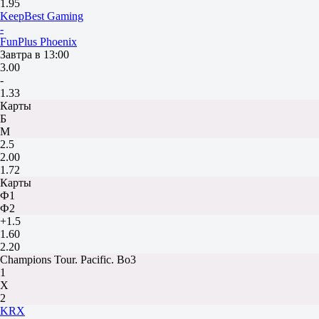
1.95
KeepBest Gaming
-
FunPlus Phoenix
Завтра в 13:00
3.00
-
1.33
Карты
Б
М
2.5
2.00
1.72
Карты
Ф1
Ф2
+1.5
1.60
2.20
Champions Tour. Pacific. Bo3
1
Х
2
KRX