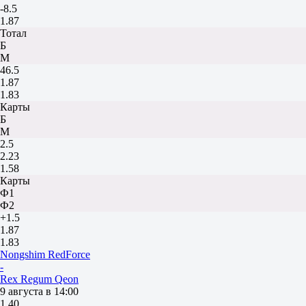
-8.5
1.87
Тотал
Б
М
46.5
1.87
1.83
Карты
Б
М
2.5
2.23
1.58
Карты
Ф1
Ф2
+1.5
1.87
1.83
Nongshim RedForce
-
Rex Regum Qeon
9 августа в 14:00
1.40