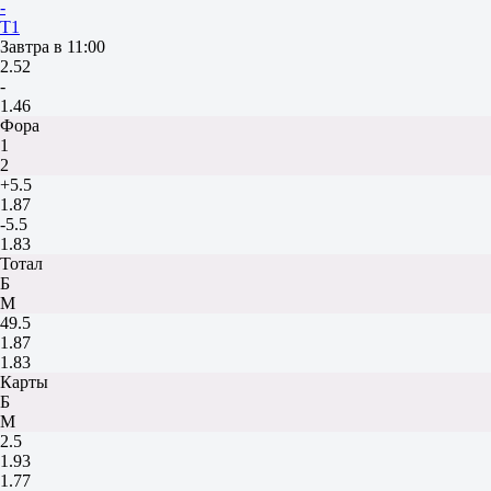
-
T1
Завтра в 11:00
2.52
-
1.46
Фора
1
2
+5.5
1.87
-5.5
1.83
Тотал
Б
М
49.5
1.87
1.83
Карты
Б
М
2.5
1.93
1.77