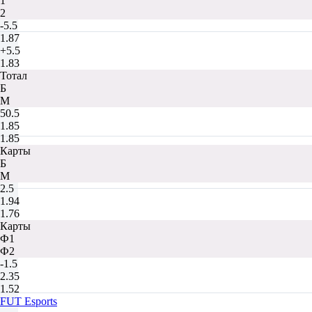
1
2
-5.5
1.87
+5.5
1.83
Тотал
Б
М
50.5
1.85
1.85
Карты
Б
М
2.5
1.94
1.76
Карты
Ф1
Ф2
-1.5
2.35
1.52
FUT Esports