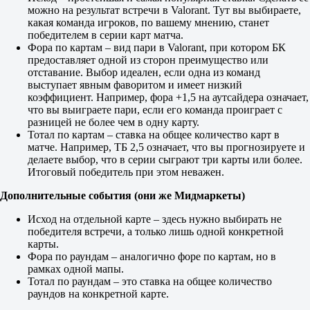
Б
можно на результат встречи в Valorant. Тут вы выбираете,
М
какая команда игроков, по вашему мнению, станет
44.5
победителем в серии карт матча.
1.90
Фора по картам – вид пари в Valorant, при котором БК
1.80
предоставляет одной из сторон преимущество или
Карты
отставание. Выбор идеален, если одна из команд
Б
выступает явным фаворитом и имеет низкий
М
коэффициент. Например, фора +1,5 на аутсайдера означает,
2.5
что вы выиграете пари, если его команда проиграет с
2.65
разницей не более чем в одну карту.
1.43
Тотал по картам – ставка на общее количество карт в
Карты
матче. Например, ТБ 2,5 означает, что вы прогнозируете и
Ф1
делаете выбор, что в серии сыграют три карты или более.
Ф2
Итоговый победитель при этом неважен.
-1.5
1.52
Дополнительные события (они же Мидмаркеты)
2.35
G2 Esports
Исход на отдельной карте – здесь нужно выбирать не
-
победителя встречи, а только лишь одной конкретной
LOUD
карты.
Завтра в 03:00
Фора по раундам – аналогично форе по картам, но в
1.18
рамках одной мапы.
-
Тотал по раундам – это ставка на общее количество
4.50
раундов на конкретной карте.
Фора