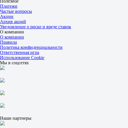
Полезное
1.87
Платежи
Карты
Частые вопросы
Б
Акции
М
Архив акций
2.5
Уведомление о риске и вреде ставок
1.87
О компании
1.83
О компании
Карты
Правила
Ф1
Политика конфиденциальности
Ф2
Ответственная игра
-1.5
Использование Cookie
2.80
Мы в соцсетях
1.38
NRG
-
Evil Geniuses
10 августа в 00:00
1.12
-
5.70
Фора
1
2
Наши партнеры
-9.5
1.85