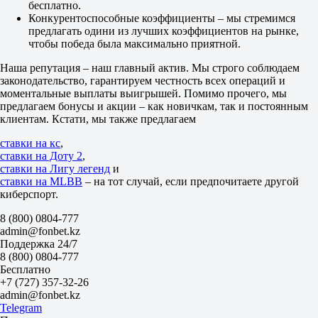
бесплатно.
Карты
Конкурентоспособные коэффициенты – мы стремимся
Ф1
предлагать одини из лучших коэффициентов на рынке,
Ф2
чтобы победа была максимально приятной.
+1.5
1.68
Наша репутация – наш главный актив. Мы строго соблюдаем
2.05
законодательство, гарантируем честность всех операций и
Leviatan
моментальные выплаты выигрышей. Помимо прочего, мы
-
предлагаем бонусы и акции – как новичкам, так и постоянным
MIBR
клиентам. Кстати, мы также предлагаем
9 августа в 03:00
1.60
ставки на кс
,
-
ставки на Доту 2
,
2.25
ставки на Лигу легенд
и
Фора
ставки на MLBB
– на тот случай, если предпочитаете другой
1
киберспорт.
2
-3.5
8 (800) 0804-777
1.87
admin@fonbet.kz
+3.5
Поддержка 24/7
1.83
8 (800) 0804-777
Тотал
Бесплатно
Б
+7 (727) 357-32-26
М
admin@fonbet.kz
51.5
Telegram
1.83