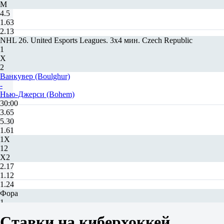
М
4.5
1.63
2.13
NHL 26. United Esports Leagues. 3х4 мин. Czech Republic
1
Х
2
Ванкувер (Boulghur)
-
Нью-Джерси (Bohem)
30:00
3.65
5.30
1.61
1X
12
X2
2.17
1.12
1.24
Фора
1
2
Ставки на киберхоккей
+1.5