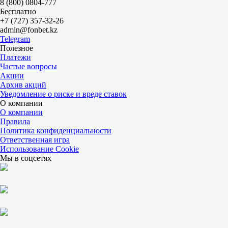
1.55
8 (800) 0804-777
2.30
Бесплатно
+7 (727) 357-32-26
admin@fonbet.kz
Telegram
Полезное
Платежи
Частые вопросы
Акции
Архив акций
Уведомление о риске и вреде ставок
О компании
О компании
Правила
Политика конфиденциальности
Ответственная игра
Использование Cookie
Мы в соцсетях