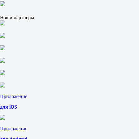
Наши партнеры
Приложение
для iOS
Приложение