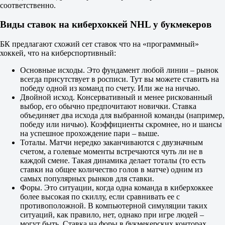
соответственно.
Нью-Джерси (KASPER)
38:00
Виды ставок на киберхоккей NHL у букмекеров
2.55
2.97
БК предлагают схожий сет ставок что на «программный»
2.85
хоккей, что на киберспортивный:
1X
12
Основные исходы. Это фундамент любой линии – рынок
X2
всегда присутствует в росписи. Тут вы можете ставить на
1.37
победу одной из команд по счету. Или же на ничью.
1.34
Двойной исход. Консервативный и менее рискованный
1.45
выбор, его обычно предпочитают новички. Ставка
Фора
объединяет два исхода для выбранной команды (например,
1
победу или ничью). Коэффициенты скромнее, но и шансы
2
на успешное прохождение пари – выше.
0
Тоталы. Матчи нередко заканчиваются с двузначным
1.75
счетом, а голевые моменты встречаются чуть ли не в
0
каждой смене. Такая динамика делает тоталы (то есть
1.96
ставки на общее количество голов в матче) одним из
Тотал
самых популярных рынков для ставки.
Б
Форы. Это ситуации, когда одна команда в киберхоккее
М
более высокая по скиллу, если сравнивать ее с
6.5
противоположной. В компьютерной симуляции таких
1.65
ситуаций, как правило, нет, однако при игре людей –
2.10
могут быть. Ставка на форы в букмекерских конторах