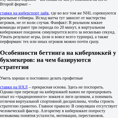
1.39
Второй формат –
Фора
1
ставки на киберспорт лайв
, где во все том же NHL соревнуются
2
реальные геймеры. Исход матча тут зависит от мастерства
0
игроков, не от воли случая. Фанфакт: В реальном хоккее
2.23
команды играют три периода по 20 минут, в виртуальном
0
киберхоккее поединок симулируется всего за несколько секунд.
1.58
Узнать результат игры, (или и вовсе всего турнира), а также
Тотал
перформанс тех или иных игроков можно почти сразу.
Б
М
Особенности беттинга на киберхоккей у
5.5
букмекеров: на чем базируются
1.67
2.07
стратегии
NHL 26. United Esports Leagues. 3x4 мин. Kazakhstan-2
1
Уметь хорошо и постоянно делать профитные
Х
2
ставки на НХЛ
– прекрасная основа. Здесь не поспорить.
Бостон (SEGA55)
Однако при переходе на киберхоккей важно не проецировать
-
опыт из «традиционного» хоккея и лиги целиком, а понимать
Колорадо (YEEHX)
отличия виртуальной спортивной дисциплины, чтобы строить
35:00
стратегию грамотно. Главное правило: В симуляции отсутствует
4.40
человеческий фактор. Алгоритму в киберхоккее попросту
5.10
незнакомы понятия усталости, мотивации, перестановок.
1.52