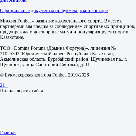
для Android
Официальные документы по букмекерской конторе
Миссия Fonbet – развитие казахстанского спорта. Вместе с
партнерами мы следим за соблюдением спортивных принципов,
предупреждаем договорные матчи и популяризируем спорт в
Казахстане.
ТОО «Domina Fortuna (Домина Фортуна)», лицензия №
21025302. Юридический адрес: Республика Казахстан,
Акмолинская область, Бурабайский район, Щучинская г.а., г.
Щучинск, улица Санаторий Светлый, д. 11
© Букмекерская контора Fonbet. 2019-2026
21+
Полная версия сайта
Главная