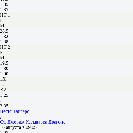
1.85
1.85
ИТ 1
Б
М
28.5
1.82
1.88
ИТ 2
Б
М
19.5
1.80
1.90
1X
12
X2
1.25
-
2.85
Вестс Тайгерс
-
Ст. Джордж Иллаварра Драгонс
16 августа в 09:05
1.65