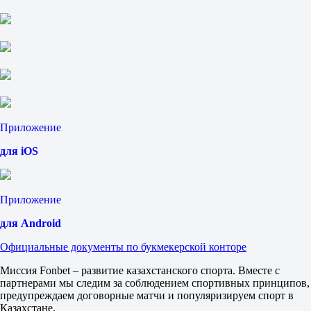
Фора
1
2
-10.5
1.87
+10.5
1.83
Тотал
Б
М
Приложение
49.5
1.83
для iOS
1.87
ИТ 1
Б
М
Приложение
29.5
1.83
для Android
1.87
ИТ 2
Официальные документы по букмекерской конторе
Б
М
Миссия Fonbet – развитие казахстанского спорта. Вместе с
19.5
партнерами мы следим за соблюдением спортивных принципов,
1.82
предупреждаем договорные матчи и популяризируем спорт в
1.88
Казахстане.