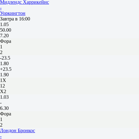
Мидлендс Харрикейнс
-
Уоркингтон
Завтра в 16:00
1.05
50.00
7.20
Фора
1
2
-23.5
1.80
+23.5
1.90
1X
12
X2
1.03
-
6.30
Фора
1
2
Лондон Бронкос
-