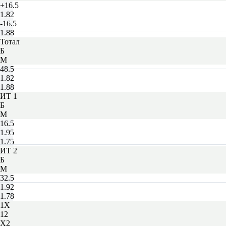
+16.5
1.82
-16.5
1.88
Тотал
Б
М
48.5
1.82
1.88
ИТ 1
Б
М
16.5
1.95
1.75
ИТ 2
Б
М
32.5
1.92
1.78
1X
12
X2