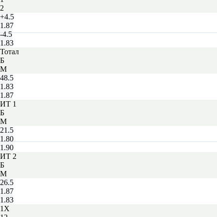
2
+4.5
1.87
-4.5
1.83
Тотал
Б
М
48.5
1.83
1.87
ИТ 1
Б
М
21.5
1.80
1.90
ИТ 2
Б
М
26.5
1.87
1.83
1X