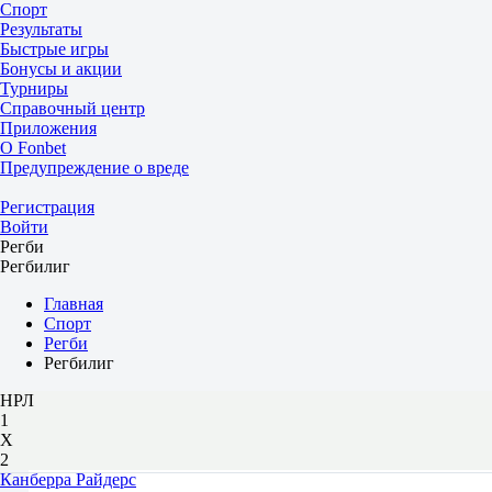
Спорт
Результаты
Быстрые игры
Бонусы и акции
Турниры
Справочный центр
Приложения
О Fonbet
Предупреждение о вреде
Регистрация
Войти
Регби
Регбилиг
Главная
Спорт
Регби
Регбилиг
НРЛ
1
Х
2
Канберра Райдерс