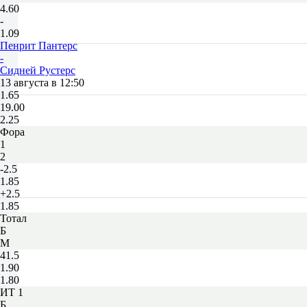
4.60
-
1.09
Пенрит Пантерс
-
Сидней Рустерс
13 августа в 12:50
1.65
19.00
2.25
Фора
1
2
-2.5
1.85
+2.5
1.85
Тотал
Б
М
41.5
1.90
1.80
ИТ 1
Б