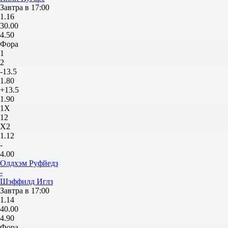
Завтра в 17:00
1.16
30.00
4.50
Фора
1
2
-13.5
1.80
+13.5
1.90
1X
12
X2
1.12
-
4.00
Олдхэм Руфйедз
-
Шэффилд Иглз
Завтра в 17:00
1.14
40.00
4.90
Фора