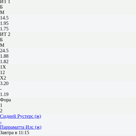
ИТ 1
Б
М
14.5
1.95
1.75
ИТ 2
Б
М
24.5
1.88
1.82
1X
12
X2
3.20
-
1.19
Фора
1
2
Сидней Рустерс (ж)
-
Парраматта Илс (ж)
Завтра в 11:15