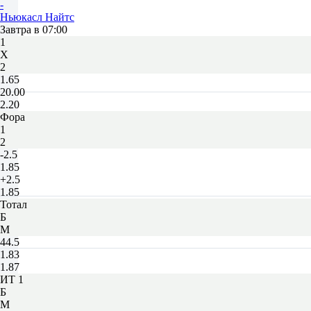
-
Ньюкасл Найтс
Завтра в 07:00
1
Х
2
1.65
20.00
2.20
Фора
1
2
-2.5
1.85
+2.5
1.85
Тотал
Б
М
44.5
1.83
1.87
ИТ 1
Б
М