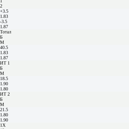
1
2
+3.5
1.83
-3.5
1.87
Тотал
Б
М
40.5
1.83
1.87
ИТ 1
Б
М
18.5
1.90
1.80
ИТ 2
Б
М
21.5
1.80
1.90
1X