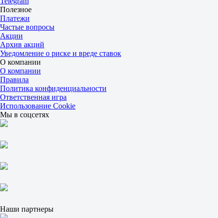
Telegram
ИТ 1
Полезное
Б
Платежи
М
Частые вопросы
27.5
Акции
1.80
Архив акций
1.90
Уведомление о риске и вреде ставок
ИТ 2
О компании
Б
О компании
М
Правила
17.5
Политика конфиденциальности
1.75
Ответственная игра
1.95
Использование Cookie
1X
Мы в соцсетях
12
X2
1.25
-
2.90
Канберра Райдерс
-
Ньюкасл Найтс
9 августа в 07:00
1.92
20.00
Наши партнеры
1.85