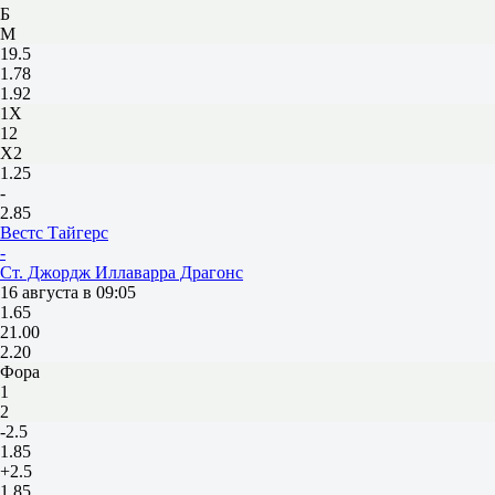
Б
М
19.5
1.78
1.92
1X
12
X2
1.25
-
2.85
Вестс Тайгерс
-
Ст. Джордж Иллаварра Драгонс
16 августа в 09:05
1.65
21.00
2.20
Фора
1
2
-2.5
1.85
+2.5
1.85