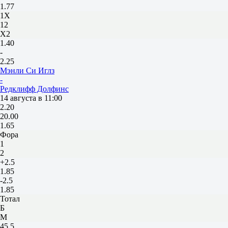
1.77
1X
12
X2
1.40
-
2.25
Мэнли Си Иглз
-
Редклифф Долфинс
14 августа в 11:00
2.20
20.00
1.65
Фора
1
2
+2.5
1.85
-2.5
1.85
Тотал
Б
М
45.5