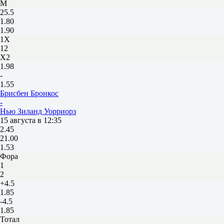
М
25.5
1.80
1.90
1X
12
X2
1.98
-
1.55
Брисбен Бронкос
-
Нью Зиланд Уорриорз
15 августа в 12:35
2.45
21.00
1.53
Фора
1
2
+4.5
1.85
-4.5
1.85
Тотал