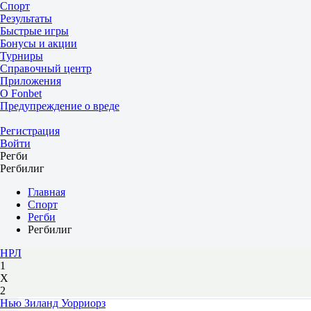
Спорт
Результаты
Быстрые игры
Бонусы и акции
Турниры
Справочный центр
Приложения
О Fonbet
Предупреждение о вреде
Регистрация
Войти
Регби
Регбилиг
Главная
Спорт
Регби
Регбилиг
НРЛ
1
Х
2
Нью Зиланд Уорриорз