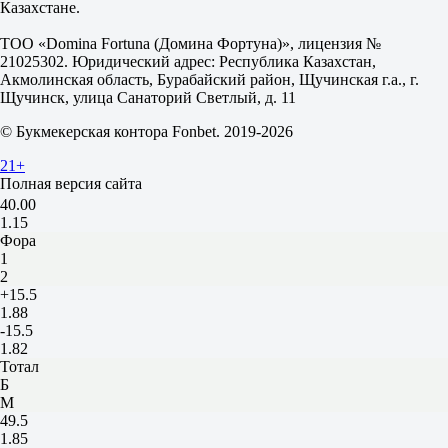
1X
Казахстане.
12
X2
ТОО «Domina Fortuna (Домина Фортуна)», лицензия №
1.75
21025302. Юридический адрес: Республика Казахстан,
-
Акмолинская область, Бурабайский район, Щучинская г.а., г.
1.70
Щучинск, улица Санаторий Светлый, д. 11
Ст. Джордж Иллаварра Драгонс
© Букмекерская контора Fonbet. 2019-2026
-
Кронулла Шаркс
21+
9 августа в 09:05
Полная версия сайта
4.60
40.00
1.15
Фора
1
2
+15.5
1.88
-15.5
1.82
Тотал
Б
М
49.5
1.85