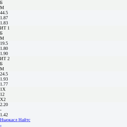
Б
М
44.5
1.87
1.83
ИТ 1
Б
М
19.5
1.80
1.90
ИТ 2
Б
М
24.5
1.93
1.77
1X
12
X2
2.20
-
1.42
Ньюкасл Найтс
-