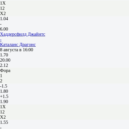
1X
12
X2
1.04
-
6.00
Хаддерсфилд Джайнтс
-
Каталанс Драгонс
8 августа в 16:00
1.70
20.00
2.12
Фора
1
2
-1.5
1.80
+1.5
1.90
1X
12
X2
1.55
-