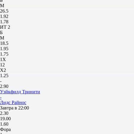
Б
М
26.5
1.92
1.78
ИТ 2
Б
М
18.5
1.95
1.75
1X
12
X2
1.25
-
2.90
Уэйкфилд Тринити
-
Лидс Райнос
Завтра в 22:00
2.30
19.00
1.60
Фора