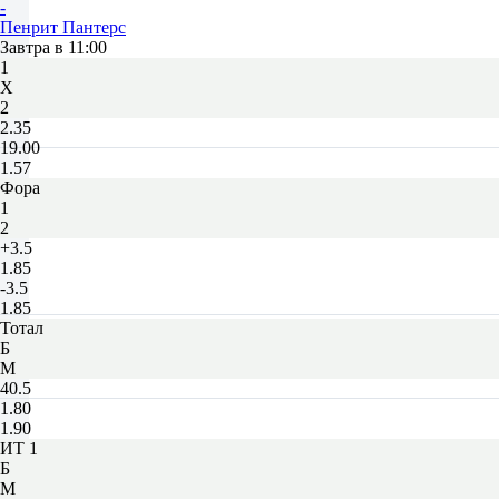
-
Пенрит Пантерс
Завтра в 11:00
1
Х
2
2.35
19.00
1.57
Фора
1
2
+3.5
1.85
-3.5
1.85
Тотал
Б
М
40.5
1.80
1.90
ИТ 1
Б
М