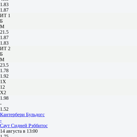
1.83
1.87
ИТ 1
Б
М
21.5
1.87
1.83
ИТ 2
Б
М
23.5
1.78
1.92
1X
12
X2
1.98
-
1.52
Кантербери Бульдогс
-
Саут Сидней Рэббитос
14 августа в 13:00
1.75