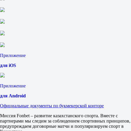
Приложение
для iOS
Приложение
для Android
Официальные документы по букмекерской конторе
Миссия Fonbet – развитие казахстанского спорта. Вместе с
партнерами мы следим за соблюдением спортивных принципов,
предупреждаем договорные матчи и популяризируем спорт в