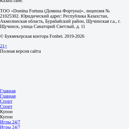
Казахстане.
ТОО «Domina Fortuna (Домина Фортуна)», лицензия №
21025302. Юридический адрес: Республика Казахстан,
Акмолинская область, Бурабайский район, Щучинская г.а., г.
Щучинск, улица Санаторий Светлый, д. 11
© Букмекерская контора Fonbet. 2019-2026
21+
Полная версия сайта
Главная
Главная
Спорт
Спорт
Купон
Купон
Игры 24/7
Игры 24/7