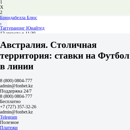
1
Х
2
Бриндабелла Блюс
-
Таггеранонг Юнайтед
12 августа в 11:30
1
Австралия. Столичная
Х
2
территория: ставки на Футбол
5.30
5.00
в линии
1.40
1X
12
X2
8 (800) 0804-777
2.50
admin@fonbet.kz
1.10
Поддержка 24/7
1.08
8 (800) 0804-777
Фора
Бесплатно
1
+7 (727) 357-32-26
2
admin@fonbet.kz
+1.5
Telegram
1.72
Полезное
-1.5
Платежи