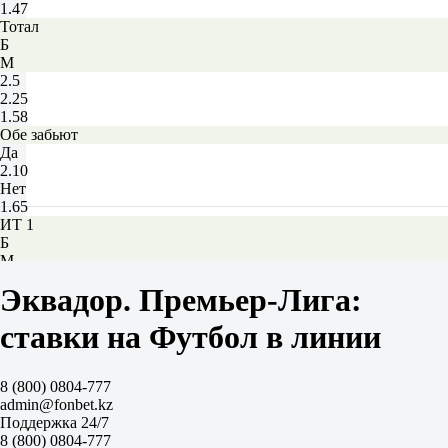
1.47
Тотал
Б
М
2.5
2.25
1.58
Обе забьют
Да
2.10
Нет
1.65
ИТ 1
Б
М
0.5
Эквадор. Премьер-Лига:
1.20
4.05
ставки на Футбол в линии
ИТ 2
Б
М
8 (800) 0804-777
0.5
admin@fonbet.kz
1.72
Поддержка 24/7
2.00
8 (800) 0804-777
Барселона Гуаякиль