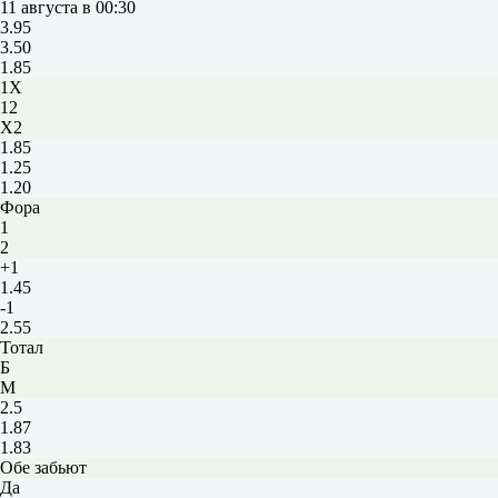
11 августа в 00:30
3.95
3.50
1.85
1X
12
X2
1.85
1.25
1.20
Фора
1
2
+1
1.45
-1
2.55
Тотал
Б
М
2.5
1.87
1.83
Обе забьют
Да