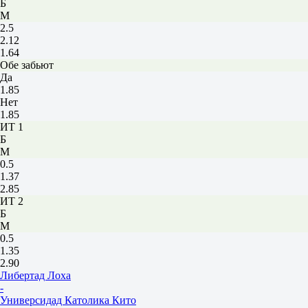
Б
М
2.5
2.12
1.64
Обе забьют
Да
1.85
Нет
1.85
ИТ 1
Б
М
0.5
1.37
2.85
ИТ 2
Б
М
0.5
1.35
2.90
Либертад Лоха
-
Универсидад Католика Кито