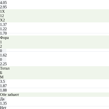
4.05
2.95
1X
12
X2
1.37
1.22
1.70
Фора
1
2
0
1.62
0
2.25
Тотал
Б
М
3.5
1.87
1.88
Обе забьют
Да
1.35
Нет