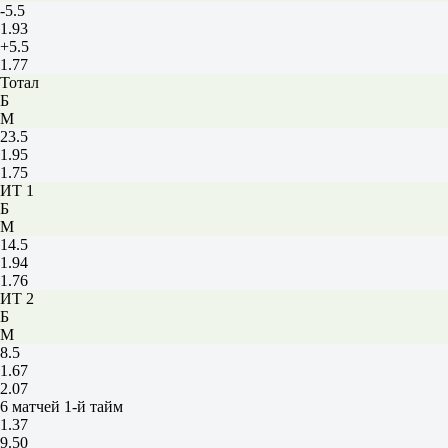
-5.5
1.93
+5.5
1.77
Тотал
Б
М
23.5
1.95
1.75
ИТ 1
Б
М
14.5
1.94
1.76
ИТ 2
Б
М
8.5
1.67
2.07
6 матчей 1-й тайм
1.37
9.50