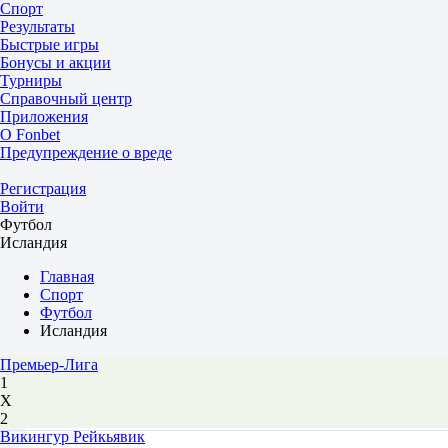
Спорт
Результаты
Быстрые игры
Бонусы и акции
Турниры
Справочный центр
Приложения
О Fonbet
Предупреждение о вреде
Регистрация
Войти
Футбол
Исландия
Главная
Спорт
Футбол
Исландия
Премьер-Лига
1
Х
2
Викингур Рейкьявик