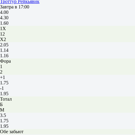
Троттур Рейкьявик
Завтра в 17:00
4.00
4.30
1.60
1X
12
X2
2.05
1.14
1.16
Фора
1
2
+1
1.75
-1
1.95
Тотал
Б
М
3.5
1.75
1.95
Обе забьют