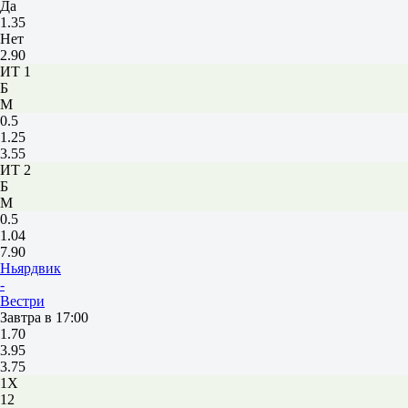
Да
1.35
Нет
2.90
ИТ 1
Б
М
0.5
1.25
3.55
ИТ 2
Б
М
0.5
1.04
7.90
Ньярдвик
-
Вестри
Завтра в 17:00
1.70
3.95
3.75
1X
12