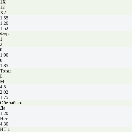
1X
12
X2
1.55
1.20
1.52
Фора
1
2
0
1.90
0
1.85
Тотал
Б
М
4.5
2.02
1.75
Обе забьют
Да
1.20
Нет
4.30
ИТ 1