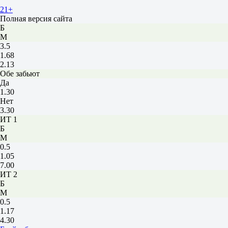
+1
21+
1.60
Полная версия сайта
Тотал
Б
М
3.5
1.68
2.13
Обе забьют
Да
1.30
Нет
3.30
ИТ 1
Б
М
0.5
1.05
7.00
ИТ 2
Б
М
0.5
1.17
4.30