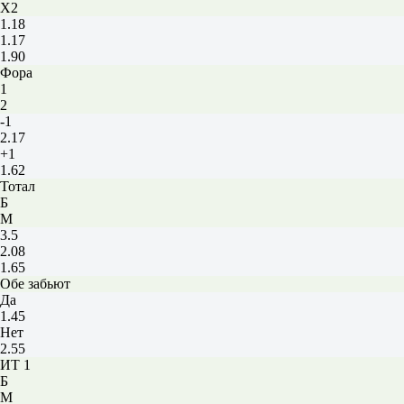
X2
1.18
1.17
1.90
Фора
1
2
-1
2.17
+1
1.62
Тотал
Б
М
3.5
2.08
1.65
Обе забьют
Да
1.45
Нет
2.55
ИТ 1
Б
М