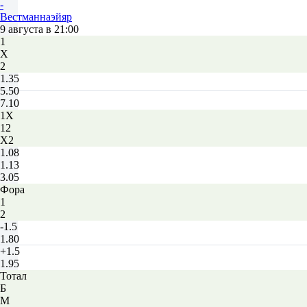
-
Вестманнаэйяр
9 августа в 21:00
1
Х
2
1.35
5.50
7.10
1X
12
X2
1.08
1.13
3.05
Фора
1
2
-1.5
1.80
+1.5
1.95
Тотал
Б
М