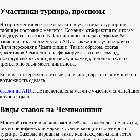
12
Участники турнира, прогнозы
X2
1.45
1.30
На протяжении всего сезона состав участников турнирной
1.50
таблицы постоянно меняется. Команды отбираются по итогам
Фора
предыдущего сезона. В Чемпионшип попадают три клуба,
1
занявшие последние места в АПЛ. Также три лучших клуба
2
Лиги переходят в Чемпионшип. Таким образом, состав
0
участников Чемпионшипа формируется за счет команд,
1.80
покинувших высший дивизион, и команд, поднявшихся из
0
третьего по значимости дивизиона.
1.95
Тотал
Если вас интересует элитный дивизион, обратите внимание на
Б
возможность сделать
М
2.5
ставки на АПЛ
, где представлены матчи с участием сильнейших
1.90
клубов страны.
1.85
Обе забьют
Виды ставок на Чемпионшип
Да
1.72
Нет
Многообразие ставок включает в себя как классические исходы,
2.05
так и специфические маркеты, учитывающие особенности
ИТ 1
турнира. Базовые варианты, такие как исход матча или тотал
Б
голов, дополнены позициями, ориентированными на