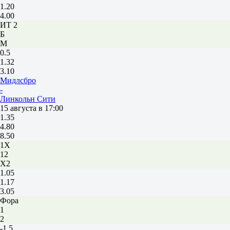
1.20
4.00
ИТ 2
Б
М
0.5
1.32
3.10
Мидлсбро
-
Линкольн Сити
15 августа в 17:00
1.35
4.80
8.50
1X
12
X2
1.05
1.17
3.05
Фора
1
2
-1.5