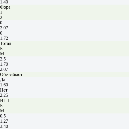
1.40
Фора
1
2
0
2.07
0
1.72
Тотал
Б
М
2.5
1.70
2.07
Обе забьют
Да
1.60
Нет
2.25
ИТ 1
Б
М
0.5
1.27
3.40