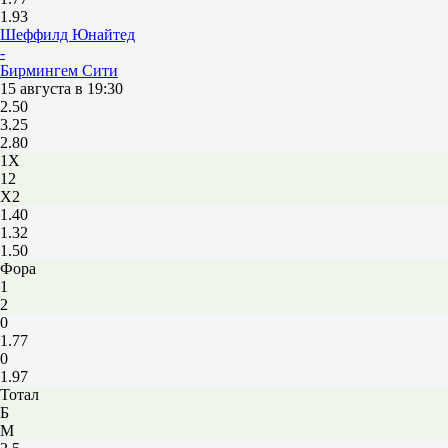
1.93
Шеффилд Юнайтед
-
Бирмингем Сити
15 августа в 19:30
2.50
3.25
2.80
1X
12
X2
1.40
1.32
1.50
Фора
1
2
0
1.77
0
1.97
Тотал
Б
М