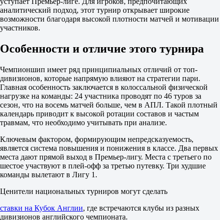
уступает Премьер-лиге. Для игроков, предпочитающих
Обе забьют
аналитический подход, этот турнир открывает широкие
Да
возможности благодаря высокой плотности матчей и мотивации
1.77
участников.
Нет
1.97
Особенности и отличие этого турнира
ИТ 1
Б
М
Чемпионшип имеет ряд принципиальных отличий от топ-
0.5
дивизионов, которые напрямую влияют на стратегии пари.
1.22
Главная особенность заключается в колоссальной физической
3.80
нагрузке на команды: 24 участника проводят по 46 туров за
ИТ 2
сезон, что на восемь матчей больше, чем в АПЛ. Такой плотный
Б
календарь приводит к высокой ротации составов и частым
М
травмам, что необходимо учитывать при анализе.
0.5
1.40
Ключевым фактором, формирующим непредсказуемость,
2.75
является система повышения и понижения в классе. Два первых
Бристоль Сити
места дают прямой выход в Премьер-лигу. Места с третьего по
-
шестое участвуют в плей-офф за третью путевку. Три худшие
Миллуолл
команды вылетают в Лигу 1.
15 августа в 17:00
Ценители национальных турниров могут сделать
2.50
3.35
ставки на Кубок Англии
, где встречаются клубы из разных
2.70
дивизионов английского чемпионата.
1X