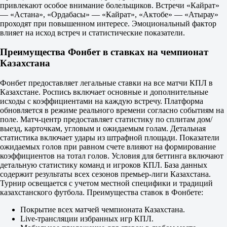
привлекают особое внимание болельщиков. Встречи «Кайрат»
— «Астана», «Ордабасы» — «Кайрат», «Актобе» — «Атырау»
проходят при повышенном интересе. Эмоциональный фактор
влияет на исход встреч и статистические показатели.
Преимущества Фонбет в ставках на чемпионат
Казахстана
Фонбет предоставляет легальные ставки на все матчи КПЛ в
Казахстане. Роспись включает основные и дополнительные
исходы с коэффициентами на каждую встречу. Платформа
обновляется в режиме реального времени согласно событиям на
поле. Матч-центр предоставляет статистику по сплитам дом/
выезд, карточкам, угловым и ожидаемым голам. Детальная
статистика включает удары из штрафной площади. Показатели
ожидаемых голов при равном счете влияют на формирование
коэффициентов на тотал голов. Условия для беттинга включают
детальную статистику команд и игроков КПЛ. База данных
содержит результаты всех сезонов премьер-лиги Казахстана.
Турнир освещается с учетом местной специфики и традиций
казахстанского футбола. Преимущества ставок в Фонбете:
Покрытие всех матчей чемпионата Казахстана.
Live-трансляции избранных игр КПЛ.