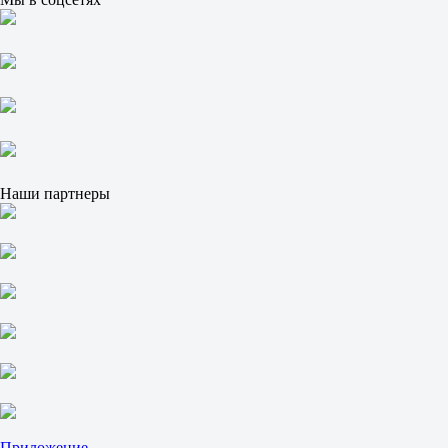
Наши партнеры
Приложение