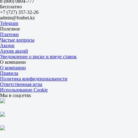
8 (800) 0804-777
1.75
Бесплатно
ИТ 1
+7 (727) 357-32-26
Б
admin@fonbet.kz
М
Telegram
0.5
Полезное
1.22
Платежи
3.80
Частые вопросы
ИТ 2
Акции
Б
Архив акций
М
Уведомление о риске и вреде ставок
0.5
О компании
1.60
О компании
2.20
Правила
Пхохан Стилерс
Политика конфиденциальности
-
Ответственная игра
Ульсан Хендай
Использование Cookie
8 августа в 14:00
Мы в соцсетях
2.65
3.25
2.60
1X
12
X2
1.47
1.32