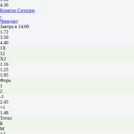
4.30
Кимпхо Ситизен
-
Чхонджу
Завтра в 14:00
1.72
3.50
4.40
1X
12
X2
1.16
1.25
1.95
Фора
1
2
-1
2.45
+1
1.48
Тотал
Б
М