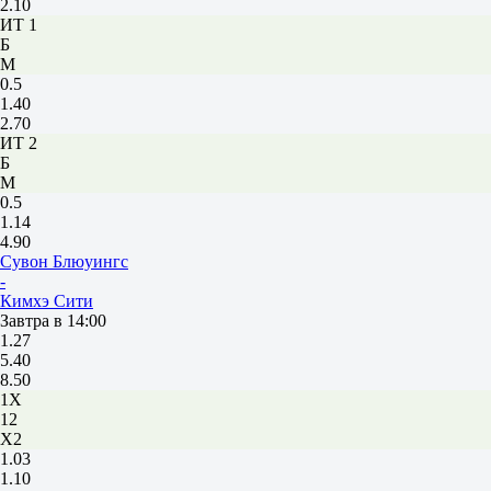
2.10
ИТ 1
Б
М
0.5
1.40
2.70
ИТ 2
Б
М
0.5
1.14
4.90
Сувон Блюуингс
-
Кимхэ Сити
Завтра в 14:00
1.27
5.40
8.50
1X
12
X2
1.03
1.10