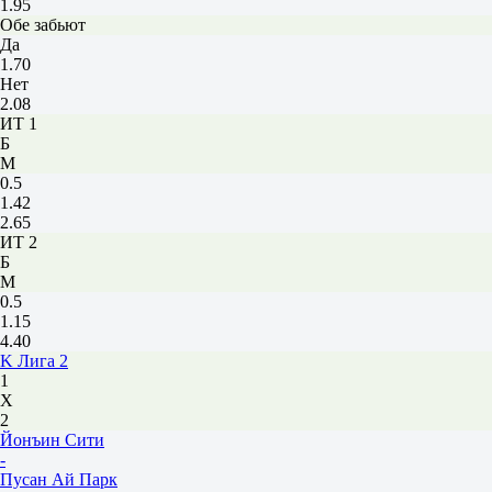
1.95
Обе забьют
Да
1.70
Нет
2.08
ИТ 1
Б
М
0.5
1.42
2.65
ИТ 2
Б
М
0.5
1.15
4.40
K Лига 2
1
Х
2
Йонъин Сити
-
Пусан Ай Парк