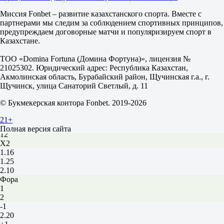
ИТ 2
Миссия Fonbet – развитие казахстанского спорта. Вместе с
Б
партнерами мы следим за соблюдением спортивных принципов,
М
предупреждаем договорные матчи и популяризируем спорт в
0.5
Казахстане.
1.30
3.20
ТОО «Domina Fortuna (Домина Фортуна)», лицензия №
Чонбук Моторс
21025302. Юридический адрес: Республика Казахстан,
-
Акмолинская область, Бурабайский район, Щучинская г.а., г.
Чеджу Юнайтед
Щучинск, улица Санаторий Светлый, д. 11
8 августа в 14:00
1.70
© Букмекерская контора Fonbet. 2019-2026
3.65
4.90
21+
1X
Полная версия сайта
12
X2
1.16
1.25
2.10
Фора
1
2
-1
2.20