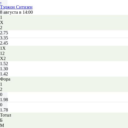
-
Тэджон Ситизен
8 августа в 14:00
1
Х
2
2.75
3.35
2.45
1X
12
X2
1.52
1.30
1.42
Фора
1
2
0
1.98
0
1.78
Тотал
Б
М