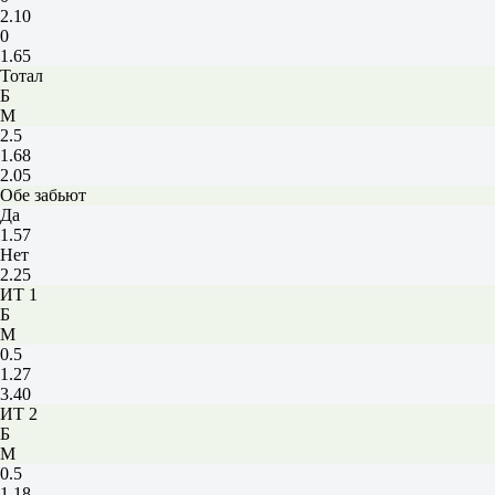
2.10
0
1.65
Тотал
Б
М
2.5
1.68
2.05
Обе забьют
Да
1.57
Нет
2.25
ИТ 1
Б
М
0.5
1.27
3.40
ИТ 2
Б
М
0.5
1.18