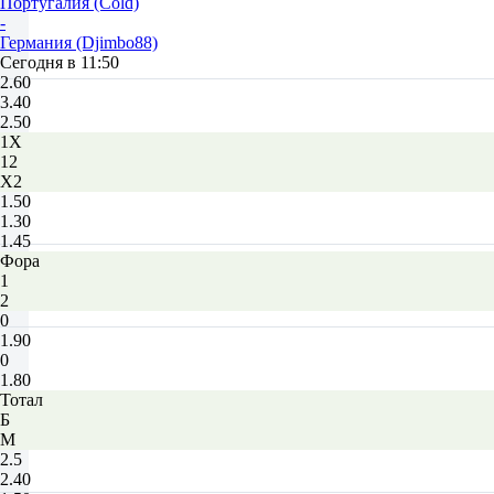
Португалия (Cold)
-
Германия (Djimbo88)
Сегодня в 11:50
2.60
3.40
2.50
1X
12
X2
1.50
1.30
1.45
Фора
1
2
0
1.90
0
1.80
Тотал
Б
М
2.5
2.40