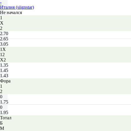
-
Италия (siignstar)
Не начался
1
Х
2
2.70
2.65
3.05
1X
12
X2
1.35
1.45
1.43
Фора
1
2
0
1.75
0
1.95
Тотал
Б
М