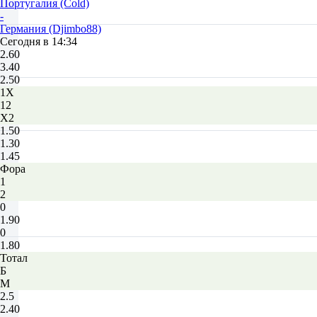
Португалия (Cold)
-
Германия (Djimbo88)
Сегодня в 14:34
2.60
3.40
2.50
1X
12
X2
1.50
1.30
1.45
Фора
1
2
0
1.90
0
1.80
Тотал
Б
М
2.5
2.40