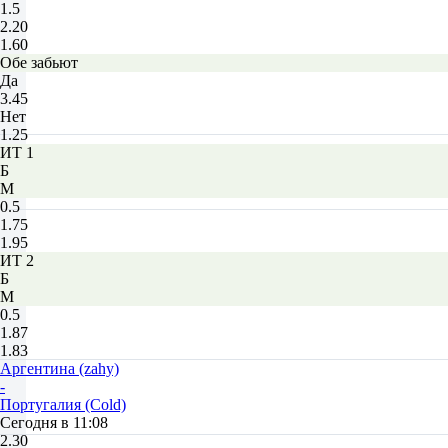
1.5
2.20
1.60
Обе забьют
Да
3.45
Нет
1.25
ИТ 1
Б
М
0.5
1.75
1.95
ИТ 2
Б
М
0.5
1.87
1.83
Аргентина (zahy)
-
Португалия (Cold)
Сегодня в 11:08
2.30