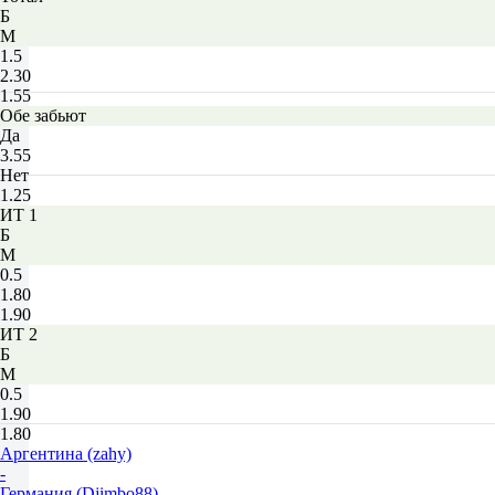
Б
М
1.5
2.30
1.55
Обе забьют
Да
3.55
Нет
1.25
ИТ 1
Б
М
0.5
1.80
1.90
ИТ 2
Б
М
0.5
1.90
1.80
Аргентина (zahy)
-
Германия (Djimbo88)