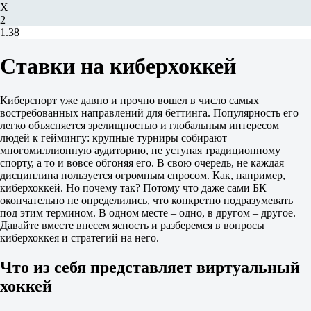
Х
2
1.38
4.40
7.50
Ставки на киберхоккей
1X
12
X2
Киберспорт уже давно и прочно вошел в число самых
1.08
востребованных направлений для беттинга. Популярность его
1.19
легко объясняется зрелищностью и глобальным интересом
2.80
людей к геймингу: крупные турниры собирают
Фора
многомиллионную аудиторию, не уступая традиционному
1
спорту, а то и вовсе обгоняя его. В свою очередь, не каждая
2
дисциплина пользуется огромным спросом. Как, например,
-1.5
киберхоккей. Но почему так? Потому что даже сами БК
2.60
окончательно не определились, что конкретно подразумевать
+1.5
под этим термином. В одном месте – одно, в другом – другое.
1.45
Давайте вместе внесем ясность и разберемся в вопросы
Тотал
киберхоккея и стратегий на него.
Б
М
Что из себя представляет виртуальный
4.5
1.72
хоккей
2.00
NHL 26. United Esports Leagues. 3x4 мин. Kazakhstan-2