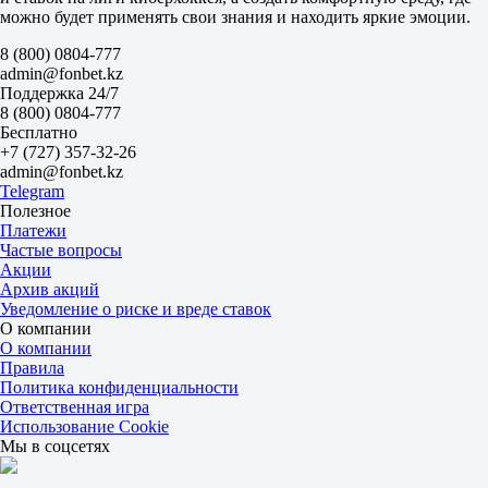
2.35
можно будет применять свои знания и находить яркие эмоции.
+1.5
1.52
8 (800) 0804-777
Тотал
admin@fonbet.kz
Б
Поддержка 24/7
М
8 (800) 0804-777
6.5
Бесплатно
2.55
+7 (727) 357-32-26
1.45
admin@fonbet.kz
Telegram
Полезное
Платежи
Частые вопросы
Акции
Архив акций
Уведомление о риске и вреде ставок
О компании
О компании
Правила
Политика конфиденциальности
Ответственная игра
Использование Cookie
Мы в соцсетях