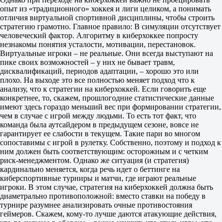
Х
опыт из «традиционного» хоккея и лиги целиком, а понимать
2
отличия виртуальной спортивной дисциплины, чтобы строить
Тампа-Бэй (GoRoX)
стратегию грамотно. Главное правило: В симуляции отсутствует
-
человеческий фактор. Алгоритму в киберхоккее попросту
Ванкувер (AZARENBL4)
незнакомы понятия усталости, мотивации, перестановок.
11:00
Виртуальные игроки – не реальные. Они всегда выступают на
1
пике своих возможностей – у них не бывает травм,
Х
дисквалификаций, периодов адаптации, – хорошо это или
2
плохо. На выходе это все полностью меняет подход что к
1.90
анализу, что к стратегии на киберхоккей. Если говорить еще
6.50
конкретнее, то, скажем, прошлогодние статистические данные
2.50
имеют здесь гораздо меньший вес при формировании стратегии,
1X
чем в случае с игрой между людьми. То есть тот факт, что
12
команда была аутсайдером в предыдущем сезоне, вовсе не
X2
гарантирует ее слабости в текущем. Такие пари во многом
1.50
сопоставимы с игрой в рулетку. Собственно, поэтому и подход к
1.11
ним должен быть соответствующим: осторожным и с четким
1.80
риск-менеджментом. Однако же ситуация (и стратегия)
Фора
кардинально меняется, когда речь идет о беттинге на
1
киберспортивные турниры и матчи, где играют реальные
2
игроки. В этом случае, стратегия на киберхоккей должна быть
0
диаметрально противоположной: вместо ставки на победу в
1.65
турнире разумнее анализировать очные противостояния
0
геймеров. Скажем, кому-то лучше даются атакующие действия,
2.10