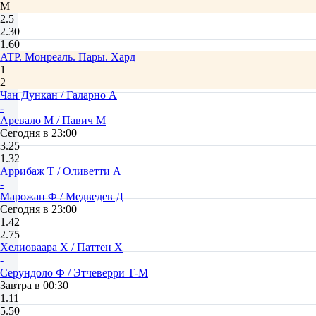
М
2.5
2.30
1.60
ATP. Монреаль. Пары. Хард
1
2
Чан Дункан / Галарно А
-
Аревало М / Павич М
Сегодня в 23:00
3.25
1.32
Аррибаж Т / Оливетти А
-
Марожан Ф / Медведев Д
Сегодня в 23:00
1.42
2.75
Хелиоваара Х / Паттен Х
-
Серундоло Ф / Этчеверри Т-М
Завтра в 00:30
1.11
5.50