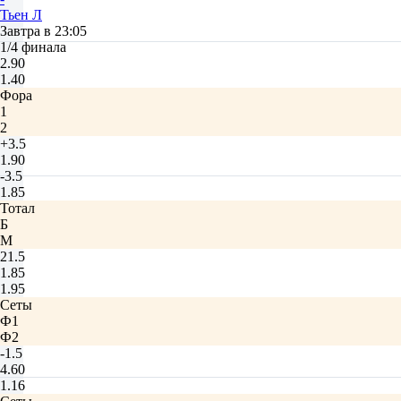
Тьен Л
Завтра в 23:05
1/4 финала
2.90
1.40
Фора
1
2
+3.5
1.90
-3.5
1.85
Тотал
Б
М
21.5
1.85
1.95
Сеты
Ф1
Ф2
-1.5
4.60
1.16