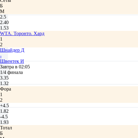
Сеты
Б
М
2.5
2.40
1.53
WTA. Торонто. Хард
1
2
Шнайдер Д
-
Швентек И
Завтра в 02:05
1/4 финала
3.35
1.32
Фора
1
2
+4.5
1.82
-4.5
1.93
Тотал
Б