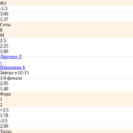
Ф2
-1.5
3.00
1.37
Сеты
Б
М
2.5
2.25
1.60
Дардери Л
-
Накашима Б
Завтра в 02:15
1/4 финала
2.95
1.40
Фора
1
2
+3.5
1.78
-3.5
2.00
Тотал