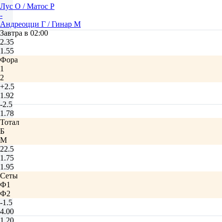
Лус О / Матос Р
-
Андреоцци Г / Гинар М
Завтра в 02:00
2.35
1.55
Фора
1
2
+2.5
1.92
-2.5
1.78
Тотал
Б
М
22.5
1.75
1.95
Сеты
Ф1
Ф2
-1.5
4.00
1.20