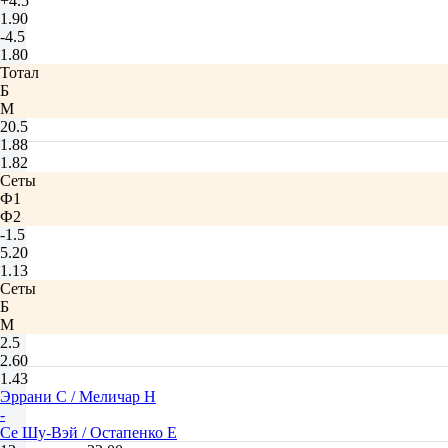
+4.5
1.90
-4.5
1.80
Тотал
Б
М
20.5
1.88
1.82
Сеты
Ф1
Ф2
-1.5
5.20
1.13
Сеты
Б
М
2.5
2.60
1.43
Эррани С / Меличар Н
-
Се Шу-Вэй / Остапенко Е