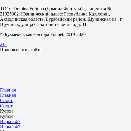
ТОО «Domina Fortuna (Домина Фортуна)», лицензия №
21025302. Юридический адрес: Республика Казахстан,
Акмолинская область, Бурабайский район, Щучинская г.а., г.
Щучинск, улица Санаторий Светлый, д. 11
© Букмекерская контора Fonbet. 2019-2026
21+
Полная версия сайта
Главная
Главная
Спорт
Спорт
Купон
Купон
Игры 24/7
Игры 24/7