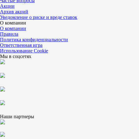
Частые вопросы
Акции
Архив акций
Уведомление о риске и вреде ставок
О компании
О компании
Правила
Политика конфиденциальности
Ответственная игра
Использование Cookie
Мы в соцсетях
Наши партнеры