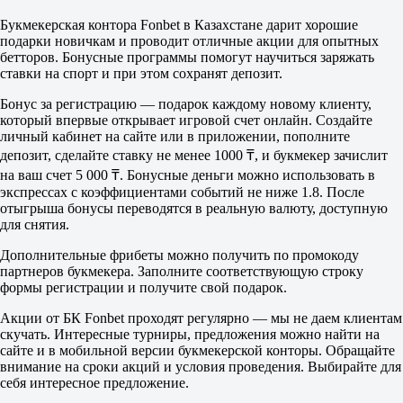
Букмекерская контора Fonbet в Казахстане дарит хорошие
подарки новичкам и проводит отличные акции для опытных
бетторов. Бонусные программы помогут научиться заряжать
ставки на спорт и при этом сохранят депозит.
Бонус за регистрацию — подарок каждому новому клиенту,
который впервые открывает игровой счет онлайн. Создайте
личный кабинет на сайте или в приложении, пополните
депозит, сделайте ставку не менее 1000 ₸, и букмекер зачислит
на ваш счет 5 000 ₸. Бонусные деньги можно использовать в
экспрессах с коэффициентами событий не ниже 1.8. После
отыгрыша бонусы переводятся в реальную валюту, доступную
для снятия.
Дополнительные фрибеты можно получить по промокоду
партнеров букмекера. Заполните соответствующую строку
формы регистрации и получите свой подарок.
Акции от БК Fonbet проходят регулярно — мы не даем клиентам
скучать. Интересные турниры, предложения можно найти на
сайте и в мобильной версии букмекерской конторы. Обращайте
внимание на сроки акций и условия проведения. Выбирайте для
себя интересное предложение.