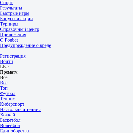
Спорт
Результаты
Быстрые игры
Бонусы и акции
Турниры
Справочный центр
Приложения
О Fonbet
Предупреждение о вреде
Регистрация
Войти
Live
Прематч
Все
Все
Топ
Футбол
Теннис
Киберспорт
Настольный теннис
Хоккей
Баскетбол
Волейбол
Единоборства