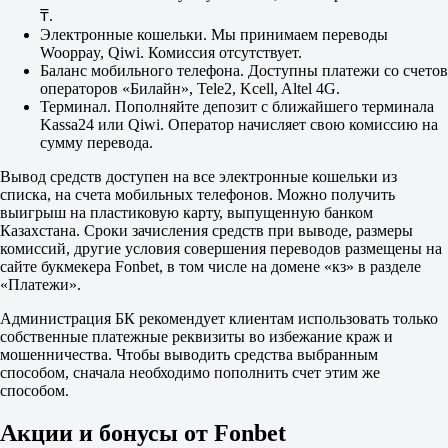
₸.
Электронные кошельки. Мы принимаем переводы
Wooppay, Qiwi. Комиссия отсутствует.
Баланс мобильного телефона. Доступны платежи со счетов
операторов «Билайн», Tele2, Kcell, Altel 4G.
Терминал. Пополняйте депозит с ближайшего терминала
Kassa24 или Qiwi. Оператор начисляет свою комиссию на
сумму перевода.
Вывод средств доступен на все электронные кошельки из
списка, на счета мобильных телефонов. Можно получить
выигрыш на пластиковую карту, выпущенную банком
Казахстана. Сроки зачисления средств при выводе, размеры
комиссий, другие условия совершения переводов размещены на
сайте букмекера Fonbet, в том числе на домене «кз» в разделе
«Платежи».
Администрация БК рекомендует клиентам использовать только
собственные платежные реквизиты во избежание краж и
мошенничества. Чтобы выводить средства выбранным
способом, сначала необходимо пополнить счет этим же
способом.
Акции и бонусы от Fonbet