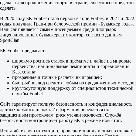
сделала для продвижения спорта в стране, еще многое предстоит
сделать.
В 2020 году БК Fonbet стала первой в топе Forbes, в 2021 и 2022
годах получила Гран-при белорусской премии «Букмекер года».
Наш сайт является самым посещаемым среди площадок
лицензированных букмекерских контор, согласно данным
SportClan.
БК Fonbet предлагает:
широкую роспись ставок в прематче и лайве на мировые
первенства, национальные чемпионаты и соревнования
Казахстана;
прозрачные и точные расчеты выигрышей;
быстрый вывод средств любым из предложенных методов;
круглосуточную поддержку от специалистов технической
службы Fonbet.
Сайт гарантирует полную безопасность и конфиденциальность
данных каждого игрока. Информация передается по
защищенным протоколам, риск утечки исключен. Служба
безопасности контролирует работу БК в режиме нон-стоп.
Испытайте свою интуицию, проверьте знания и опыт в ставках