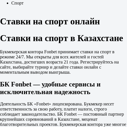
Спорт
Ставки на спорт онлайн
Ставки на спорт в Казахстане
Букмекерская контора Fonbet принимает ставки на спорт в
режиме 24/7. Мы открыты для всех жителей и гостей
Казахстана, достигших возраста 21 года. Регистрируйтесь на
сайте, выбирайте турнир и делайте ставки онлайн с
моментальным выводом выигрыша.
БК Fonbet — удобные сервисы и
исключительная надежность
Деятельность БК «Fonbet» лицензирована. Букмекер несет
ответственность за свою работу, платит налоги, строго
соблюдает законодательство. БК Fonbet — постоянный партнер
крупнейших соревнований в Казахстане, меценат
благотворительных проектов. Букмекерская контора уже многое