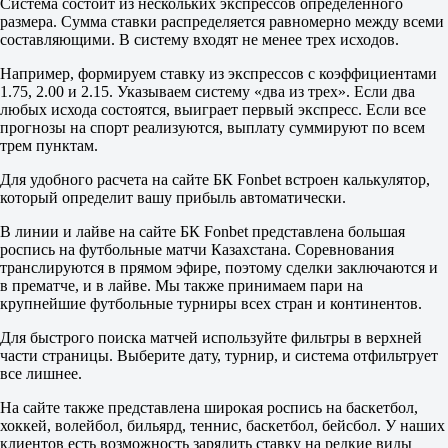
Система состоит из нескольких экспрессов определенного
размера. Сумма ставки распределяется равномерно между всеми
составляющими. В систему входят не менее трех исходов.
Например, формируем ставку из экспрессов с коэффициентами
1.75, 2.00 и 2.15. Указываем систему «два из трех». Если два
любых исхода состоятся, выиграет первый экспресс. Если все
прогнозы на спорт реализуются, выплату суммируют по всем
трем пунктам.
Для удобного расчета на сайте БК Fonbet встроен калькулятор,
который определит вашу прибыль автоматически.
В линии и лайве на сайте БК Fonbet представлена большая
роспись на футбольные матчи Казахстана. Соревнования
транслируются в прямом эфире, поэтому сделки заключаются и
в прематче, и в лайве. Мы также принимаем пари на
крупнейшие футбольные турниры всех стран и континентов.
Для быстрого поиска матчей используйте фильтры в верхней
части страницы. Выберите дату, турнир, и система отфильтрует
все лишнее.
На сайте также представлена широкая роспись на баскетбол,
хоккей, волейбол, бильярд, теннис, баскетбол, бейсбол. У наших
клиентов есть возможность зарядить ставку на редкие виды