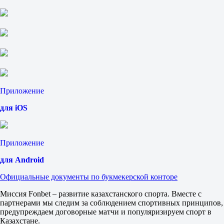
Приложение
для iOS
Приложение
для Android
Официальные документы по букмекерской конторе
Миссия Fonbet – развитие казахстанского спорта. Вместе с
партнерами мы следим за соблюдением спортивных принципов,
предупреждаем договорные матчи и популяризируем спорт в
Казахстане.