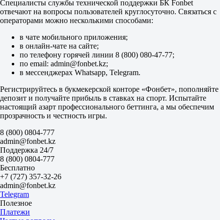
Специалисты службы технической поддержки БК Fonbet
отвечают на вопросы пользователей круглосуточно. Связаться с
операторами можно несколькими способами:
в чате мобильного приложения;
в онлайн-чате на сайте;
по телефону горячей линии 8 (800) 080-47-77;
по email: admin@fonbet.kz;
в мессенджерах Whatsapp, Telegram.
Регистрируйтесь в букмекерской конторе «Фонбет», пополняйте
депозит и получайте прибыль в ставках на спорт. Испытайте
настоящий азарт профессионального беттинга, а мы обеспечим
прозрачность и честность игры.
8 (800) 0804-777
admin@fonbet.kz
Поддержка 24/7
8 (800) 0804-777
Бесплатно
+7 (727) 357-32-26
admin@fonbet.kz
Telegram
Полезное
Платежи