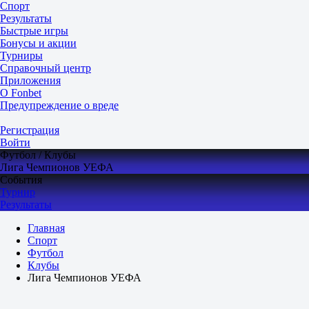
Спорт
Результаты
Быстрые игры
Бонусы и акции
Турниры
Справочный центр
Приложения
О Fonbet
Предупреждение о вреде
Регистрация
Войти
Футбол / Клубы
Лига Чемпионов УЕФА
События
Турнир
Результаты
Главная
Спорт
Футбол
Клубы
Лига Чемпионов УЕФА