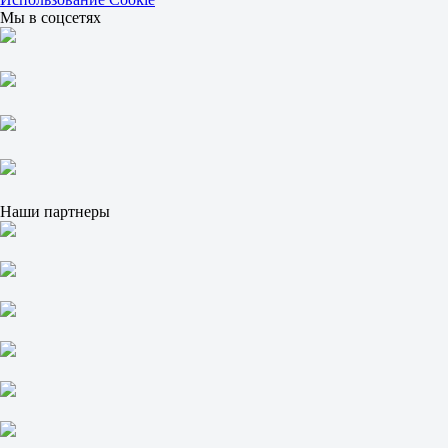
Мы в соцсетях
Наши партнеры