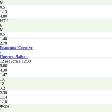
М
0.5
1.13
4.80
ИТ 2
Б
М
0.5
1.40
2.70
Брансвик Ювентус
-
Престон Лайонс
12 августа в 12:30
5.00
4.30
1.47
1X
12
X2
2.30
1.14
1.10
Фора
1