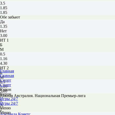
3.5
1.85
1.85
Обе забьют
Да
1.35
Нет
3.00
ИТ 1
Б
М
0.5
1.16
4.30
ИТ 2
Главная
Б
Главная
М
Спорт
0.5
Спорт
1.09
Купон
5.80
Купон
Южная Австралия. Национальная Премьер-лига
Игры 24/7
1
Игры 24/7
Х
Меню
2
Меню
Аделаида Кометс