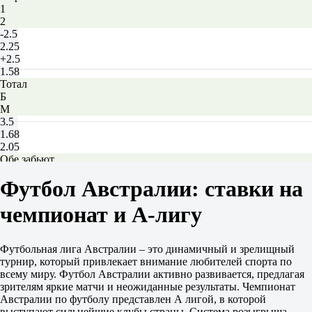
1
2
-2.5
2.25
+2.5
1.58
Тотал
Б
М
3.5
1.68
2.05
Обе забьют
Да
Футбол Австралии: ставки на
1.67
Нет
чемпионат и А-лигу
2.08
ИТ 1
Б
М
Футбольная лига Австралии – это динамичный и зрелищный
1
турнир, который привлекает внимание любителей спорта по
1.04
всему миру. Футбол Австралии активно развивается, предлагая
8.00
зрителям яркие матчи и неожиданные результаты. Чемпионат
ИТ 2
Австралии по футболу представлен А лигой, в которой
Б
выступают сильнейшие клубы страны. Система розыгрыша