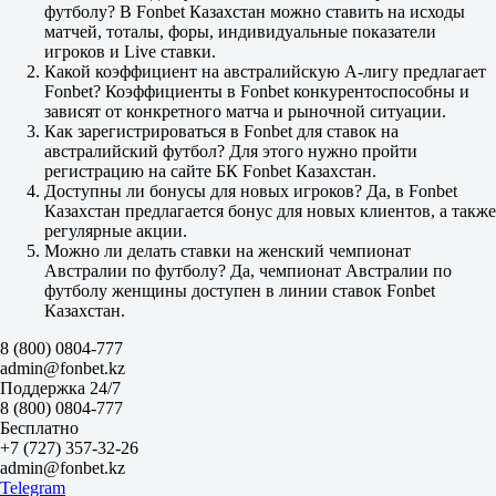
X2
футболу? В Fonbet Казахстан можно ставить на исходы
2.10
матчей, тоталы, форы, индивидуальные показатели
1.12
игроков и Live ставки.
1.17
Какой коэффициент на австралийскую А-лигу предлагает
Фора
Fonbet? Коэффициенты в Fonbet конкурентоспособны и
1
зависят от конкретного матча и рыночной ситуации.
2
Как зарегистрироваться в Fonbet для ставок на
+1
австралийский футбол? Для этого нужно пройти
1.77
регистрацию на сайте БК Fonbet Казахстан.
-1
Доступны ли бонусы для новых игроков? Да, в Fonbet
1.93
Казахстан предлагается бонус для новых клиентов, а также
Тотал
регулярные акции.
Б
Можно ли делать ставки на женский чемпионат
М
Австралии по футболу? Да, чемпионат Австралии по
3.5
футболу женщины доступен в линии ставок Fonbet
1.80
Казахстан.
1.90
Обе забьют
8 (800) 0804-777
Да
admin@fonbet.kz
1.40
Поддержка 24/7
Нет
8 (800) 0804-777
2.75
Бесплатно
ИТ 1
+7 (727) 357-32-26
Б
admin@fonbet.kz
М
Telegram