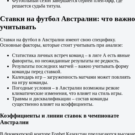
Футбольный сезон завершается серией плей-офф, где
Б
решается судьба титула.
М
3.5
Ставки на футбол Австралии: что важно
1.95
учитывать
1.75
Обе забьют
Да
Ставки на футбол в Австралии имеют свою специфику.
1.37
Основные факторы, которые стоит учитывать при анализе:
Нет
2.85
Статистика личных встреч команд – в лиге А есть явные
ИТ 1
фавориты, но неожиданные результаты не редкость.
Б
Результаты последних матчей – важно учитывать форму
М
команды перед ставкой.
0.5
Календарь игр – загруженность матчами может повлиять
1.10
на игру команды.
5.50
Погодные условия – в Австралии возможны резкие
ИТ 2
климатические изменения, что влияет на стиль игры.
Б
Травмы и дисквалификации – состав команды
М
существенно влияет на коэффициенты.
0.5
1.18
Коэффициенты и линии ставок в чемпионате
4.10
Австралии
Брисбен Сити
-
В букмекерской конторе Fonbet Казахстан предлагаются высокие