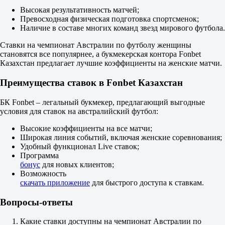
Да
Высокая результативность матчей;
1.42
Превосходная физическая подготовка спортсменок;
Нет
Наличие в составе многих команд звезд мирового футбола.
2.65
ИТ 1
Ставки на чемпионат Австралии по футболу женщины
Б
становятся все популярнее, а букмекерская контора Fonbet
М
Казахстан предлагает лучшие коэффициенты на женские матчи.
0.5
1.05
Преимущества ставок в Fonbet Казахстан
7.10
ИТ 2
Б
БК Fonbet – легальный букмекер, предлагающий выгодные
М
условия для ставок на австралийский футбол:
0.5
1.28
Высокие коэффициенты на все матчи;
3.30
Широкая линия событий, включая женские соревнования;
Брисбен Олимпик
Удобный функционал Live ставок;
-
Программа
Мортон Сити Эксельсиор
бонус
для новых клиентов;
8 августа в 11:00
Возможность
3.95
скачать приложение
для быстрого доступа к ставкам.
4.50
1.57
Вопросы-ответы
1X
12
Какие ставки доступны на чемпионат Австралии по