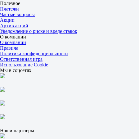
0.5
Полезное
1.30
Платежи
3.30
Частые вопросы
ИТ 2
Акции
Б
Архив акций
М
Уведомление о риске и вреде ставок
0.5
О компании
1.04
О компании
8.00
Правила
Голд Кост Найтс
Политика конфиденциальности
-
Ответственная игра
Пенинсула Пауэр
Использование Cookie
8 августа в 11:00
Мы в соцсетях
2.85
3.70
2.05
1X
12
X2
1.60
1.19
1.32
Фора
1
Наши партнеры
2