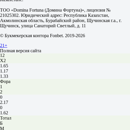
1.13
4.80
ТОО «Domina Fortuna (Домина Фортуна)», лицензия №
Мэджик Юнайтед
21025302. Юридический адрес: Республика Казахстан,
-
Акмолинская область, Бурабайский район, Щучинская г.а., г.
Рочдейл Роверс
Щучинск, улица Санаторий Светлый, д. 11
8 августа в 11:00
2.80
© Букмекерская контора Fonbet. 2019-2026
3.95
2.00
21+
1X
Полная версия сайта
12
X2
1.65
1.17
1.33
Фора
1
2
0
2.17
0
1.62
Тотал
Б
М