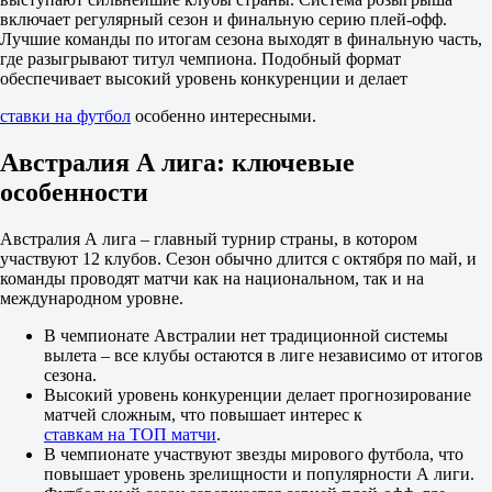
М
включает регулярный сезон и финальную серию плей-офф.
0.5
Лучшие команды по итогам сезона выходят в финальную часть,
1.63
где разыгрывают титул чемпиона. Подобный формат
2.15
обеспечивает высокий уровень конкуренции и делает
Истерн Сабербс Квинсленд
-
ставки на футбол
особенно интересными.
Виннум Вулвз
8 августа в 11:00
Австралия А лига: ключевые
1.95
особенности
4.40
2.70
1X
Австралия А лига – главный турнир страны, в котором
12
участвуют 12 клубов. Сезон обычно длится с октября по май, и
X2
команды проводят матчи как на национальном, так и на
1.35
международном уровне.
1.13
1.67
В чемпионате Австралии нет традиционной системы
Фора
вылета – все клубы остаются в лиге независимо от итогов
1
сезона.
2
Высокий уровень конкуренции делает прогнозирование
0
матчей сложным, что повышает интерес к
1.62
ставкам на ТОП матчи
.
0
В чемпионате участвуют звезды мирового футбола, что
2.15
повышает уровень зрелищности и популярности А лиги.
Тотал