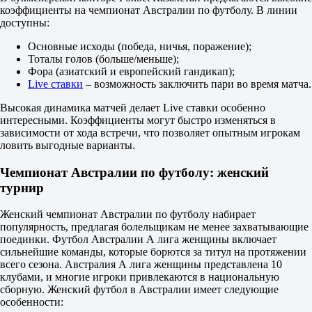
Голд Кост Юнайтед
коэффициенты на чемпионат Австралии по футболу. В линии
8 августа в 11:00
доступны:
1.62
4.20
Основные исходы (победа, ничья, поражение);
3.90
Тоталы голов (больше/меньше);
1X
Фора (азиатский и европейский гандикап);
12
Live ставки
– возможность заключить пари во время матча.
X2
1.17
Высокая динамика матчей делает Live ставки особенно
1.15
интересными. Коэффициенты могут быстро изменяться в
2.02
зависимости от хода встречи, что позволяет опытным игрокам
Фора
ловить выгодные варианты.
1
2
Чемпионат Австралии по футболу: женский
-1
турнир
2.03
+1
1.70
Женский чемпионат Австралии по футболу набирает
Тотал
популярность, предлагая болельщикам не менее захватывающие
Б
поединки. Футбол Австралии А лига женщины включает
М
сильнейшие команды, которые борются за титул на протяжении
3.5
всего сезона. Австралия А лига женщины представлена 10
1.95
клубами, и многие игроки привлекаются в национальную
1.75
сборную. Женский футбол в Австралии имеет следующие
Обе забьют
особенности: