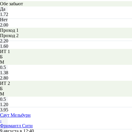
Обе забьют
Да
1.72
Нет
2.00
Проход 1
Проход 2
2.20
1.60
ИТ 1
Б
М
0.5
1.38
2.80
ИТ 2
Б
М
0.5
1.20
3.95
Саут Мельбурн
-
Фримантл Сити
9 августа в 12:40