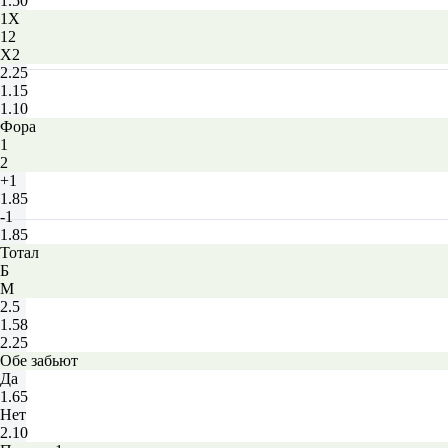
1.50
1X
12
X2
2.25
1.15
1.10
Фора
1
2
+1
1.85
-1
1.85
Тотал
Б
М
2.5
1.58
2.25
Обе забьют
Да
1.65
Нет
2.10