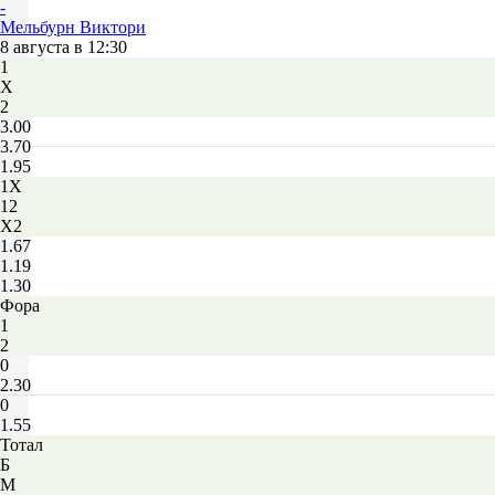
-
Мельбурн Виктори
8 августа в 12:30
1
Х
2
3.00
3.70
1.95
1X
12
X2
1.67
1.19
1.30
Фора
1
2
0
2.30
0
1.55
Тотал
Б
М