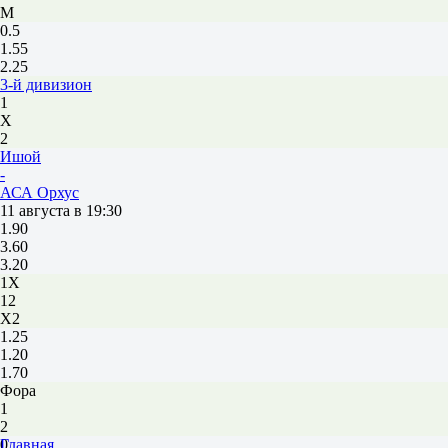
М
0.5
1.55
2.25
3-й дивизион
1
Х
2
Ишой
-
АСА Орхус
11 августа в 19:30
1.90
3.60
3.20
1X
12
X2
1.25
1.20
1.70
Фора
1
2
0
Главная