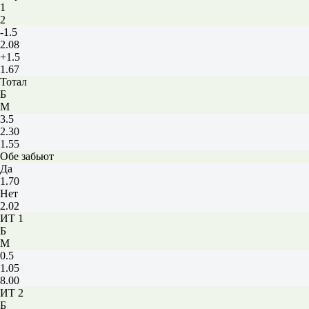
1
2
-1.5
2.08
+1.5
1.67
Тотал
Б
М
3.5
2.30
1.55
Обе забьют
Да
1.70
Нет
2.02
ИТ 1
Б
М
0.5
1.05
8.00
ИТ 2
Б