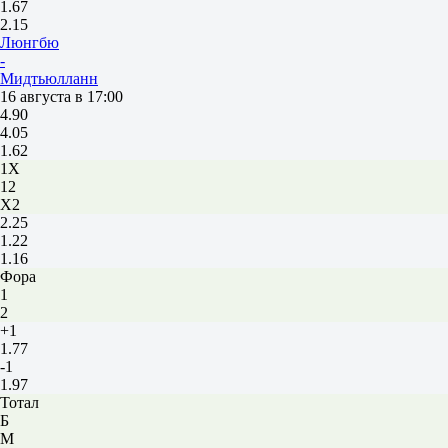
1.67
2.15
Люнгбю
-
Мидтьюлланн
16 августа в 17:00
4.90
4.05
1.62
1X
12
X2
2.25
1.22
1.16
Фора
1
2
+1
1.77
-1
1.97
Тотал
Б
М