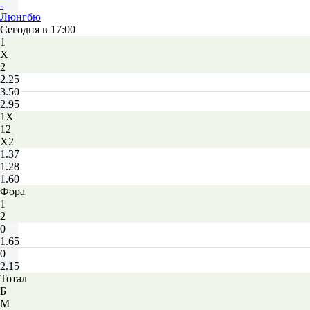
-
Люнгбю
Сегодня в 17:00
1
Х
2
2.25
3.50
2.95
1X
12
X2
1.37
1.28
1.60
Фора
1
2
0
1.65
0
2.15
Тотал
Б
М