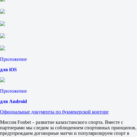
ИТ 2
Б
М
0.5
1.17
4.20
Виборг
-
АГФ Орхус
14 августа в 20:00
Приложение
2.25
3.65
для iOS
2.85
1X
12
X2
Приложение
1.40
1.25
для Android
1.60
Фора
Официальные документы по букмекерской конторе
1
2
Миссия Fonbet – развитие казахстанского спорта. Вместе с
0
партнерами мы следим за соблюдением спортивных принципов,
1.70
предупреждаем договорные матчи и популяризируем спорт в