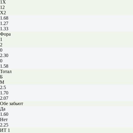
1X
12
X2
1.68
1.27
1.33
Фора
1
2
0
2.30
0
1.58
Тотал
Б
М
2.5
1.70
2.07
Обе забьют
Да
1.60
Нет
2.25
ИТ 1