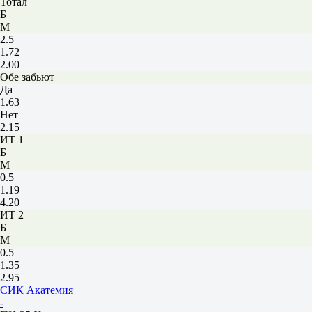
Тотал
Б
М
2.5
1.72
2.00
Обе забьют
Да
1.63
Нет
2.15
ИТ 1
Б
М
0.5
1.19
4.20
ИТ 2
Б
М
0.5
1.35
2.95
СИК Акатемия
-