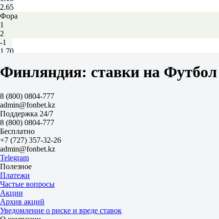
2.65
Фора
1
2
-1
1.70
+1
Финляндия: ставки на Футбол
2.08
Тотал
Б
М
8 (800) 0804-777
2.5
admin@fonbet.kz
1.57
Поддержка 24/7
2.30
8 (800) 0804-777
Обе забьют
Бесплатно
Да
+7 (727) 357-32-26
1.73
admin@fonbet.kz
Нет
Telegram
2.05
Полезное
ИТ 1
Платежи
Б
Частые вопросы
М
Акции
0.5
Архив акций
1.04
Уведомление о риске и вреде ставок
7.70