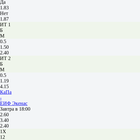
Да
1.83
Нет
1.87
ИТ 1
Б
М
0.5
1.50
2.40
ИТ 2
Б
М
0.5
1.19
4.15
КаПа
-
ЕИФ Экенас
Завтра в 18:00
2.60
3.40
2.40
1X
12