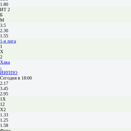
1.80
ИТ 2
Б
М
3.5
2.30
1.55
1-я лига
1
Х
2
Хака
-
ЙИППО
Сегодня в 18:00
2.17
3.45
2.95
1X
12
X2
1.33
1.25
1.58
Фора