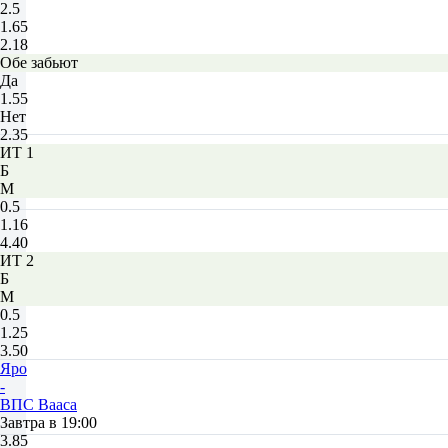
2.5
1.65
2.18
Обе забьют
Да
1.55
Нет
2.35
ИТ 1
Б
М
0.5
1.16
4.40
ИТ 2
Б
М
0.5
1.25
3.50
Яро
-
ВПС Вааса
Завтра в 19:00
3.85