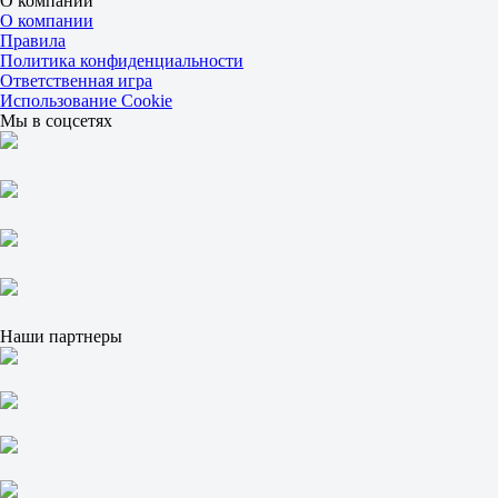
О компании
ИТ 2
О компании
Б
Правила
М
Политика конфиденциальности
0.5
Ответственная игра
1.57
Использование Cookie
2.25
Мы в соцсетях
Интер Турку
-
Лахти
9 августа в 17:00
1.80
3.65
4.30
1X
12
X2
Наши партнеры
1.20
1.25
1.95
Фора
1
2
-1
2.45