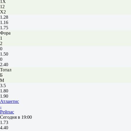
1X
12
X2
1.28
1.16
1.75
Фора
1
2
0
1.50
0
2.40
Тотал
Б
М
3.5
1.80
1.90
Атлантис
-
Рейпас
Сегодня в 19:00
1.73
4.40