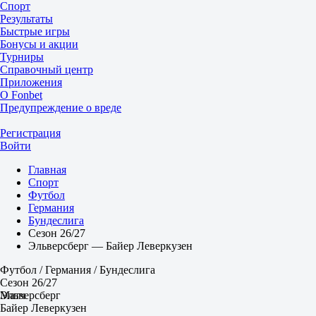
Спорт
Результаты
Быстрые игры
Бонусы и акции
Турниры
Справочный центр
Приложения
О Fonbet
Предупреждение о вреде
Регистрация
Войти
Главная
Спорт
Футбол
Германия
Бундеслига
Сезон 26/27
Эльверсберг — Байер Леверкузен
Футбол / Германия / Бундеслига
Сезон 26/27
Матч
Эльверсберг
Байер Леверкузен