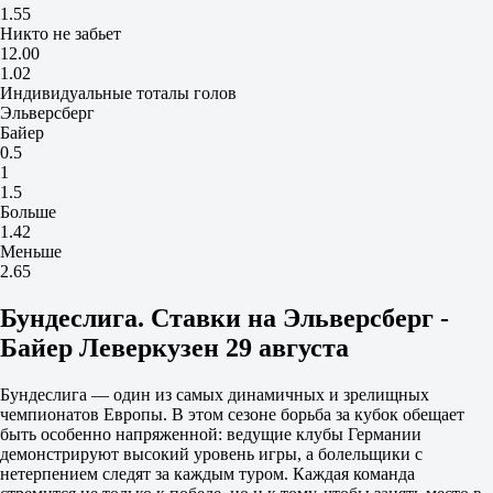
1.55
Никто не забьет
12.00
1.02
Индивидуальные тоталы голов
Эльверсберг
Байер
0.5
1
1.5
Больше
1.42
Меньше
2.65
Бундеслига. Ставки на Эльверсберг -
Байер Леверкузен 29 августа
Бундеслига — один из самых динамичных и зрелищных
чемпионатов Европы. В этом сезоне борьба за кубок обещает
быть особенно напряженной: ведущие клубы Германии
демонстрируют высокий уровень игры, а болельщики с
нетерпением следят за каждым туром. Каждая команда