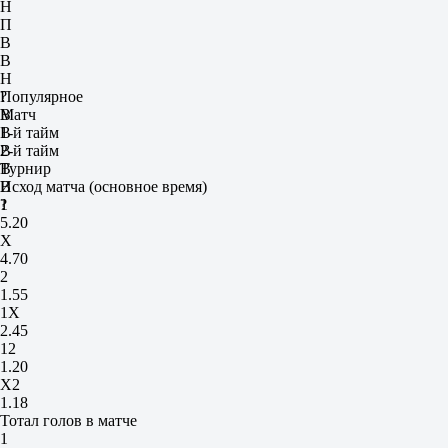
Н
П
В
В
Н
?
Популярное
В
Матч
В
1-й тайм
В
2-й тайм
В
Турнир
В
Исход матча (основное время)
?
1
5.20
X
4.70
2
1.55
1Х
2.45
12
1.20
Х2
1.18
Тотал голов в матче
1