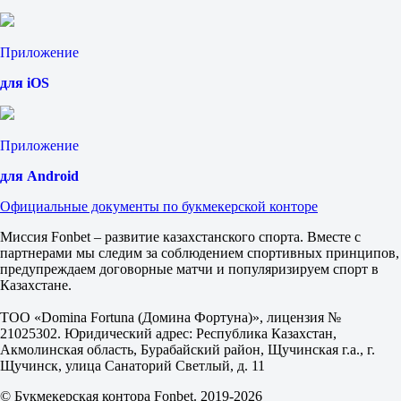
1.90
Тотал
Б
Приложение
М
2.5
для iOS
1.65
2.17
Сантос Лагуна
-
Приложение
Чивас Гвадалахара
для Android
17 августа в 04:00
5.70
Официальные документы по букмекерской конторе
4.50
1.50
Миссия Fonbet – развитие казахстанского спорта. Вместе с
1X
партнерами мы следим за соблюдением спортивных принципов,
12
предупреждаем договорные матчи и популяризируем спорт в
X2
Казахстане.
2.50
1.18
ТОО «Domina Fortuna (Домина Фортуна)», лицензия №
1.12
21025302. Юридический адрес: Республика Казахстан,
Фора
Акмолинская область, Бурабайский район, Щучинская г.а., г.
1
Щучинск, улица Санаторий Светлый, д. 11
2
+1
© Букмекерская контора Fonbet. 2019-2026