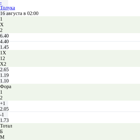
-
Толука
16 августа в 02:00
1
Х
2
6.40
4.40
1.45
1X
12
X2
2.65
1.19
1.10
Фора
1
2
+1
2.05
-1
1.73
Тотал
Б
М