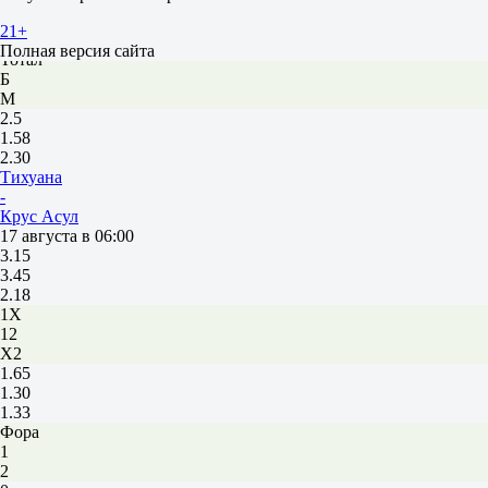
1.98
-1
21+
1.78
Полная версия сайта
Тотал
Б
М
2.5
1.58
2.30
Тихуана
-
Крус Асул
17 августа в 06:00
3.15
3.45
2.18
1X
12
X2
1.65
1.30
1.33
Фора
1
2