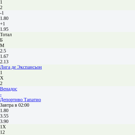
1
2
-1
1.80
+1
1.95
Тотал
Б
М
2.5
1.67
2.13
Лига де Экспансьон
1
Х
2
Венадос
-
Депортиво Тапатио
Завтра в 02:00
1.80
3.55
3.90
1X
12