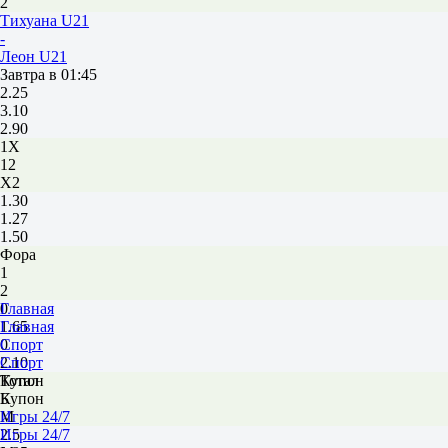
2
Тихуана U21
-
Леон U21
Завтра в 01:45
2.25
3.10
2.90
1X
12
X2
1.30
1.27
1.50
Фора
1
2
0
Главная
1.65
Главная
0
Спорт
2.10
Спорт
Тотал
Купон
Б
Купон
М
Игры 24/7
2.5
Игры 24/7