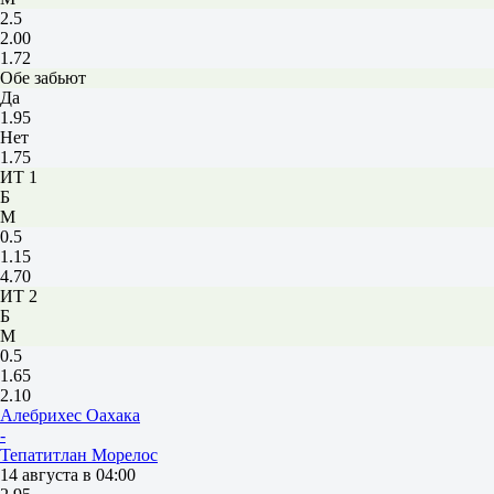
2.5
2.00
1.72
Обе забьют
Да
1.95
Нет
1.75
ИТ 1
Б
М
0.5
1.15
4.70
ИТ 2
Б
М
0.5
1.65
2.10
Алебрихес Оахака
-
Тепатитлан Морелос
14 августа в 04:00