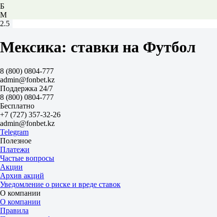
Б
М
2.5
2.07
1.70
Мексика: ставки на Футбол
Пумас-УНАМ
-
Керетаро
8 (800) 0804-777
16 августа в 21:00
admin@fonbet.kz
1.80
Поддержка 24/7
3.60
8 (800) 0804-777
4.30
Бесплатно
1X
+7 (727) 357-32-26
12
admin@fonbet.kz
X2
Telegram
1.20
Полезное
1.27
Платежи
1.95
Частые вопросы
Фора
Акции
1
Архив акций
2
Уведомление о риске и вреде ставок
-1
О компании
2.40
О компании
+1
Правила
1.53