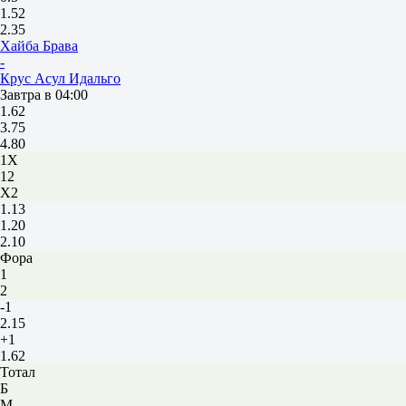
1.52
2.35
Хайба Брава
-
Крус Асул Идальго
Завтра в 04:00
1.62
3.75
4.80
1X
12
X2
1.13
1.20
2.10
Фора
1
2
-1
2.15
+1
1.62
Тотал
Б
М