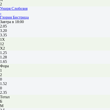
2
Униря Слобозия
-
Глория Бистрица
Завтра в 18:00
2.05
3.20
3.35
1X
12
X2
1.25
1.28
1.65
Фора
1
2
0
1.52
0
2.35
Тотал
Б
М