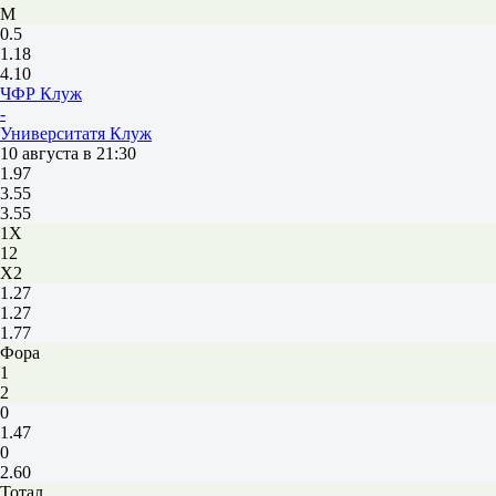
М
0.5
1.18
4.10
ЧФР Клуж
-
Университатя Клуж
10 августа в 21:30
1.97
3.55
3.55
1X
12
X2
1.27
1.27
1.77
Фора
1
2
0
1.47
0
2.60
Тотал