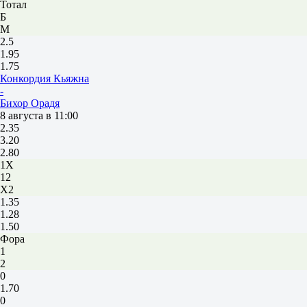
Тотал
Б
М
2.5
1.95
1.75
Конкордия Кьяжна
-
Бихор Орадя
8 августа в 11:00
2.35
3.20
2.80
1X
12
X2
1.35
1.28
1.50
Фора
1
2
0
1.70
0