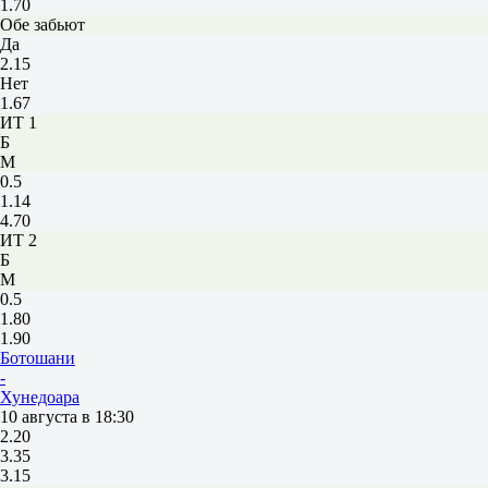
1.70
Обе забьют
Да
2.15
Нет
1.67
ИТ 1
Б
М
0.5
1.14
4.70
ИТ 2
Б
М
0.5
1.80
1.90
Ботошани
-
Хунедоара
10 августа в 18:30
2.20
3.35
3.15