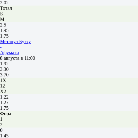
2.02
Тотал
Б
М
2.5
1.95
1.75
Металул Бузэу
-
Афумати
8 августа в 11:00
1.92
3.30
3.70
1X
12
X2
1.22
1.27
1.75
Фора
1
2
0
1.45