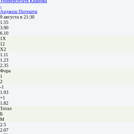
Университатя Крайова
-
Арджеш Питешти
9 августа в 21:30
1.55
3.90
6.10
1X
12
X2
1.11
1.23
2.35
Фора
1
2
-1
1.93
+1
1.82
Тотал
Б
М
2.5
2.07