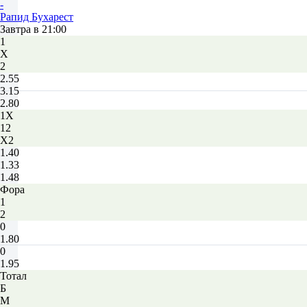
-
Рапид Бухарест
Завтра в 21:00
1
Х
2
2.55
3.15
2.80
1X
12
X2
1.40
1.33
1.48
Фора
1
2
0
1.80
0
1.95
Тотал
Б
М