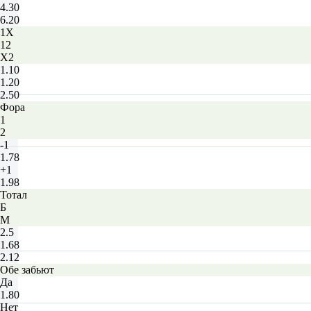
4.30
6.20
1X
12
X2
1.10
1.20
2.50
Фора
1
2
-1
1.78
+1
1.98
Тотал
Б
М
2.5
1.68
2.12
Обе забьют
Да
1.80
Нет