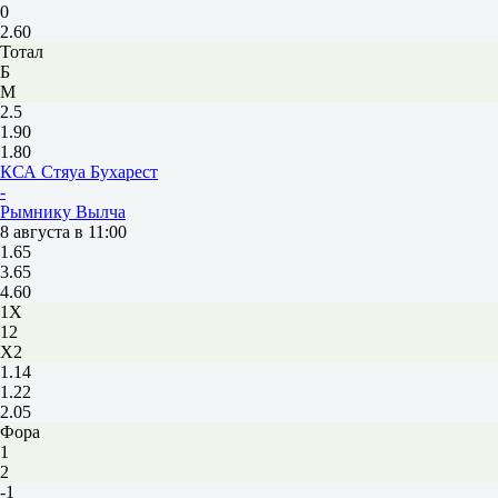
0
2.60
Тотал
Б
М
2.5
1.90
1.80
КСА Стяуа Бухарест
-
Рымнику Вылча
8 августа в 11:00
1.65
3.65
4.60
1X
12
X2
1.14
1.22
2.05
Фора
1
2
-1