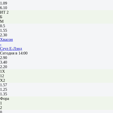
1.09
6.10
ИТ 2
Б
М
0.5
1.55
2.30
Хвасон
-
Сеул Е-Лэнд
Сегодня в 14:00
2.90
3.40
2.20
1X
12
X2
1.57
1.25
1.35
Фора
1
2
0