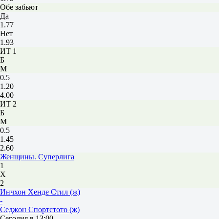
Обе забьют
Да
1.77
Нет
1.93
ИТ 1
Б
М
0.5
1.20
4.00
ИТ 2
Б
М
0.5
1.45
2.60
Женщины. Суперлига
1
Х
2
Инчхон Хенде Стил (ж)
-
Седжон Спортстото (ж)
Сегодня в 13:00