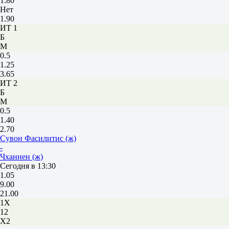
1.80
Нет
1.90
ИТ 1
Б
М
0.5
1.25
3.65
ИТ 2
Б
М
0.5
1.40
2.70
Сувон Фасилитис (ж)
-
Чханнен (ж)
Сегодня в 13:30
1.05
9.00
21.00
1X
12
X2