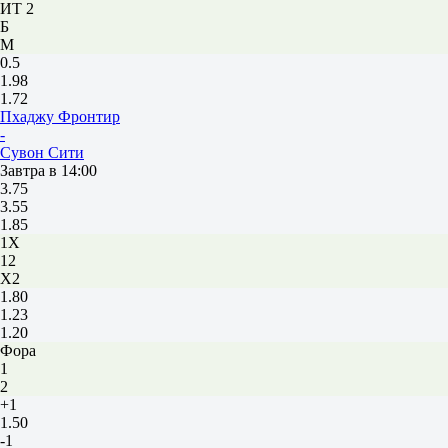
ИТ 2
Б
М
0.5
1.98
1.72
Пхаджу Фронтир
-
Сувон Сити
Завтра в 14:00
3.75
3.55
1.85
1X
12
X2
1.80
1.23
1.20
Фора
1
2
+1
1.50
-1