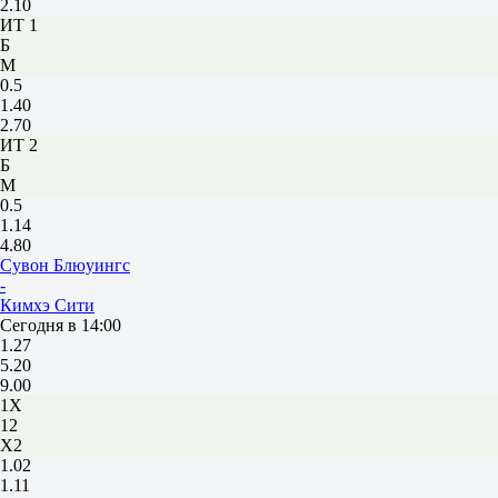
2.10
ИТ 1
Б
М
0.5
1.40
2.70
ИТ 2
Б
М
0.5
1.14
4.80
Сувон Блюуингс
-
Кимхэ Сити
Сегодня в 14:00
1.27
5.20
9.00
1X
12
X2
1.02
1.11