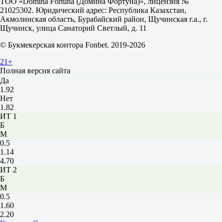
+1
ТОО «Domina Fortuna (Домина Фортуна)», лицензия №
1.63
21025302. Юридический адрес: Республика Казахстан,
Тотал
Акмолинская область, Бурабайский район, Щучинская г.а., г.
Б
Щучинск, улица Санаторий Светлый, д. 11
М
© Букмекерская контора Fonbet. 2019-2026
2.5
1.97
21+
1.77
Полная версия сайта
Обе забьют
Да
1.92
Нет
1.82
ИТ 1
Б
М
0.5
1.14
4.70
ИТ 2
Б
М
0.5
1.60
2.20