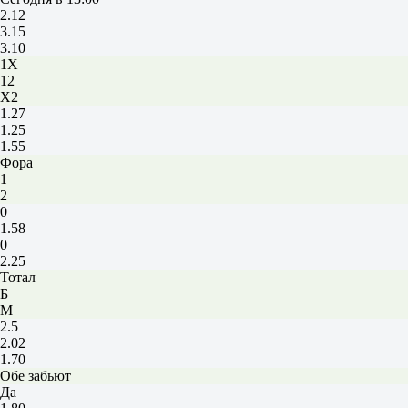
2.12
3.15
3.10
1X
12
X2
1.27
1.25
1.55
Фора
1
2
0
1.58
0
2.25
Тотал
Б
М
2.5
2.02
1.70
Обе забьют
Да