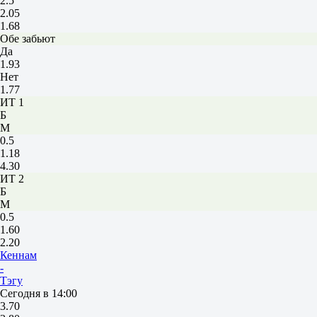
2.5
2.05
1.68
Обе забьют
Да
1.93
Нет
1.77
ИТ 1
Б
М
0.5
1.18
4.30
ИТ 2
Б
М
0.5
1.60
2.20
Кеннам
-
Тэгу
Сегодня в 14:00
3.70