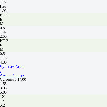
1.77
Нет
1.93
ИТ 1
Б
М
0.5
1.47
2.50
ИТ 2
Б
М
0.5
1.18
4.30
Чунгнам Асан
-
Ансан Гринерс
Сегодня в 14:00
1.55
3.95
5.00
1X
12
X2