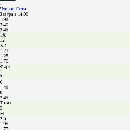
-
Чхонан Сити
Завтра в 14:00
1.98
3.40
3.45
1X
12
X2
1.25
1.25
1.70
Фора
1
2
0
1.48
0
2.45
Тотал
Б
М
2.5
1.95
1.75