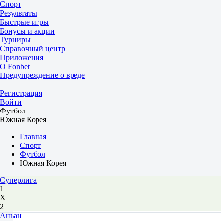
Спорт
Результаты
Быстрые игры
Бонусы и акции
Турниры
Справочный центр
Приложения
О Fonbet
Предупреждение о вреде
Регистрация
Войти
Футбол
Южная Корея
Главная
Спорт
Футбол
Южная Корея
Суперлига
1
Х
2
Аньан