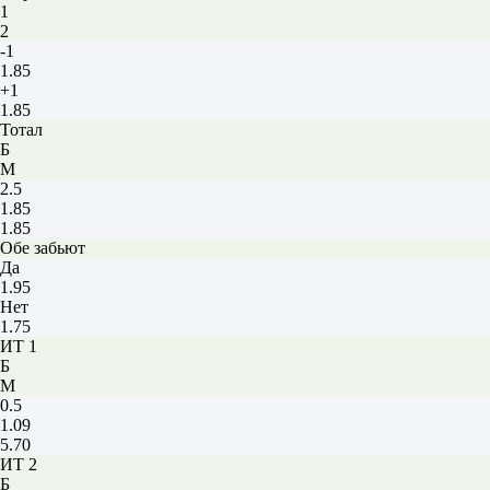
1
2
-1
1.85
+1
1.85
Тотал
Б
М
2.5
1.85
1.85
Обе забьют
Да
1.95
Нет
1.75
ИТ 1
Б
М
0.5
1.09
5.70
ИТ 2
Б