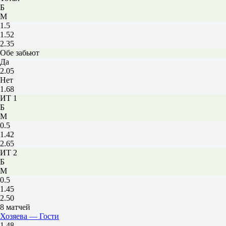
Б
М
1.5
1.52
2.35
Обе забьют
Да
2.05
Нет
1.68
ИТ 1
Б
М
0.5
1.42
2.65
ИТ 2
Б
М
0.5
1.45
2.50
8 матчей
Хозяева — Гости
1.48