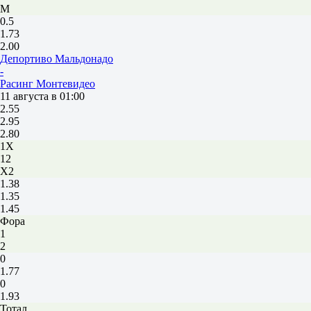
М
0.5
1.73
2.00
Депортиво Мальдонадо
-
Расинг Монтевидео
11 августа в 01:00
2.55
2.95
2.80
1X
12
X2
1.38
1.35
1.45
Фора
1
2
0
1.77
0
1.93
Тотал