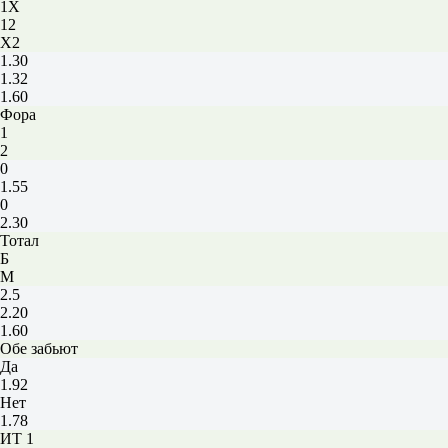
1X
12
X2
1.30
1.32
1.60
Фора
1
2
0
1.55
0
2.30
Тотал
Б
М
2.5
2.20
1.60
Обе забьют
Да
1.92
Нет
1.78
ИТ 1