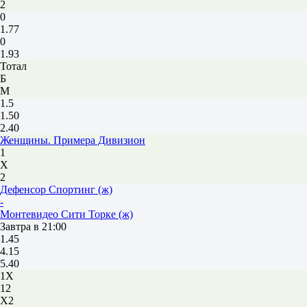
2
0
1.77
0
1.93
Тотал
Б
М
1.5
1.50
2.40
Женщины. Примера Дивизион
1
Х
2
Дефенсор Спортинг (ж)
-
Монтевидео Сити Торке (ж)
Завтра в 21:00
1.45
4.15
5.40
1X
12
X2