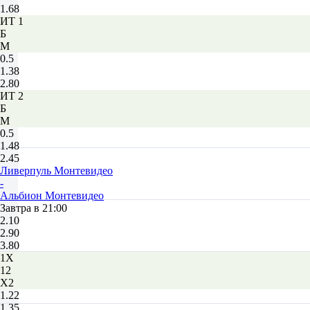
1.68
ИТ 1
Б
М
0.5
1.38
2.80
ИТ 2
Б
М
0.5
1.48
2.45
Ливерпуль Монтевидео
-
Альбион Монтевидео
Завтра в 21:00
2.10
2.90
3.80
1X
12
X2
1.22
1.35