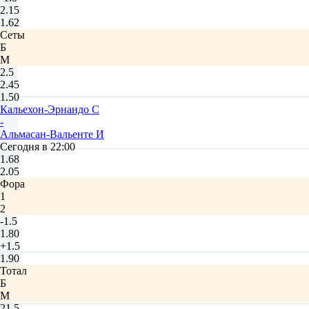
2.15
1.62
Сеты
Б
М
2.5
2.45
1.50
Кальехон-Эрнандо С
-
Альмасан-Вальенте И
Сегодня в 22:00
1.68
2.05
Фора
1
2
-1.5
1.80
+1.5
1.90
Тотал
Б
М
21.5