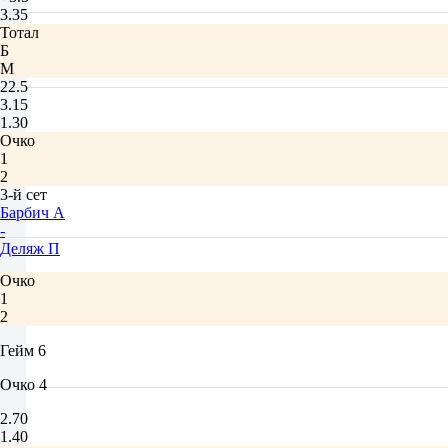
3.35
Тотал
Б
М
22.5
3.15
1.30
Очко
1
2
3-й сет
Барбич А
-
Деляж П
Очко
1
2
Гейм 6
Очко 4
2.70
1.40