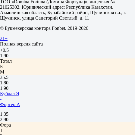
ТОО «Domina Fortuna (Домина Фортуна)», лицензия №
Шлагенхауф Н
21025302. Юридический адрес: Республика Казахстан,
1.80
Акмолинская область, Бурабайский район, Щучинская г.а., г.
1.90
Щучинск, улица Санаторий Светлый, д. 11
Фора
© Букмекерская контора Fonbet. 2019-2026
1
2
21+
-0.5
Полная версия сайта
1.80
+0.5
1.90
Тотал
Б
М
35.5
1.80
1.90
Кублал Э
-
Форгер А
1.35
2.90
Фора
1