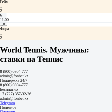
Гейм
1
2
6
11.00
1.01
Фора
1
2
Бранкетти Дж
-
World Tennis. Мужчины:
Пенцлин Ю
ставки на Теннис
Фора
1
2
8 (800) 0804-777
+5.5
admin@fonbet.kz
1.30
Поддержка 24/7
-5.5
8 (800) 0804-777
3.05
Бесплатно
Тотал
+7 (727) 357-32-26
Б
admin@fonbet.kz
М
Telegram
18.5
Полезное
1.30
Платежи