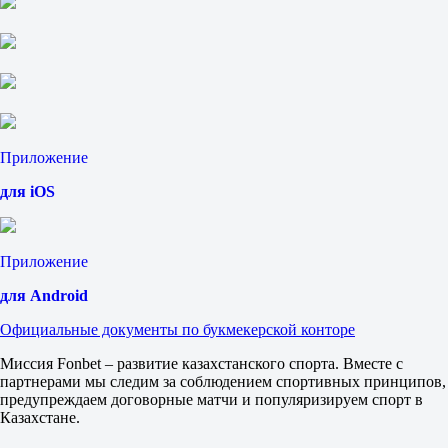
+3.5
1.92
Тотал
Б
М
21.5
1.85
1.85
Сеты
Приложение
Ф1
Ф2
для iOS
-1.5
2.02
1.70
Сеты
Приложение
Б
М
для Android
2.5
Официальные документы по букмекерской конторе
2.40
1.50
Миссия Fonbet – развитие казахстанского спорта. Вместе с
Бельгия
партнерами мы следим за соблюдением спортивных принципов,
1
предупреждаем договорные матчи и популяризируем спорт в
2
Казахстане.
Шамбоннье М
-