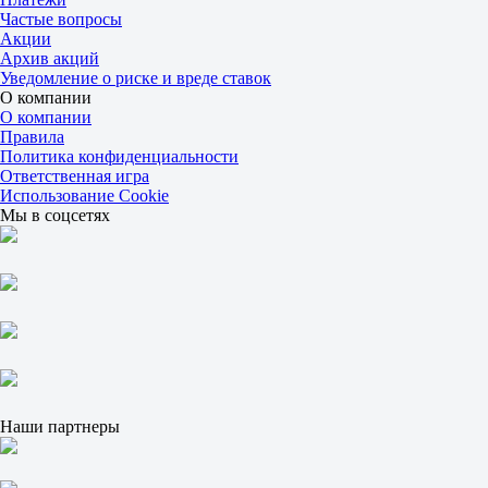
3.15
Частые вопросы
Сеты
Акции
Ф1
Архив акций
Ф2
Уведомление о риске и вреде ставок
+1.5
О компании
9.00
О компании
1.03
Правила
Сеты
Политика конфиденциальности
Б
Ответственная игра
М
Использование Cookie
2.5
Мы в соцсетях
9.00
1.03
1
2
Эцбах А
-
Фикс Д
Сегодня в 18:30
1
2
1.38
Наши партнеры
2.80
-3.5
1.78