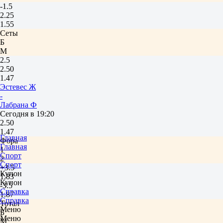
-1.5
2.25
1.55
Сеты
Б
М
2.5
2.50
1.47
Эстевес Ж
-
Лабрана Ф
Сегодня в 19:20
2.50
1.47
Главная
Фора
Главная
1
Спорт
2
Спорт
+3.5
Купон
1.83
Купон
-3.5
Справка
1.87
Справка
Тотал
Меню
Б
Меню
М