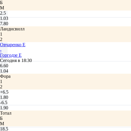
Б
М
2.5
1.03
7.80
Ландисвилл
1
2
Овчаренко Е
-
Горгодзе Е
Сегодня в 18:30
6.60
1.04
Фора
1
2
+6.5
1.80
-6.5
1.90
Тотал
Б
М
18.5