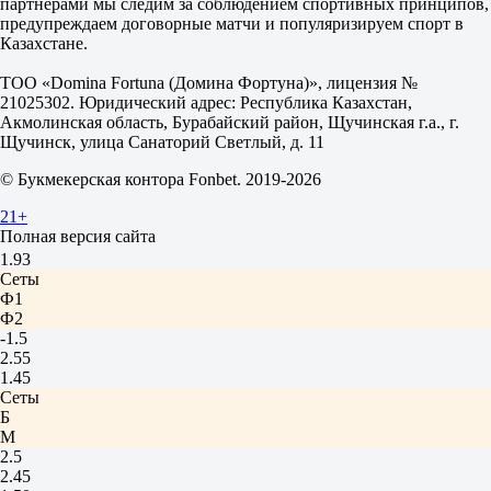
2.00
партнерами мы следим за соблюдением спортивных принципов,
Фора
предупреждаем договорные матчи и популяризируем спорт в
1
Казахстане.
2
-1.5
ТОО «Domina Fortuna (Домина Фортуна)», лицензия №
1.85
21025302. Юридический адрес: Республика Казахстан,
+1.5
Акмолинская область, Бурабайский район, Щучинская г.а., г.
1.85
Щучинск, улица Санаторий Светлый, д. 11
Тотал
© Букмекерская контора Fonbet. 2019-2026
Б
М
21+
20.5
Полная версия сайта
1.77
1.93
Сеты
Ф1
Ф2
-1.5
2.55
1.45
Сеты
Б
М
2.5
2.45