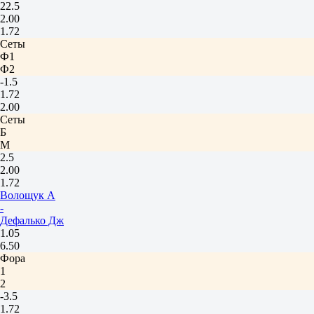
22.5
2.00
1.72
Сеты
Ф1
Ф2
-1.5
1.72
2.00
Сеты
Б
М
2.5
2.00
1.72
Волощук А
-
Дефалько Дж
1.05
6.50
Фора
1
2
-3.5
1.72