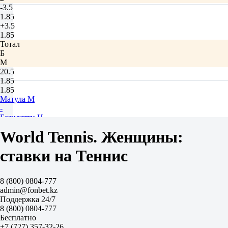
-3.5
1.85
+3.5
1.85
Тотал
Б
М
20.5
1.85
1.85
Матула М
-
Базилетти Н
Завтра в 11:00
World Tennis. Женщины:
2.70
1.40
ставки на Теннис
Фора
1
2
8 (800) 0804-777
+4.5
admin@fonbet.kz
1.75
Поддержка 24/7
-4.5
8 (800) 0804-777
1.95
Бесплатно
Тотал
+7 (727) 357-32-26
Б