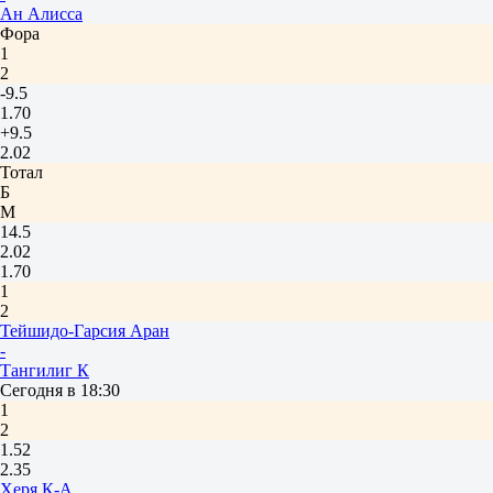
Ан Алисса
Фора
1
2
-9.5
1.70
+9.5
2.02
Тотал
Б
М
14.5
2.02
1.70
1
2
Тейшидо-Гарсия Аран
-
Тангилиг К
Сегодня в 18:30
1
2
1.52
2.35
Херя К-А