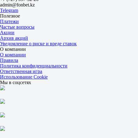
admin@fonbet.kz
М
Telegram
20.5
Полезное
1.90
Платежи
1.80
Частые вопросы
Китай
Акции
1
Архив акций
2
Уведомление о риске и вреде ставок
Ван Юйхань
О компании
-
О компании
Чжан Цзюньхань
Правила
Завтра в 05:00
Политика конфиденциальности
1.65
Ответственная игра
2.10
Использование Cookie
Фора
Мы в соцсетях
1
2
-2.5
1.90
+2.5
1.80
Тотал
Б
М
20.5