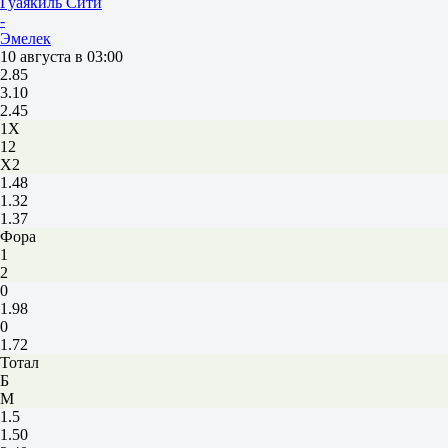
Гуаякиль Сити
-
Эмелек
10 августа в 03:00
2.85
3.10
2.45
1X
12
X2
1.48
1.32
1.37
Фора
1
2
0
1.98
0
1.72
Тотал
Б
М
1.5
1.50