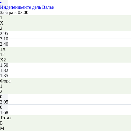
-
Индепендьенте дель Валье
Завтра в 03:00
1
Х
2
2.95
3.10
2.40
1X
12
X2
1.50
1.32
1.35
Фора
1
2
0
2.05
0
1.68
Тотал
Б
М