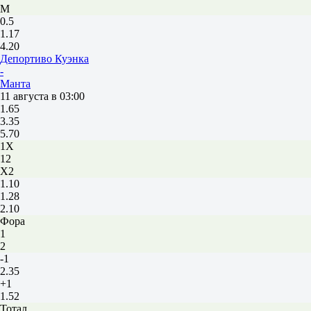
М
0.5
1.17
4.20
Депортиво Куэнка
-
Манта
11 августа в 03:00
1.65
3.35
5.70
1X
12
X2
1.10
1.28
2.10
Фора
1
2
-1
2.35
+1
1.52
Тотал