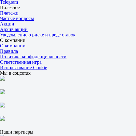
Telegram
Полезное
Платежи
Частые вопросы
Акции
Архив акций
Уведомление о риске и вреде ставок
О компании
О компании
Правила
Политика конфиденциальности
Ответственная игра
Использование Cookie
Мы в соцсетях
Наши партнеры