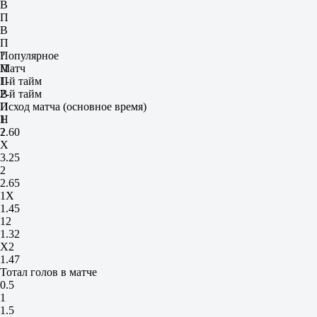
В
П
В
П
?
Популярное
П
Матч
П
1-й тайм
В
2-й тайм
П
Исход матча (основное время)
Н
1
?
2.60
X
3.25
2
2.65
1Х
1.45
12
1.32
Х2
1.47
Тотал голов в матче
0.5
1
1.5