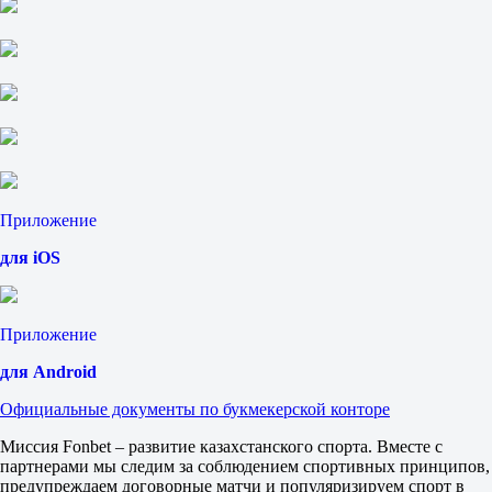
Приложение
для iOS
Приложение
для Android
Официальные документы по букмекерской конторе
Миссия Fonbet – развитие казахстанского спорта. Вместе с
партнерами мы следим за соблюдением спортивных принципов,
предупреждаем договорные матчи и популяризируем спорт в