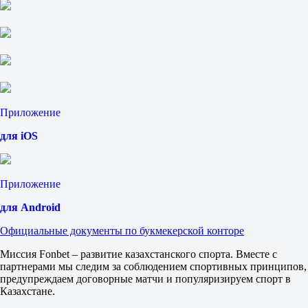
Приложение
для iOS
Приложение
для Android
Официальные документы по букмекерской конторе
Миссия Fonbet – развитие казахстанского спорта. Вместе с
партнерами мы следим за соблюдением спортивных принципов,
предупреждаем договорные матчи и популяризируем спорт в
Казахстане.