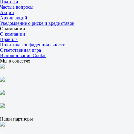
Платежи
Частые вопросы
Акции
Архив акций
Уведомление о риске и вреде ставок
О компании
О компании
Правила
Политика конфиденциальности
Ответственная игра
Использование Cookie
Мы в соцсетях
Наши партнеры