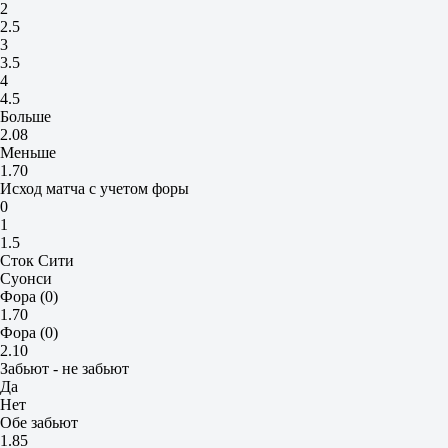
2
2.5
3
3.5
4
4.5
Больше
2.08
Меньше
1.70
Исход матча с учетом форы
0
1
1.5
Сток Сити
Суонси
Фора (0)
1.70
Фора (0)
2.10
Забьют ‑ не забьют
Да
Нет
Обе забьют
1.85