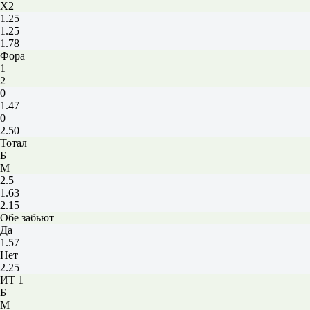
X2
1.25
1.25
1.78
Фора
1
2
0
1.47
0
2.50
Тотал
Б
М
2.5
1.63
2.15
Обе забьют
Да
1.57
Нет
2.25
ИТ 1
Б
М