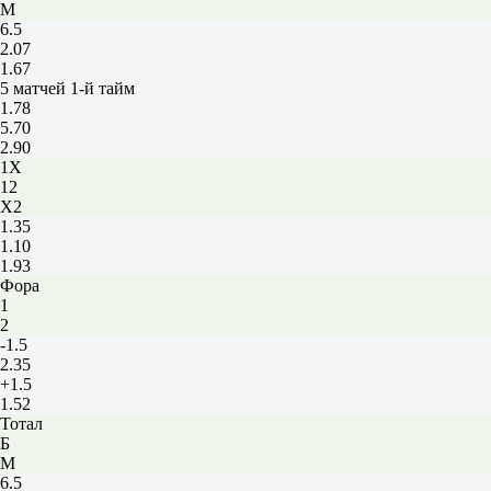
М
6.5
2.07
1.67
5 матчей 1-й тайм
1.78
5.70
2.90
1X
12
X2
1.35
1.10
1.93
Фора
1
2
-1.5
2.35
+1.5
1.52
Тотал
Б
М
6.5