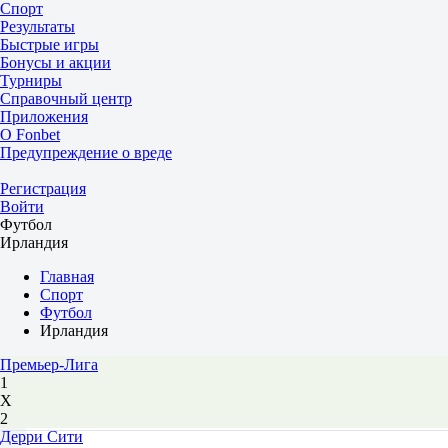
Спорт
Результаты
Быстрые игры
Бонусы и акции
Турниры
Справочный центр
Приложения
О Fonbet
Предупреждение о вреде
Регистрация
Войти
Футбол
Ирландия
Главная
Спорт
Футбол
Ирландия
Премьер-Лига
1
Х
2
Дерри Сити