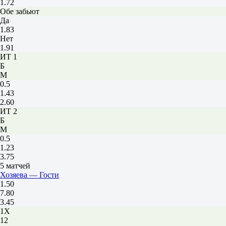
1.72
Обе забьют
Да
1.83
Нет
1.91
ИТ 1
Б
М
0.5
1.43
2.60
ИТ 2
Б
М
0.5
1.23
3.75
5 матчей
Хозяева — Гости
1.50
7.80
3.45
1X
12