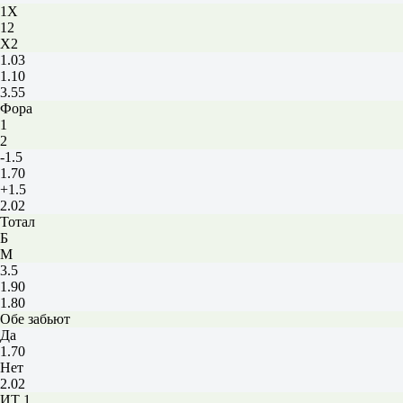
1X
12
X2
1.03
1.10
3.55
Фора
1
2
-1.5
1.70
+1.5
2.02
Тотал
Б
М
3.5
1.90
1.80
Обе забьют
Да
1.70
Нет
2.02
ИТ 1