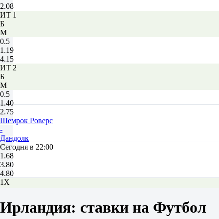
2.08
ИТ 1
Б
М
0.5
1.19
4.15
ИТ 2
Б
М
0.5
1.40
2.75
Шемрок Роверс
-
Дандолк
Сегодня в 22:00
1.68
3.80
4.80
1X
12
X2
Ирландия: ставки на Футбол
1.17
1.25