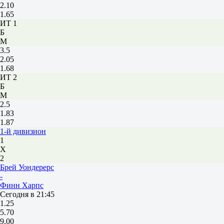
2.10
1.65
ИТ 1
Б
М
3.5
2.05
1.68
ИТ 2
Б
М
2.5
1.83
1.87
1-й дивизион
1
Х
2
Брей Уондерерс
-
Финн Харпс
Сегодня в 21:45
1.25
5.70
9.00