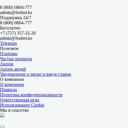
2.12
8 (800) 0804-777
Фора
admin@fonbet.kz
1
Поддержка 24/7
2
8 (800) 0804-777
-1
Бесплатно
2.20
+7 (727) 357-32-26
+1
admin@fonbet.kz
1.65
Telegram
Тотал
Полезное
Б
Платежи
М
Частые вопросы
2.5
Акции
1.80
Архив акций
1.95
Уведомление о риске и вреде ставок
Обе забьют
О компании
Да
О компании
1.78
Правила
Нет
Политика конфиденциальности
1.98
Ответственная игра
ИТ 1
Использование Cookie
Б
Мы в соцсетях
М
0.5
1.12
5.10