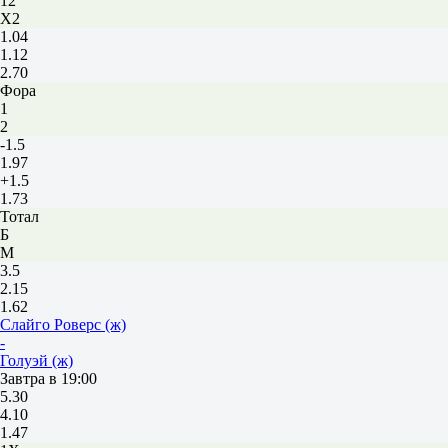
12
X2
1.04
1.12
2.70
Фора
1
2
-1.5
1.97
+1.5
1.73
Тотал
Б
М
3.5
2.15
1.62
Слайго Роверс (ж)
-
Голуэй (ж)
Завтра в 19:00
5.30
4.10
1.47