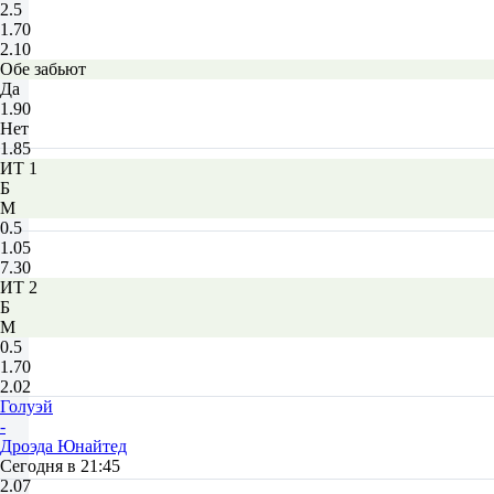
2.5
1.70
2.10
Обе забьют
Да
1.90
Нет
1.85
ИТ 1
Б
М
0.5
1.05
7.30
ИТ 2
Б
М
0.5
1.70
2.02
Голуэй
-
Дроэда Юнайтед
Сегодня в 21:45
2.07