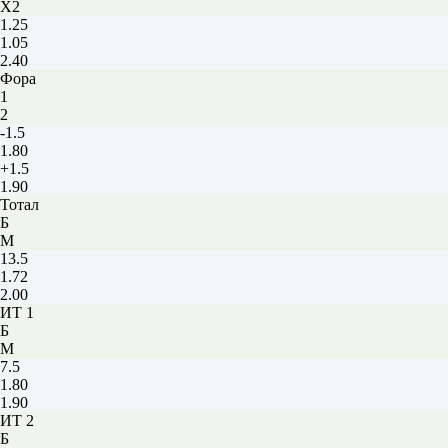
X2
1.25
1.05
2.40
Фора
1
2
-1.5
1.80
+1.5
1.90
Тотал
Б
М
13.5
1.72
2.00
ИТ 1
Б
М
7.5
1.80
1.90
ИТ 2
Б