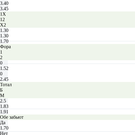
3.40
3.45
1X
12
X2
1.30
1.30
1.70
Фора
1
2
0
1.52
0
2.45
Тотал
Б
М
2.5
1.83
1.91
Обе забьют
Да
1.70
Нет