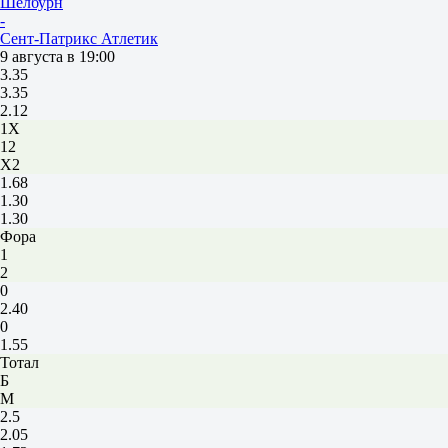
Шелбурн
-
Сент-Патрикс Атлетик
9 августа в 19:00
3.35
3.35
2.12
1X
12
X2
1.68
1.30
1.30
Фора
1
2
0
2.40
0
1.55
Тотал
Б
М
2.5
2.05