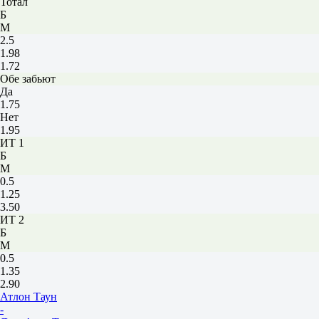
Тотал
Б
М
2.5
1.98
1.72
Обе забьют
Да
1.75
Нет
1.95
ИТ 1
Б
М
0.5
1.25
3.50
ИТ 2
Б
М
0.5
1.35
2.90
Атлон Таун
-