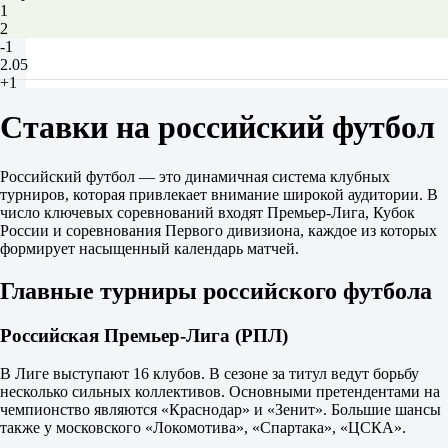
1
2
-1
2.05
+1
1.77
Ставки на российский футбол
Тотал
Б
М
2.5
Российский футбол — это динамичная система клубных
1.80
турниров, которая привлекает внимание широкой аудитории. В
2.00
число ключевых соревнований входят Премьер-Лига, Кубок
Обе забьют
России и соревнования Первого дивизиона, каждое из которых
Да
формирует насыщенный календарь матчей.
1.78
Нет
Главные турниры российского футбола
2.00
ИТ 1
Российская Премьер-Лига (РПЛ)
Б
М
0.5
В Лиге выступают 16 клубов. В сезоне за титул ведут борьбу
1.10
несколько сильных коллективов. Основными претендентами на
5.60
чемпионство являются «Краснодар» и «Зенит». Большие шансы
ИТ 2
также у московского «Локомотива», «Спартака», «ЦСКА».
Б