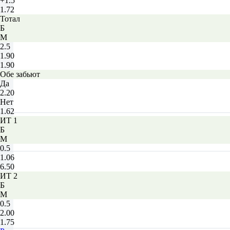
+1.5
1.72
Тотал
Б
М
2.5
1.90
1.90
Обе забьют
Да
2.20
Нет
1.62
ИТ 1
Б
М
0.5
1.06
6.50
ИТ 2
Б
М
0.5
2.00
1.75