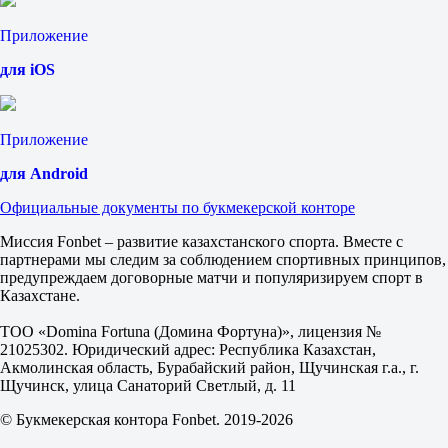
1.75
ИТ 1
Приложение
Б
М
для iOS
0.5
1.40
2.75
ИТ 2
Приложение
Б
М
для Android
0.5
1.45
Официальные документы по букмекерской конторе
2.55
Ротор
Миссия Fonbet – развитие казахстанского спорта. Вместе с
-
партнерами мы следим за соблюдением спортивных принципов,
Урал
предупреждаем договорные матчи и популяризируем спорт в
14 августа в 19:30
Казахстане.
3.20
2.95
ТОО «Domina Fortuna (Домина Фортуна)», лицензия №
2.40
21025302. Юридический адрес: Республика Казахстан,
1X
Акмолинская область, Бурабайский район, Щучинская г.а., г.
12
Щучинск, улица Санаторий Светлый, д. 11
X2
1.55
© Букмекерская контора Fonbet. 2019-2026
1.37