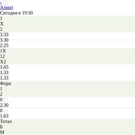
-
Ахмат
Сегодня в 19:30
1
Х
2
3.33
3.30
2.25
1X
12
X2
1.65
1.33
1.33
Фора
1
2
0
2.30
0
1.63
Тотал
Б
М