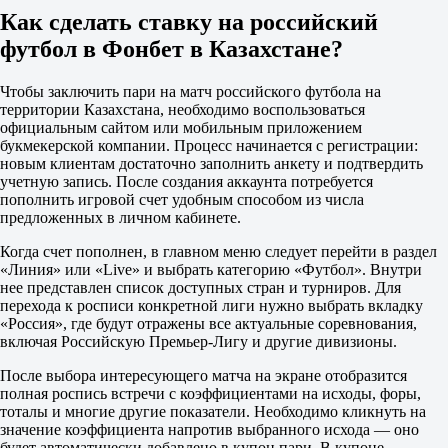
16 августа в 19:30
Как сделать ставку на российский
4.20
футбол в Фонбет в Казахстане?
3.50
1.92
1X
Чтобы заключить пари на матч российского футбола на
12
территории Казахстана, необходимо воспользоваться
X2
официальным сайтом или мобильным приложением
1.88
букмекерской компании. Процесс начинается с регистрации:
1.30
новым клиентам достаточно заполнить анкету и подтвердить
1.23
учетную запись. После создания аккаунта потребуется
Фора
пополнить игровой счет удобным способом из числа
1
предложенных в личном кабинете.
2
+1
Когда счет пополнен, в главном меню следует перейти в раздел
1.45
«Линия» или «Live» и выбрать категорию «Футбол». Внутри
-1
нее представлен список доступных стран и турниров. Для
2.75
перехода к росписи конкретной лиги нужно выбрать вкладку
Тотал
«Россия», где будут отражены все актуальные соревнования,
Б
включая Российскую Премьер-Лигу и другие дивизионы.
М
После выбора интересующего матча на экране отобразится
2.5
полная роспись встречи с коэффициентами на исходы, форы,
2.05
тоталы и многие другие показатели. Необходимо кликнуть на
1.77
значение коэффициента напротив выбранного исхода — оно
Обе забьют
будет автоматически добавлено в купон пари. В купоне