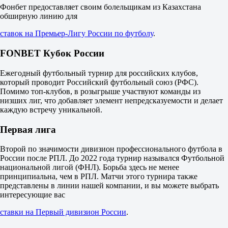
М
Фонбет предоставляет своим болельщикам из Казахстана
0.5
обширную линию для
1.55
ставок на Премьер-Лигу России по футболу
.
2.35
Крылья Советов
-
FONBET Кубок России
Динамо Махачкала
16 августа в 17:00
Ежегодный футбольный турнир для российских клубов,
2.50
который проводит Российский футбольный союз (РФС).
3.10
Помимо топ-клубов, в розыгрыше участвуют команды из
3.10
низших лиг, что добавляет элемент непредсказуемости и делает
1X
каждую встречу уникальной.
12
X2
Первая лига
1.37
1.37
Второй по значимости дивизион профессионального футбола в
1.53
России после РПЛ. До 2022 года турнир назывался Футбольной
Фора
национальной лигой (ФНЛ). Борьба здесь не менее
1
принципиальна, чем в РПЛ. Матчи этого турнира также
2
представлены в линии нашей компании, и вы можете выбрать
0
интересующие вас
1.75
0
ставки на Первый дивизион России
.
2.10
Тотал