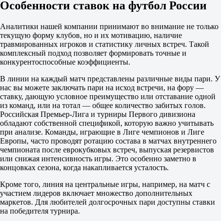
Особенности ставок на футбол России
Б
М
2.5
Аналитики нашей компании принимают во внимание не только
2.35
текущую форму клубов, но и их мотивацию, наличие
1.60
травмированных игроков и статистику личных встреч. Такой
Обе забьют
комплексный подход позволяет формировать точные и
Да
конкурентоспособные коэффициенты.
2.00
Нет
В линии на каждый матч представлены различные виды пари. У
1.75
нас вы можете заключать пари на исход встречи, на фору —
ИТ 1
ставку, дающую условное преимущество или отставание одной
Б
из команд, или на тотал — общее количество забитых голов.
М
Российская Премьер-Лига и турниры Первого дивизиона
0.5
обладают собственной спецификой, которую важно учитывать
1.35
при анализе. Команды, играющие в Лиге чемпионов и Лиге
2.90
Европы, часто проводят ротацию состава в матчах внутреннего
ИТ 2
чемпионата после еврокубковых встреч, выпуская резервистов
Б
или снижая интенсивность игры. Это особенно заметно в
М
концовках сезона, когда накапливается усталость.
0.5
Кроме того, линия на центральные игры, например, на матч с
1.48
участием лидеров включает множество дополнительных
2.55
маркетов. Для любителей долгосрочных пари доступны ставки
Балтика
на победителя турнира.
-
Спартак