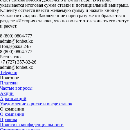
Да
указывается итоговая сумма ставки и потенциальный выигрыш.
1.87
Клиенту остается ввести желаемую сумму и нажать кнопку
Нет
«Заключить пари». Заключенное пари сразу же отображается в
1.88
разделе «История ставок», что позволяет отслеживать его статус
ИТ 1
и расчет.
Б
М
8 (800) 0804-777
0.5
admin@fonbet.kz
1.53
Поддержка 24/7
2.40
8 (800) 0804-777
ИТ 2
Бесплатно
Б
+7 (727) 357-32-26
М
admin@fonbet.kz
0.5
Telegram
1.17
Полезное
4.15
Платежи
1-я лига. Сезон 26/27
Частые вопросы
1
Акции
Х
Архив акций
2
Уведомление о риске и вреде ставок
Нефтехимик
О компании
-
О компании
Шинник
Правила
14 августа в 18:00
Политика конфиденциальности
2.60
Ответственная игра