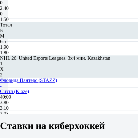
0
2.40
0
1.50
Тотал
Б
М
6.5
1.90
1.80
NHL 26. United Esports Leagues. 3x4 мин. Kazakhstan
1
Х
2
Флорида Пантерс (STAZZ)
-
Сиэтл (Kloze)
40:00
3.80
3.10
2.03
1X
Ставки на киберхоккей
12
X2
1.70