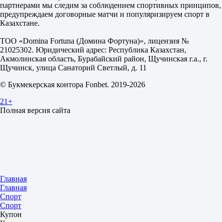
партнерами мы следим за соблюдением спортивных принципов,
предупреждаем договорные матчи и популяризируем спорт в
Казахстане.
ТОО «Domina Fortuna (Домина Фортуна)», лицензия №
21025302. Юридический адрес: Республика Казахстан,
Акмолинская область, Бурабайский район, Щучинская г.а., г.
Щучинск, улица Санаторий Светлый, д. 11
© Букмекерская контора Fonbet. 2019-2026
21+
Полная версия сайта
Главная
Главная
Спорт
Спорт
Купон