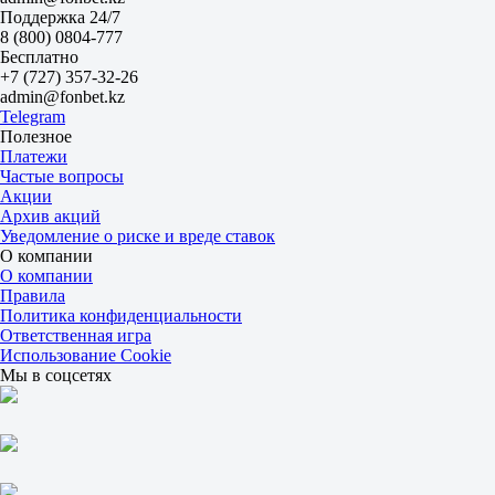
Поддержка 24/7
8 (800) 0804-777
Бесплатно
+7 (727) 357-32-26
admin@fonbet.kz
Telegram
Полезное
Платежи
Частые вопросы
Акции
Архив акций
Уведомление о риске и вреде ставок
О компании
О компании
Правила
Политика конфиденциальности
Ответственная игра
Использование Cookie
Мы в соцсетях