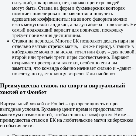
ситуаций, как правило, нет, однако при игре людей –
могут быть. Ставка на форы в букмекерских конторах
помогает нивелировать неравенство и получить
адекватные коэффициенты: на явного фаворита можно
взять минусовой гандикап, а на аутсайдера – плюсовой. Не
самый подходящий вариант для новичков, поскольку
требует понимания дисциплины.
Ставки на периоды. Многие БК позволяют делать пари на
отдельно взятый отрезок матча, – он же период. Ставить в
киберхоккее можно на исход, тотал или фору – для первой,
второй или третьей трети игры соотвественно. Вариант
открывает простор для тактики, особенно если вы
заметили, что команда обычно начинает сильно и «давит»
по счету, но сдает к концу встречи. Или наоборот.
Преимущества ставок на спорт и виртуальный
хоккей от Фонбет
Виртуальный хоккей от Fonbet – про зрелищность и про
выгодные условия. Букмекер ценит время и предоставляет
максимум возможностей, чтобы ставить с комфортом. Ниже –
преимущества ставок в БК на любительские матчи киберхоккея
и события лиги:
Богатая роспись. Находить «щедрую» линию линию как на