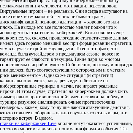
человеческий фактор. Алгоритму в киберхоккее попросту
Фора
незнакомы понятия усталости, мотивации, перестановок.
1
Виртуальные игроки – не реальные. Они всегда выступают на
2
пике своих возможностей – у них не бывает травм,
+1.5
дисквалификаций, периодов адаптации, – хорошо это или
1.62
плохо. На выходе это все полностью меняет подход что к
-1.5
анализу, что к стратегии на киберхоккей. Если говорить еще
2.15
конкретнее, то, скажем, прошлогодние статистические данные
Тотал
имеют здесь гораздо меньший вес при формировании стратегии,
Б
чем в случае с игрой между людьми. То есть тот факт, что
М
команда была аутсайдером в предыдущем сезоне, вовсе не
5.5
гарантирует ее слабости в текущем. Такие пари во многом
2.13
сопоставимы с игрой в рулетку. Собственно, поэтому и подход к
1.63
ним должен быть соответствующим: осторожным и с четким
NHL 26. H2H-3 LIGA. 3x4 мин. Хабаровск
риск-менеджментом. Однако же ситуация (и стратегия)
1
кардинально меняется, когда речь идет о беттинге на
Х
киберспортивные турниры и матчи, где играют реальные
2
игроки. В этом случае, стратегия на киберхоккей должна быть
Каролина (HOCKEISTIK_26)
диаметрально противоположной: вместо ставки на победу в
-
турнире разумнее анализировать очные противостояния
Вашингтон (MORANT-22)
геймеров. Скажем, кому-то лучше даются атакующие действия,
40:00
кто-то сильнее в обороне – важно изучить что стиль игры, что
2.70
историю встреч. В целом,
2.90
ставки на киберхоккей Live
вполне могут оказаться успешными,
2.70
но это во многом зависит от понимания формата события. Так
1X