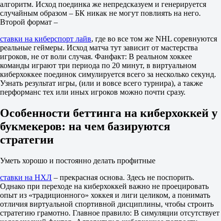
алгоритм. Исход поединка же непредсказуем и генерируется
-2.5
случайным образом – БК никак не могут повлиять на него.
2.30
Второй формат –
Тотал
Б
ставки на киберспорт лайв
, где во все том же NHL соревнуются
М
реальные геймеры. Исход матча тут зависит от мастерства
9.5
игроков, не от воли случая. Фанфакт: В реальном хоккее
1.78
команды играют три периода по 20 минут, в виртуальном
1.92
киберхоккее поединок симулируется всего за несколько секунд.
NHL 26. United Esports Leagues. 3x4 мин. Kazakhstan
Узнать результат игры, (или и вовсе всего турнира), а также
1
перформанс тех или иных игроков можно почти сразу.
Х
2
Особенности беттинга на киберхоккей у
Флорида Пантерс (STAZZ)
-
букмекеров: на чем базируются
Ванкувер Кэнакс (JAFAR)
стратегии
Не начался
4.20
4.90
Уметь хорошо и постоянно делать профитные
1.57
1X
ставки на НХЛ
– прекрасная основа. Здесь не поспорить.
12
Однако при переходе на киберхоккей важно не проецировать
X2
опыт из «традиционного» хоккея и лиги целиком, а понимать
2.25
отличия виртуальной спортивной дисциплины, чтобы строить
1.17
стратегию грамотно. Главное правило: В симуляции отсутствует
1.22