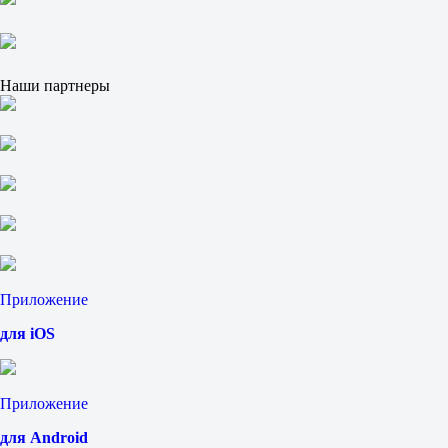
Наши партнеры
Приложение
для iOS
Приложение
для Android