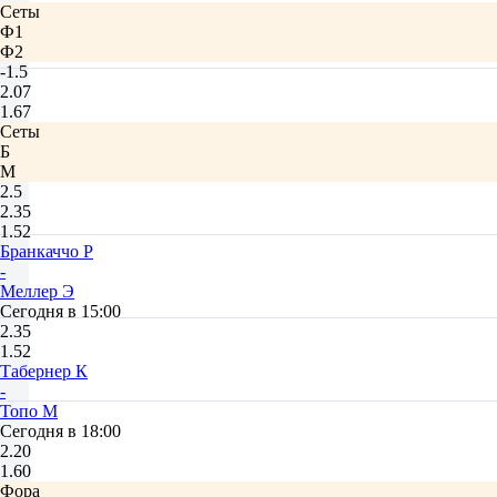
Сеты
Ф1
Ф2
-1.5
2.07
1.67
Сеты
Б
М
2.5
2.35
1.52
Бранкаччо Р
-
Меллер Э
Сегодня в 15:00
2.35
1.52
Табернер К
-
Топо М
Сегодня в 18:00
2.20
1.60
Фора