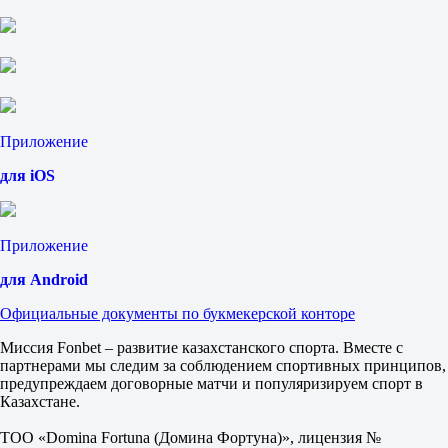
2
-4.5
1.70
+4.5
2.02
Тотал
Б
М
Приложение
20.5
1.90
для iOS
1.80
Сеты
Ф1
Приложение
Ф2
-1.5
для Android
1.67
2.07
Официальные документы по букмекерской конторе
Сеты
Б
Миссия Fonbet – развитие казахстанского спорта. Вместе с
М
партнерами мы следим за соблюдением спортивных принципов,
2.5
предупреждаем договорные матчи и популяризируем спорт в
2.70
Казахстане.
1.40
Шверцлер Й
ТОО «Domina Fortuna (Домина Фортуна)», лицензия №
-