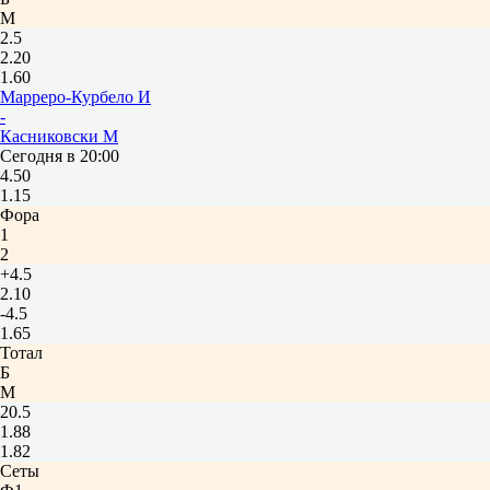
М
2.5
2.20
1.60
Марреро-Курбело И
-
Касниковски М
Сегодня в 20:00
4.50
1.15
Фора
1
2
+4.5
2.10
-4.5
1.65
Тотал
Б
М
20.5
1.88
1.82
Сеты