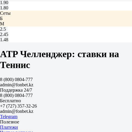
1.90
1.80
Сеты
Б
М
2.5
2.45
1.48
Джонсон Спенсер
-
ATP Челленджер: ставки на
Хара-Френд Дж-Д
Завтра в 01:30
Теннис
2.05
1.75
Фора
8 (800) 0804-777
1
admin@fonbet.kz
2
Поддержка 24/7
+1.5
8 (800) 0804-777
1.80
Бесплатно
-1.5
+7 (727) 357-32-26
1.90
admin@fonbet.kz
Тотал
Telegram
Б
Полезное
М
Платежи
22.5