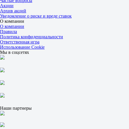
Частые вопросы
1.83
Акции
1.87
Архив акций
Сеты
Уведомление о риске и вреде ставок
Ф1
О компании
Ф2
О компании
-1.5
Правила
3.30
Политика конфиденциальности
1.30
Ответственная игра
Сеты
Использование Cookie
Б
Мы в соцсетях
М
2.5
2.20
1.60
Гродзиск-Мазовецкий
1
2
Джумхур Д
-
Эрар М
Сегодня в 13:00
Наши партнеры
1.22
3.85
Фора
1