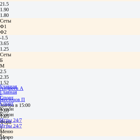
21.5
1.90
1.80
Сеты
Ф1
Ф2
-1.5
3.65
1.25
Сеты
Б
М
2.5
2.35
1.52
Главная
Андреев А
Главная
-
Спорт
Нестеров П
Спорт
Завтра в 15:00
Купон
2.10
Купон
1.65
Игры 24/7
Фора
Игры 24/7
1
Меню
2
Меню
+1.5