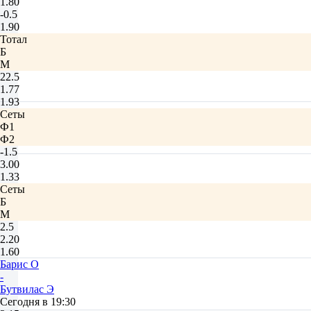
1.80
-0.5
1.90
Тотал
Б
М
22.5
1.77
1.93
Сеты
Ф1
Ф2
-1.5
3.00
1.33
Сеты
Б
М
2.5
2.20
1.60
Барис О
-
Бутвилас Э
Сегодня в 19:30