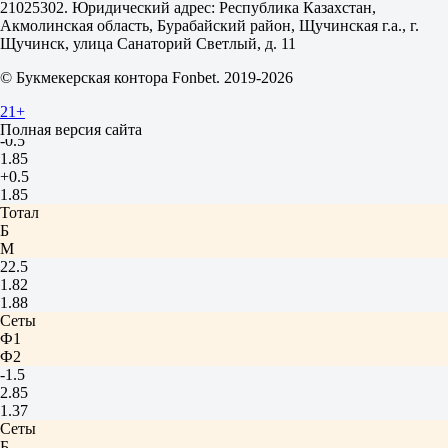
21025302. Юридический адрес: Республика Казахстан,
Дугаз А
Акмолинская область, Бурабайский район, Щучинская г.а., г.
Сегодня в 14:30
Щучинск, улица Санаторий Светлый, д. 11
1.80
1.95
© Букмекерская контора Fonbet. 2019-2026
Фора
1
21+
2
Полная версия сайта
-0.5
1.85
+0.5
1.85
Тотал
Б
М
22.5
1.82
1.88
Сеты
Ф1
Ф2
-1.5
2.85
1.37
Сеты
Б