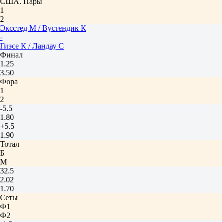
США. Пары
1
2
Эксстед М / Вустендик К
-
Гиэсе К / Ландау С
Финал
1.25
3.50
Фора
1
2
-5.5
1.80
+5.5
1.90
Тотал
Б
М
32.5
2.02
1.70
Сеты
Ф1
Ф2