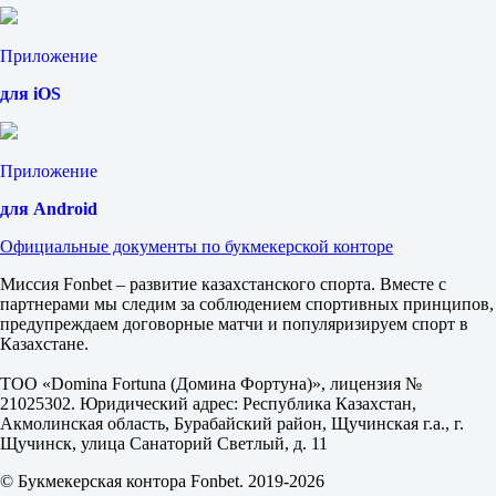
1.02
8.50
Сеты
Приложение
Б
для iOS
М
2.5
1.02
8.50
Приложение
США
1
для Android
2
Дюссо М
Официальные документы по букмекерской конторе
-
Чжу Эван
Миссия Fonbet – развитие казахстанского спорта. Вместе с
3.50
партнерами мы следим за соблюдением спортивных принципов,
1.25
предупреждаем договорные матчи и популяризируем спорт в
Фора
Казахстане.
1
2
ТОО «Domina Fortuna (Домина Фортуна)», лицензия №
+4.5
21025302. Юридический адрес: Республика Казахстан,
2.02
Акмолинская область, Бурабайский район, Щучинская г.а., г.
-4.5
Щучинск, улица Санаторий Светлый, д. 11
1.70
Тотал
© Букмекерская контора Fonbet. 2019-2026
Б