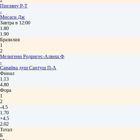
2
Пиеляну Р-Т
-
Мисаси Дж
Завтра в 12:00
1.80
1.90
Бразилия
1
2
Мелигени Родригес-Алвеш Ф
-
Сарайва душ Сантуш П-А
Финал
1.13
4.80
Фора
1
2
-4.5
1.70
+4.5
2.02
Тотал
Б