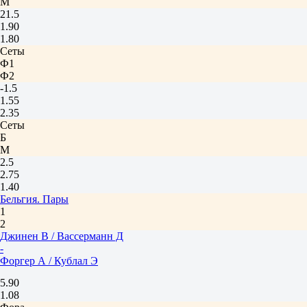
М
21.5
1.90
1.80
Сеты
Ф1
Ф2
-1.5
1.55
2.35
Сеты
Б
М
2.5
2.75
1.40
Бельгия. Пары
1
2
Джинен В / Вассерманн Д
-
Форгер А / Кублал Э
5.90
1.08