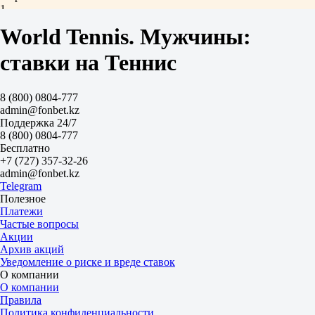
1
2
World Tennis. Мужчины:
-5.5
2.02
ставки на Теннис
+5.5
1.70
Тотал
8 (800) 0804-777
Б
admin@fonbet.kz
М
Поддержка 24/7
20.5
8 (800) 0804-777
1.95
Бесплатно
1.75
+7 (727) 357-32-26
Сеты
admin@fonbet.kz
Ф1
Telegram
Ф2
Полезное
-1.5
Платежи
1.60
Частые вопросы
2.20
Акции
Сеты
Архив акций
Б
Уведомление о риске и вреде ставок
М
О компании
2.5
О компании
2.80
Правила
1.38
Политика конфиденциальности
Германия