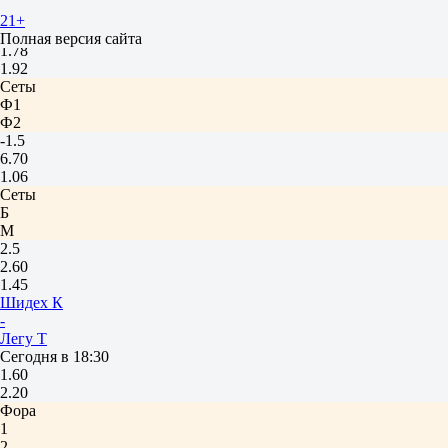
М
21+
20.5
Полная версия сайта
1.78
1.92
Сеты
Ф1
Ф2
-1.5
6.70
1.06
Сеты
Б
М
2.5
2.60
1.45
Шидех К
-
Легу Т
Сегодня в 18:30
1.60
2.20
Фора
1
2