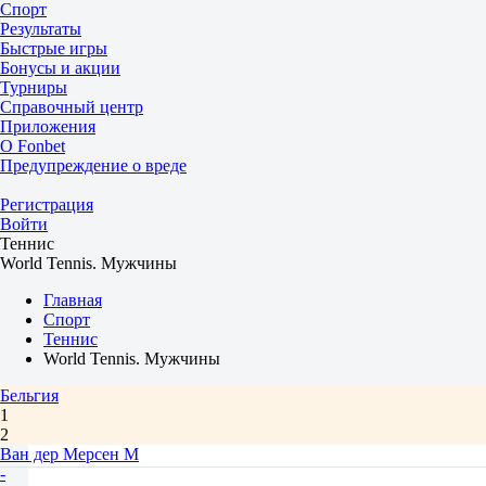
Спорт
Результаты
Быстрые игры
Бонусы и акции
Турниры
Справочный центр
Приложения
О Fonbet
Предупреждение о вреде
Регистрация
Войти
Теннис
World Tennis. Мужчины
Главная
Спорт
Теннис
World Tennis. Мужчины
Бельгия
1
2
Ван дер Мерсен М
-