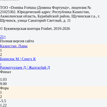
Сакелларидис Мик
Сегодня в 18:13
ТОО «Domina Fortuna (Домина Фортуна)», лицензия №
1.04
21025302. Юридический адрес: Республика Казахстан,
6.90
Акмолинская область, Бурабайский район, Щучинская г.а., г.
Лаборд А
Щучинск, улица Санаторий Светлый, д. 11
-
© Букмекерская контора Fonbet. 2019-2026
Сенн Н
Сегодня в 19:13
21+
1.60
Полная версия сайта
2.20
Казахстан. Пары
1
2
Борисюк М / Сингх К
-
Рахматуллаев Д / Жалгасбай Д
Финал
1.03
9.00
Фора
1
2
-5.5
1.22