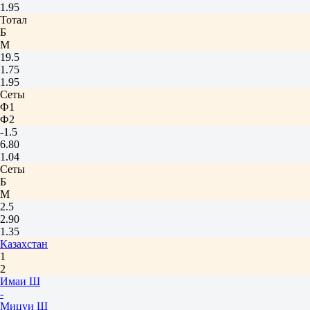
1.95
Тотал
Б
М
19.5
1.75
1.95
Сеты
Ф1
Ф2
-1.5
6.80
1.04
Сеты
Б
М
2.5
2.90
1.35
Казахстан
1
2
Имаи Ш
-
Мицуи Ш