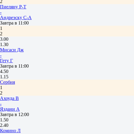
2
Пиеляну Р-Т
-
Андреэску С-А
Завтра в 11:00
1
2
3.00
1.30
Мисаси Дж
-
Гету Г
Завтра в 11:00
4.50
1.15
Сербия
1
2
Ахоуда В
-
Яздани А
Завтра в 12:00
1.50
2.40
Комино Л