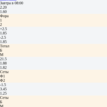
Завтра в 08:00
2.20
1.60
Фора
1
2
+2.5
1.85
-2.5
1.85
Тотал
Б
М
21.5
1.88
1.82
Сеты
Ф1
Ф2
-1.5
3.45
1.25
Сеты
Б
М