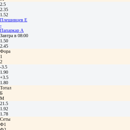
2.5
2.35
1.52
Плешивцев Е
-
Папаркар А
Завтра в 08:00
1.50
2.45
Фора
1
2
-3.5
1.90
+3.5
1.80
Тотал
Б
М
21.5
1.92
1.78
Сеты
Ф1
Ф2