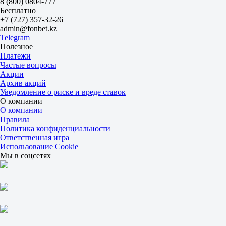
8 (800) 0804-777
1.35
Бесплатно
Тотал
+7 (727) 357-32-26
Б
admin@fonbet.kz
М
Telegram
29.5
Полезное
1.35
Платежи
2.90
Частые вопросы
Бельгия
Акции
1
Архив акций
2
Уведомление о риске и вреде ставок
Нагель А
О компании
-
О компании
Ван дер Мерсен М
Правила
5.10
Политика конфиденциальности
1.11
Ответственная игра
Фора
Использование Cookie
1
Мы в соцсетях
2
+4.5
1.50
-4.5
2.45
Тотал
Б