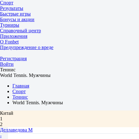
Спорт
Результаты
Быстрые игры
Бонусы и акции
Турниры
Справочный центр
Приложения
О Fonbet
Предупреждение о вреде
Регистрация
Войти
Теннис
World Tennis. Мужчины
Главная
Спорт
Теннис
World Tennis. Мужчины
Китай
1
2
Деллаведова М
-