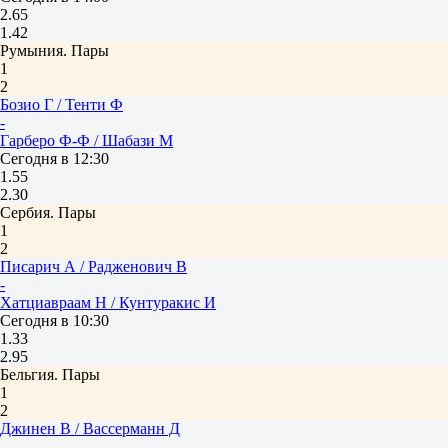
2.65
1.42
Румыния. Пары
1
2
Бозио Г / Тенти Ф
-
Гарберо Ф-Ф / Шабази М
Сегодня в 12:30
1.55
2.30
Сербия. Пары
1
2
Писарич А / Радженович В
-
Хатциавраам Н / Кунтуракис И
Сегодня в 10:30
1.33
2.95
Бельгия. Пары
1
2
Джинен В / Вассерманн Д
-