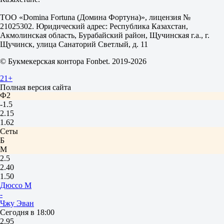
+3.5
1.85
ТОО «Domina Fortuna (Домина Фортуна)», лицензия №
Тотал
21025302. Юридический адрес: Республика Казахстан,
Б
Акмолинская область, Бурабайский район, Щучинская г.а., г.
М
Щучинск, улица Санаторий Светлый, д. 11
21.5
1.90
© Букмекерская контора Fonbet. 2019-2026
1.80
Сеты
21+
Ф1
Полная версия сайта
Ф2
-1.5
2.15
1.62
Сеты
Б
М
2.5
2.40
1.50
Дюссо М
-
Чжу Эван
Сегодня в 18:00
2.95