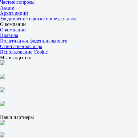
Частые вопросы
Б
Акции
М
Архив акций
2.5
Уведомление о риске и вреде ставок
2.40
О компании
1.50
О компании
Торк Б
Правила
-
Политика конфиденциальности
Папамаламис Т
Ответственная игра
Сегодня в 15:00
Использование Cookie
6.50
Мы в соцсетях
1.06
Фора
1
2
+6.5
1.77
-6.5
1.93
Тотал
Б
М
Наши партнеры
18.5
1.90
1.80
Сеты