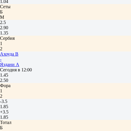
1.04
Сеты
Б
М
2.5
2.90
1.35
Сербия
1
2
Ахоуда В
-
Яздани А
Сегодня в 12:00
1.45
2.50
Фора
1
2
-3.5
1.85
+3.5
1.85
Тотал
Б