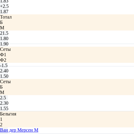
1.83
+2.5
1.87
Тотал
Б
М
21.5
1.80
1.90
Сеты
Ф1
Ф2
-1.5
2.40
1.50
Сеты
Б
М
2.5
2.30
1.55
Бельгия
1
2
Ван дер Мерсен М