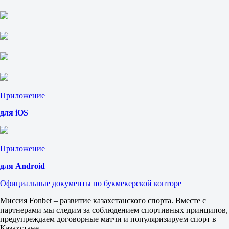
Ф1
Ф2
-1.5
9.00
1.01
Сеты
Б
М
2.5
3.45
Приложение
1.25
США
для iOS
1
2
Шидех К
-
Приложение
Легу Т
Сегодня в 18:00
для Android
1.45
2.60
Официальные документы по букмекерской конторе
Фора
1
Миссия Fonbet – развитие казахстанского спорта. Вместе с
2
партнерами мы следим за соблюдением спортивных принципов,
-3.5
предупреждаем договорные матчи и популяризируем спорт в
1.85
Казахстане.