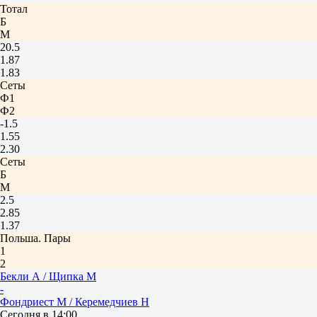
Тотал
Б
М
20.5
1.87
1.83
Сеты
Ф1
Ф2
-1.5
1.55
2.30
Сеты
Б
М
2.5
2.85
1.37
Польша. Пары
1
2
Бекли А / Щипка М
-
Фондриест М / Керемедчиев Н
Сегодня в 14:00