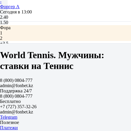
-
Форгер А
Сегодня в 13:00
2.40
1.50
Фора
1
2
+3.5
1.77
World Tennis. Мужчины:
-3.5
1.93
ставки на Теннис
Тотал
Б
М
8 (800) 0804-777
21.5
admin@fonbet.kz
1.88
Поддержка 24/7
1.82
8 (800) 0804-777
Сеты
Бесплатно
Ф1
+7 (727) 357-32-26
Ф2
admin@fonbet.kz
-1.5
Telegram
3.80
Полезное
1.20
Платежи
Сеты