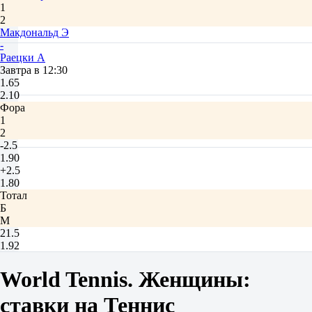
1
2
Макдональд Э
-
Раецки А
Завтра в 12:30
1.65
2.10
Фора
1
2
-2.5
1.90
+2.5
1.80
Тотал
Б
М
21.5
1.92
1.78
Сеты
World Tennis. Женщины:
Ф1
Ф2
ставки на Теннис
-1.5