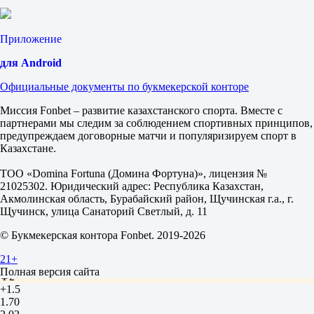
Адамс Джулиа / Худт М
-
Коппес К / Эбелинг-Конинг Л
Приложение
Финал
2.80
для Android
1.38
Официальные документы по букмекерской конторе
Фора
1
Миссия Fonbet – развитие казахстанского спорта. Вместе с
2
партнерами мы следим за соблюдением спортивных принципов,
+3.5
предупреждаем договорные матчи и популяризируем спорт в
1.73
Казахстане.
-3.5
2.00
ТОО «Domina Fortuna (Домина Фортуна)», лицензия №
Тотал
21025302. Юридический адрес: Республика Казахстан,
Б
Акмолинская область, Бурабайский район, Щучинская г.а., г.
М
Щучинск, улица Санаторий Светлый, д. 11
34.5
1.87
© Букмекерская контора Fonbet. 2019-2026
1.83
Сеты
21+
Ф1
Полная версия сайта
Ф2
+1.5
1.70