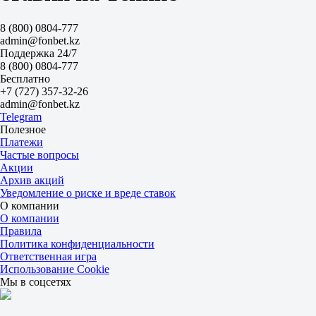
2.50
1.47
8 (800) 0804-777
Сеты
admin@fonbet.kz
Б
Поддержка 24/7
М
8 (800) 0804-777
2.5
Бесплатно
2.40
+7 (727) 357-32-26
1.50
admin@fonbet.kz
Казахстан
Telegram
1
Полезное
2
Платежи
Чан Су-Чон
Частые вопросы
-
Акции
Арыстанбекова А
Архив акций
Завтра в 10:15
Уведомление о риске и вреде ставок
1.32
О компании
3.00
О компании
Финляндия
Правила
1
Политика конфиденциальности
2
Ответственная игра
Хиетаранта Л
Использование Cookie
-
Мы в соцсетях
Хейтманек А-Ю
Завтра в 11:00
1.19