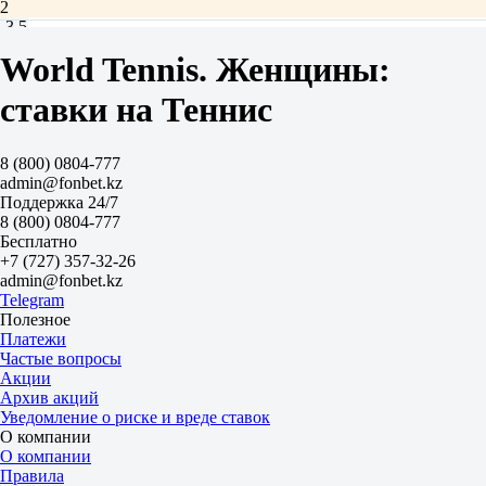
2
-3.5
1.80
World Tennis. Женщины:
+3.5
1.90
ставки на Теннис
Тотал
Б
М
8 (800) 0804-777
20.5
admin@fonbet.kz
1.85
Поддержка 24/7
1.85
8 (800) 0804-777
Сеты
Бесплатно
Ф1
+7 (727) 357-32-26
Ф2
admin@fonbet.kz
-1.5
Telegram
2.10
Полезное
1.65
Платежи
Сеты
Частые вопросы
Б
Акции
М
Архив акций
2.5
Уведомление о риске и вреде ставок
2.55
О компании
1.45
О компании
Пьери Т
Правила
-