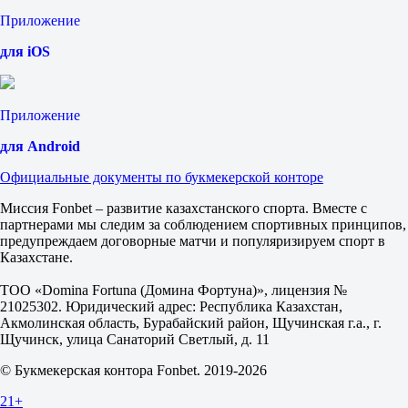
М
Приложение
2.5
2.80
для iOS
1.40
Лейпциг
1
2
Приложение
Бурильо И
-
для Android
Ковачкова А
Сегодня в 13:00
Официальные документы по букмекерской конторе
2.45
1.48
Миссия Fonbet – развитие казахстанского спорта. Вместе с
Фора
партнерами мы следим за соблюдением спортивных принципов,
1
предупреждаем договорные матчи и популяризируем спорт в
2
Казахстане.
+3.5
1.85
ТОО «Domina Fortuna (Домина Фортуна)», лицензия №
-3.5
21025302. Юридический адрес: Республика Казахстан,
1.85
Акмолинская область, Бурабайский район, Щучинская г.а., г.
Тотал
Щучинск, улица Санаторий Светлый, д. 11
Б
© Букмекерская контора Fonbet. 2019-2026
М
20.5
21+
1.80