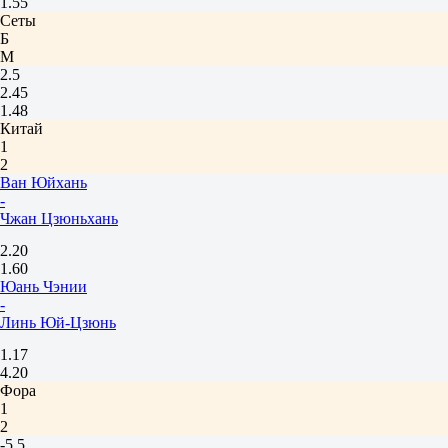
1.55
Сеты
Б
М
2.5
2.45
1.48
Китай
1
2
Ван Юйхань
-
Чжан Цзюньхань
2.20
1.60
Юань Чэнии
-
Линь Юй-Цзюнь
1.17
4.20
Фора
1
2
-5.5