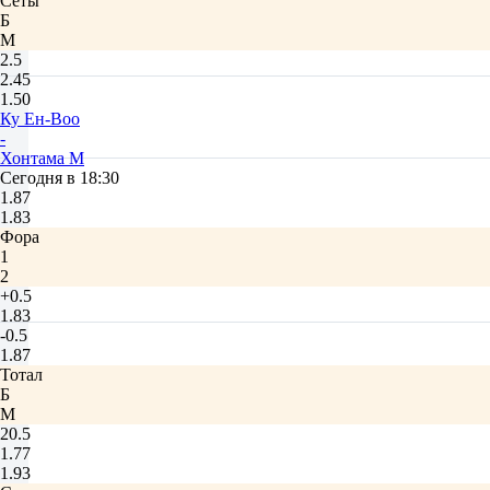
Сеты
Б
М
2.5
2.45
1.50
Ку Ен-Воо
-
Хонтама М
Сегодня в 18:30
1.87
1.83
Фора
1
2
+0.5
1.83
-0.5
1.87
Тотал
Б
М
20.5
1.77
1.93