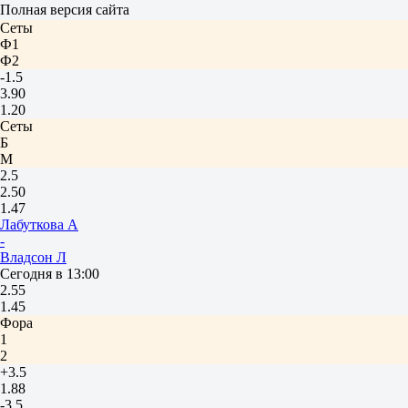
Полная версия сайта
1.90
Сеты
Ф1
Ф2
-1.5
3.90
1.20
Сеты
Б
М
2.5
2.50
1.47
Лабуткова А
-
Владсон Л
Сегодня в 13:00
2.55
1.45
Фора
1
2
+3.5
1.88
-3.5