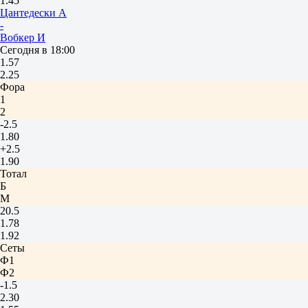
1.45
Цантедески А
-
Вобкер И
Сегодня в 18:00
1.57
2.25
Фора
1
2
-2.5
1.80
+2.5
1.90
Тотал
Б
М
20.5
1.78
1.92
Сеты
Ф1
Ф2
-1.5
2.30