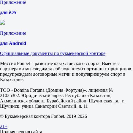
Гусман Д
Приложение
Сегодня в 17:00
2.65
для iOS
1.42
Фора
1
2
Приложение
+3.5
1.95
для Android
-3.5
Официальные документы по букмекерской конторе
1.75
Тотал
Миссия Fonbet – развитие казахстанского спорта. Вместе с
Б
партнерами мы следим за соблюдением спортивных принципов,
М
предупреждаем договорные матчи и популяризируем спорт в
20.5
Казахстане.
1.85
1.85
ТОО «Domina Fortuna (Домина Фортуна)», лицензия №
Сеты
21025302. Юридический адрес: Республика Казахстан,
Ф1
Акмолинская область, Бурабайский район, Щучинская г.а., г.
Ф2
Щучинск, улица Санаторий Светлый, д. 11
-1.5
4.00
© Букмекерская контора Fonbet. 2019-2026
1.18
Сеты
21+
Б
Полная версия сайта