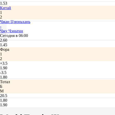
1.53
Китай
1
2
Чжан Цзюньхань
-
Чжу Чэньтин
Сегодня в 06:00
2.60
1.45
Фора
1
2
+3.5
1.90
-3.5
1.80
Тотал
Б
М
20.5
1.80
1.90
Сеты
Ф1