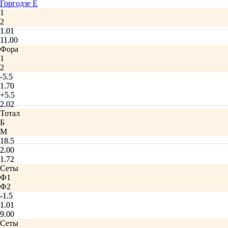
Горгодзе Е
1
2
1.01
11.00
Фора
1
2
-5.5
1.70
+5.5
2.02
Тотал
Б
М
18.5
2.00
1.72
Сеты
Ф1
Ф2
-1.5
1.01
9.00
Сеты