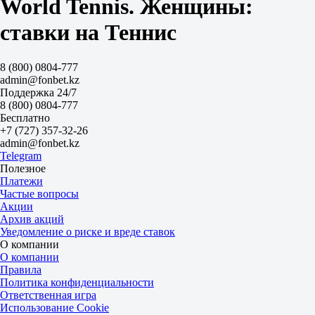
World Tennis. Женщины:
Ф2
-1.5
ставки на Теннис
4.00
1.19
Сеты
8 (800) 0804-777
Б
admin@fonbet.kz
М
Поддержка 24/7
2.5
8 (800) 0804-777
2.50
Бесплатно
1.45
+7 (727) 357-32-26
Великобритания
admin@fonbet.kz
1
Telegram
2
Полезное
Макдональд Э
Платежи
-
Частые вопросы
Раецки А
Акции
Сегодня в 12:30
Архив акций
1.65
Уведомление о риске и вреде ставок
2.10
О компании
Фора
О компании
1
Правила
2
Политика конфиденциальности
-1.5
Ответственная игра
1.80
Использование Cookie
+1.5